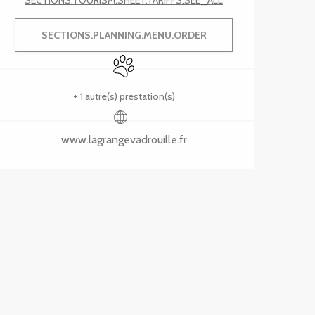
SECTIONS.TOURISM.SHEET.TARIFFS.SEE_ALL
SECTIONS.PLANNING.MENU.ORDER
Animaux acceptés
+ 1 autre(s) prestation(s)
www.lagrangevadrouille.fr