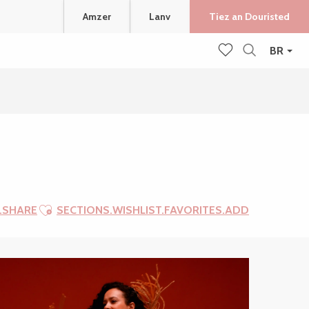
Amzer
Lanv
Tiez an Douristed
BR
Recherche
Voir les favoris
Ajouter aux favoris
.SHARE
SECTIONS.WISHLIST.FAVORITES.ADD