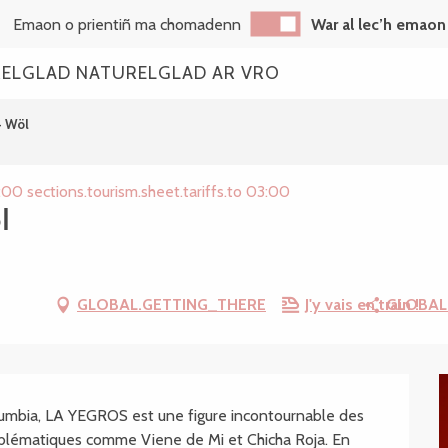
Emaon o prientiñ ma chomadenn
War al lec’h emaon
REL
GLAD NATUREL
GLAD AR VRO
+ Wöl
:00 sections.tourism.sheet.tariffs.to 03:00
l
GLOBAL.GETTING_THERE
J'y vais en train !
GLOBAL
.SHEET.DESCRIPTION
mbia, LA YEGROS est une figure incontournable des 
blématiques comme Viene de Mi et Chicha Roja. En 