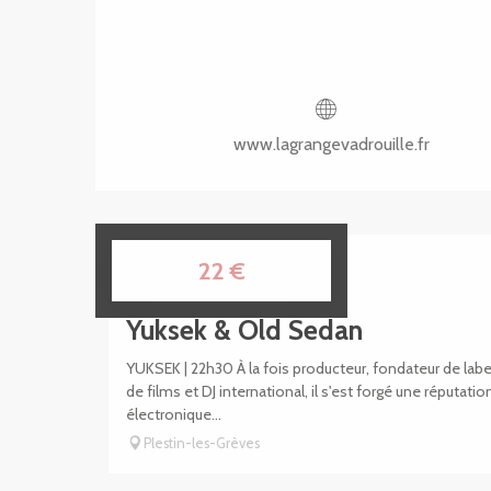
www.lagrangevadrouille.fr
8
22
€
AOÛT
Yuksek & Old Sedan
YUKSEK | 22h30 À la fois producteur, fondateur de la
de films et DJ international, il s'est forgé une réputat
électronique...
Plestin-les-Grèves