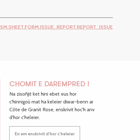
ISM.SHEET.FORM.ISSUE_REPORT.REPORT_ISSUE
CHOMIT E DAREMPRED !
Na zisoñjit ket hini ebet eus hor
c'hinnigoù mat ha keleier diwar-benn ar
Côte de Granit Rose, enskrivit hoc'h anv
d'hor c'heleier.
En em enskrivit d'hor c'heleier