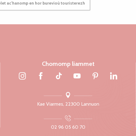
et ac'hanomp en hor burevioù touristerezh
Chomomp liammet
Kae Viarmes, 22300 Lannuon
02 96 05 60 70