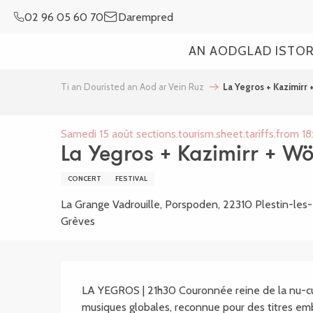
Aller
02 96 05 60 70
Darempred
au
contenu
AN AOD
GLAD ISTO
principal
Ti an Douristed an Aod ar Vein Ruz
La Yegros + Kazimirr 
Samedi 15 août sections.tourism.sheet.tariffs.from 18
La Yegros + Kazimirr + Wö
CONCERT
FESTIVAL
La Grange Vadrouille, Porspoden, 22310 Plestin-les-
Grèves
SECTIONS.TOURISM
LA YEGROS | 21h30 Couronnée reine de la nu-cu
musiques globales, reconnue pour des titres em