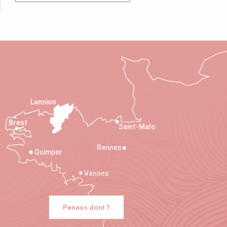
Lannion
Brest
Saint-Malo
Rennes
Quimper
Vannes
Penaos dont ?