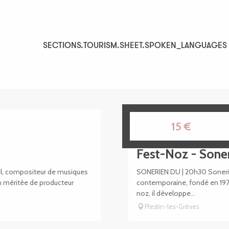
SECTIONS.TOURISM.SHEET.SPOKEN_LANGUAGES
SECTIONS.TOURISM.SHEET.SPOKEN_LANGUAGES
Réservable
14
15
€
AOÛT
Fest-Noz - Soner
bel, compositeur de musiques
SONERIEN DU | 20h30 Sonerie
ion méritée de producteur
contemporaine, fondé en 1971
noz, il développe...
Plestin-les-Grèves