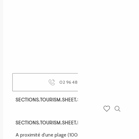
02 96 48 41
▒▒
SECTIONS.TOURISM.SHEET.SPOKEN_LANGUAGES
SECTIONS.TOURISM.SHEET.SPOKEN_LANGUAGES
Recherch
Voir les favoris
SECTIONS.TOURISM.SHEET.ENVIRONMENT
SECTIONS.TOURISM.SHEET.ENVIRONMENT
A proximité d'une plage
(100m)