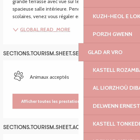
grande terrasse avec vue sur le port ou dans sa 
spacieuse salle intérieure. Pendant les vacances 
KUZH-HEOL E LO
scolaires, venez vous régaler en continu avec...
GLOBAL.READ_MORE
PORZH GWENN
GLAD AR VRO
SECTIONS.TOURISM.SHEET.SERVICES
KASTELL ROZAM
Animaux acceptés
AL LIORZHOÙ DIB
Afficher toutes les prestations
DELWENN ERNEST
KASTELL TONKED
SECTIONS.TOURISM.SHEET.ACCESSIBILITY_SERVICES