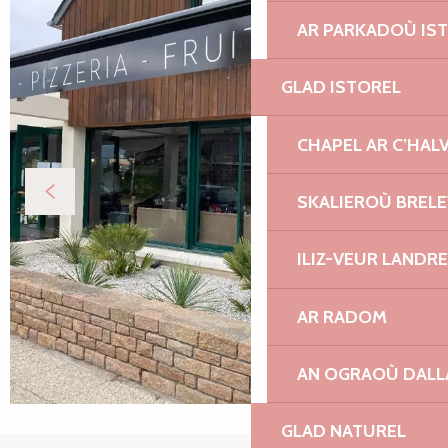
AR PARKADOÙ IS
GLAD ISTOREL
CHAPEL AR C’HAL
SKALIEROÙ BREL
ILIZ-VEUR LANDR
AR RADOM
AN OGRAOÙ DAL
GLAD NATUREL