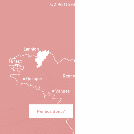
02 96 05 60 70
Lannion
Brest
Saint-Malo
Rennes
Quimper
Vannes
Penaos dont ?