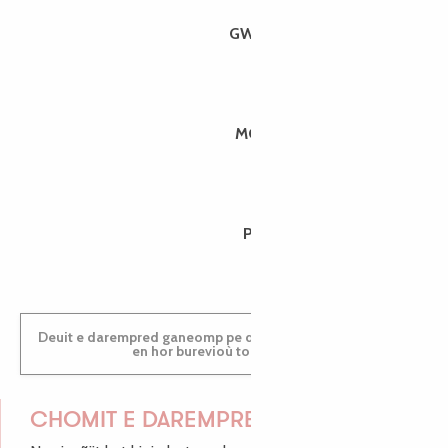
GWENAËLLE
MORGANE
PAULINE
Deuit e darempred ganeomp pe deuit da welet ac'hanomp
en hor burevioù touristerezh
CHOMIT E DAREMPRED !