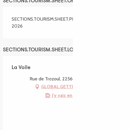
SECTIONS.TOURISM.SHEET.OPENINGS
SECTIONS.TOURISM.SHEET.PERIODS.ALL_YEAR
2026
SECTIONS.TOURISM.SHEET.LOCATION
La Voile
Rue de Trozoul, 22560 Trébeurden
GLOBAL.GETTING_THERE
J'y vais en train !