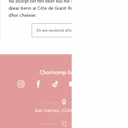
Na zisoñjit ket hini ebet eus hor c'hinnigoù mat ha keleier
diwar-benn ar Côte de Granit Rose, enskrivit hoc'h anv
d'hor c'heleier.
En em enskrivit d'hor c'heleier
Chomomp liammet
Kae Viarmes, 22300 Lannuon