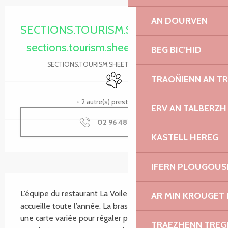
Ouverture et coordonnées
AN DOURVEN
SECTIONS.TOURISM.SHEET.PERIODS.O
sections.tourism.sheet.periods.today
BEG BIC’HID
SECTIONS.TOURISM.SHEET.PERIODS.DETAILS
Animaux acceptés
TRAOÑIENN AN T
+ 2 autre(s) prestation(s)
ERV AN TALBERZH
02 96 48 41
▒▒
KASTELL HEREG
IFERN PLOUGOUS
SECTIONS.TOURISM.SHEET.DESCRIPTION
L’équipe du restaurant La Voile à Trébeurden vous 
AR MIN KROUGET 
accueille toute l’année. La brasserie vous propose 
une carte variée pour régaler petits et grands, sur sa 
TRAEZHENN TRE