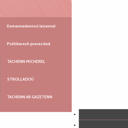
Kemennadennoù lezennel
Politikerezh prevezded
TACHENN MICHEREL
STROLLADOÙ
TACHENN AR GAZETENN