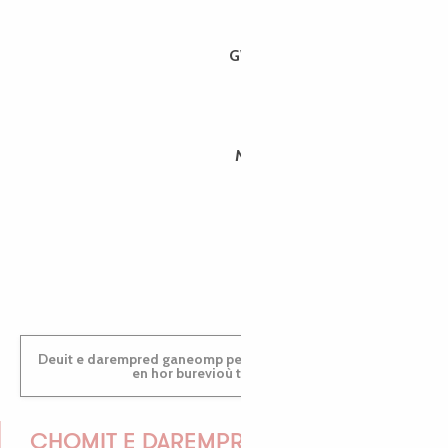
GWENAËLLE
MORGANE
PAULINE
Deuit e darempred ganeomp pe deuit da welet ac'hanomp
en hor burevioù touristerezh
CHOMIT E DAREMPRED !