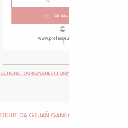
Contactez-nous
www.professeurbuzug.bzh
SECTIONS.TOURISM.SHEET.FORM.ISSUE_REPORT.REPORT_I
DEUIT DA GEJAÑ GANEOMP !