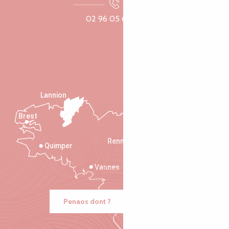
02 96 05 60 70
Lannion
Brest
Saint-Malo
Rennes
Quimper
Vannes
Penaos dont ?