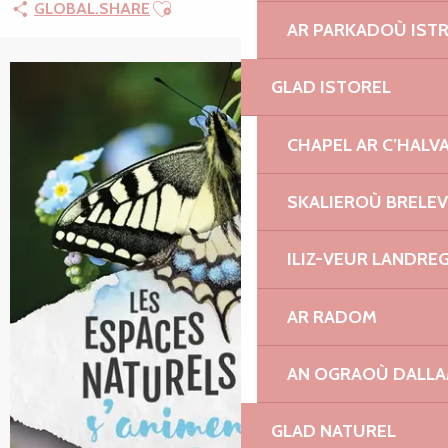
Ajouter aux favoris
GLOBAL.SHARE
AR PARKADOÙ IST
GLAD ISTOREL
CHAPEL AR C’HALV
SKALIEROÙ BRELE
ILIZ-VEUR LANDRE
AR RADOM
AN OGRAOÙ DALL
GLAD NATUREL