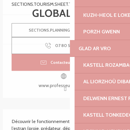
SECTIONS.TOURISM.SHEET.TARIFFS.TO 17:00
GLOBAL.FREE
KUZH-HEOL E LOK
SECTIONS.PLANNING.MENU.ORDER
PORZH GWENN
07 80 53 10
▒▒
GLAD AR VRO
Contacteur par email
KASTELL ROZAMB
AL LIORZHOÙ DIBA
www.professeurbuzug.bzh
DELWENN ERNEST 
SECTIONS.TOURISM.SHEET.DESCRIPTION
KASTELL TONKEDE
Découvrir le fonctionnement de l’écosystème de 
l’estran (proie, prédateur, déplacements…). Pas de 