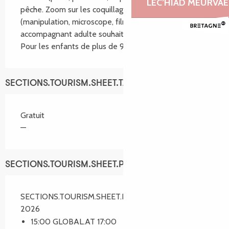
LEC’HIAD MEURVAE
pêche. Zoom sur les coquillages avec leurs coquilles 
(manipulation, microscope, films). Présence d’un 
accompagnant adulte souhaitée. Limité à 8 enfants. 
Pour les enfants de plus de 9 ans.
SECTIONS.TOURISM.SHEET.TARIFFS.TARIFFS
Gratuit
—
SECTIONS.TOURISM.SHEET.PERIODS.SCHEDULES
SECTIONS.TOURISM.SHEET.PERIODS.ON 23 avril
2026
15:00 GLOBAL.AT 17:00