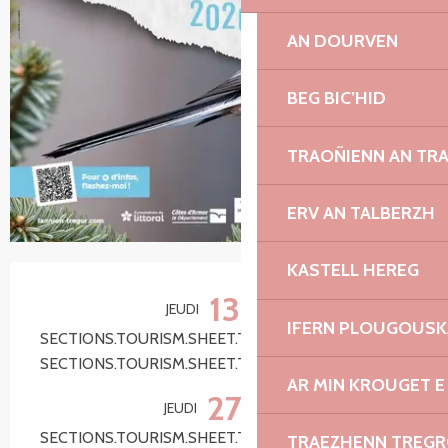
AN DOURVEN
BEG BIC’HID
TRAOÑIENN AN TR
ERV AN TALBERZH
KASTELL HEREG
Ouverture et coordonnées
13
JEUDI
AOÛT
IFERN PLOUGOUS
SECTIONS.TOURISM.SHEET.TARIFFS.FROM 15:00
SECTIONS.TOURISM.SHEET.TARIFFS.TO 17:00
AR MIN KROUGET E
27
JEUDI
AOÛT
SECTIONS.TOURISM.SHEET.TARIFFS.FROM 15:00
TRAEZHENN TREG