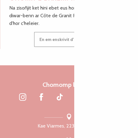
Na zisoñjit ket hini ebet eus hor c'hinnigoù mat ha keleier
diwar-benn ar Côte de Granit Rose, enskrivit hoc'h anv
d'hor c'heleier.
En em enskrivit d'hor c'heleier
Chomomp liammet
Kae Viarmes, 22300 Lannuon