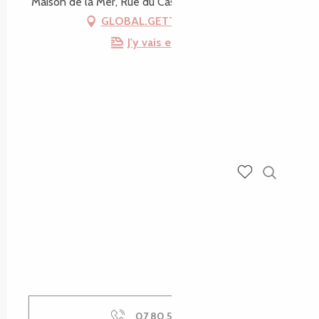
Maison de la Mer, Rue du Castel, 22560 Trébeurden
GLOBAL.GETTING_THERE
J'y vais en train !
Recherch
Voir les favoris
07 80 53 10
▒▒