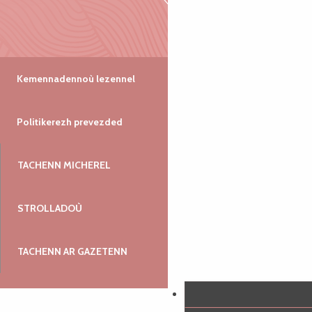
Kemennadennoù lezennel
Politikerezh prevezded
TACHENN MICHEREL
STROLLADOÙ
TACHENN AR GAZETENN