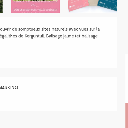
.SHEET.DESCRIPTION
uvrir de somptueux sites naturels avec vues sur la 
alithes de Kerguntuil. Balisage jaune (et balisage 
EMARKING