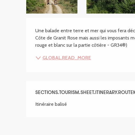
SECTIONS.TOURISM
Une balade entre terre et mer qui vous fera déco
Côte de Granit Rose mais aussi les imposants még
rouge et blanc sur la partie côtière - GR34®)
GLOBAL.READ_MORE
SECTIONS.TOURISM.SHEET.ITINERARY.ROUT
Itinéraire balisé