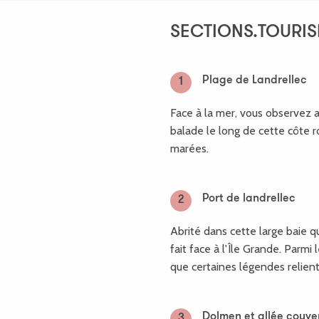
SHEET.ITINERARY.POINT
SECTIONS.TOURIS
Plage de Landrellec
1
Face à la mer, vous observez a
balade le long de cette côte
marées.
Port de landrellec
2
Abrité dans cette large baie 
fait face à l'Île Grande. Parmi 
que certaines légendes relient 
Dolmen et allée couve
3