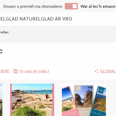
Emaon o prientiñ ma chomadenn
War al lec’h emaon
REL
GLAD NATUREL
GLAD AR VRO
rellec
c
HERE
J'y vais en train !
GLOBAL