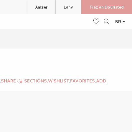
Amzer
Lanv
Tiez an Douristed
BR
Recherche
Voir les favoris
Ajouter aux favoris
.SHARE
SECTIONS.WISHLIST.FAVORITES.ADD
SECTIONS.TOURISM.SHEE