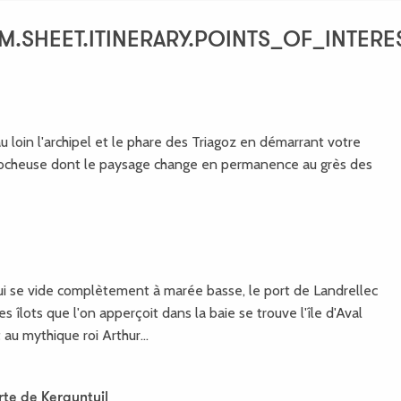
S_OF_INTEREST
M.SHEET.ITINERARY.POINTS_OF_INTERE
u loin l'archipel et le phare des Triagoz en démarrant votre
 rocheuse dont le paysage change en permanence au grès des
qui se vide complètement à marée basse, le port de Landrellec
les îlots que l'on apperçoit dans la baie se trouve l'île d'Aval
au mythique roi Arthur...
rte de Kerguntuil