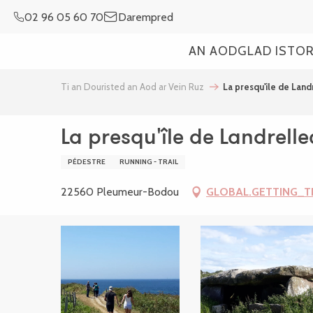
Aller
02 96 05 60 70
Darempred
au
contenu
AN AOD
GLAD ISTO
principal
Ti an Douristed an Aod ar Vein Ruz
La presqu'île de Land
La presqu'île de Landrelle
PÉDESTRE
RUNNING - TRAIL
22560 Pleumeur-Bodou
GLOBAL.GETTING_T