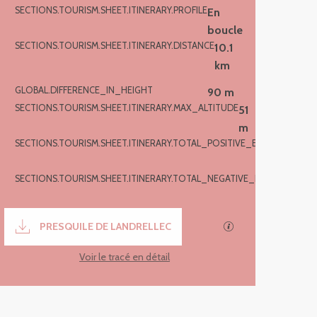
SECTIONS.TOURISM.SHEET.ITINERARY.PROFILE
En
boucle
SECTIONS.TOURISM.SHEET.ITINERARY.DISTANCE
10.1
km
GLOBAL.DIFFERENCE_IN_HEIGHT
90 m
SECTIONS.TOURISM.SHEET.ITINERARY.MAX_ALTITUDE
51
m
SECTIONS.TOURISM.SHEET.ITINERARY.TOTAL_POSITIVE_ELEVATION
90
m
SECTIONS.TOURISM.SHEET.ITINERARY.TOTAL_NEGATIVE_ELEVATION
-9
m
Documentation
PRESQUILE DE LANDRELLEC
SECTIONS.TOURIS
Voir le tracé en détail