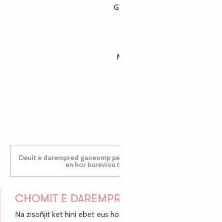
GWENAËLLE
MORGANE
PAULINE
Deuit e darempred ganeomp pe deuit da welet ac'hanomp
en hor burevioù touristerezh
CHOMIT E DAREMPRED !
Na zisoñjit ket hini ebet eus hor c'hinnigoù mat ha keleier