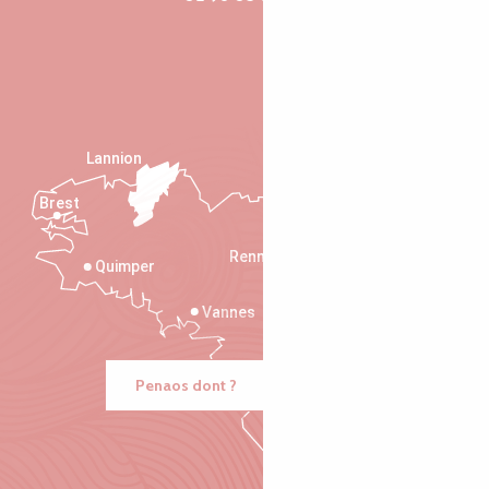
Lannion
Brest
Saint-Malo
Rennes
Quimper
Vannes
Penaos dont ?