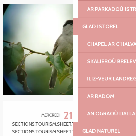
AR PARKADOÙ IST
GLAD ISTOREL
CHAPEL AR C’HALV
SKALIEROÙ BRELE
ILIZ-VEUR LANDRE
AR RADOM
Ouverture et coordonnées
21
AN OGRAOÙ DALL
MERCREDI
OCTOBRE
SECTIONS.TOURISM.SHEET.TARIFFS.FROM 10:00
GLAD NATUREL
SECTIONS.TOURISM.SHEET.TARIFFS.TO 12:00