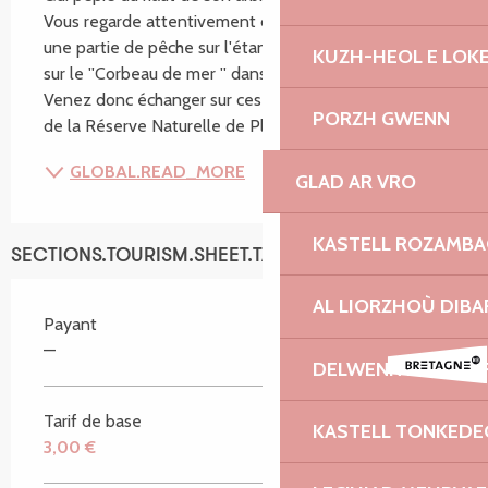
Vous regarde attentivement depuis la roselière ? Fait 
une partie de pêche sur l'étang ? Que raconte-t-on 
KUZH-HEOL E LOK
sur le ''Corbeau de mer '' dans les légendes locales ? 
Venez donc échanger sur ces sujets dans le joli cadre 
PORZH GWENN
de la Réserve Naturelle de Plounérin...
GLOBAL.READ_MORE
GLAD AR VRO
KASTELL ROZAMB
SECTIONS.TOURISM.SHEET.TARIFFS.TARIFFS
AL LIORZHOÙ DIBA
Payant
—
DELWENN ERNEST 
Tarif de base
KASTELL TONKEDE
3,00 €