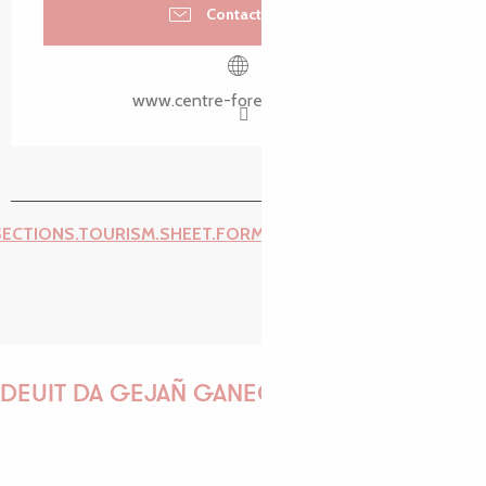
Recherch
Voir les favoris
Contactez-nous
www.centre-foretbocage.bzh
SECTIONS.TOURISM.SHEET.FORM.ISSUE_REPORT.REPORT_I
DEUIT DA GEJAÑ GANEOMP !