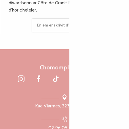
diwar-benn ar Côte de Granit Rose, enskrivit hoc'h anv
d'hor c'heleier.
En em enskrivit d'hor c'heleier
Chomomp liammet
Kae Viarmes, 22300 Lannuon
02 96 05 60 70