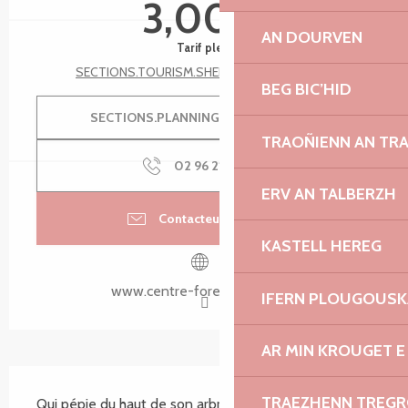
3,00 €
AN DOURVEN
Tarif plein
SECTIONS.TOURISM.SHEET.TARIFFS.SEE_ALL
BEG BIC’HID
SECTIONS.PLANNING.MENU.ORDER
TRAOÑIENN AN TR
02 96 21 60
▒▒
ERV AN TALBERZH
Contacteur par email
KASTELL HEREG
www.centre-foretbocage.bzh
IFERN PLOUGOUS
AR MIN KROUGET E
SECTIONS.TOURISM.SHEET.DESCRIPTION
TRAEZHENN TREG
Qui pépie du haut de son arbre à votre passage ? 