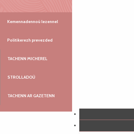
Kemennadennoù lezennel
Politikerezh prevezded
TACHENN MICHEREL
STROLLADOÙ
TACHENN AR GAZETENN