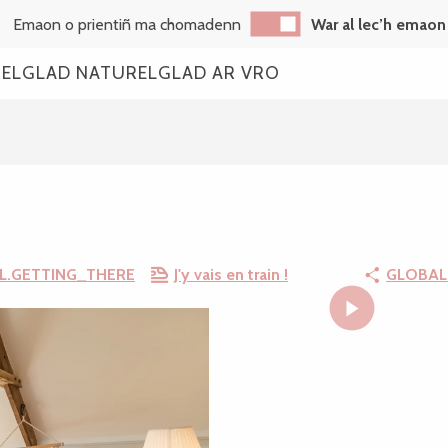
Emaon o prientiñ ma chomadenn
War al lec’h emaon
REL
GLAD NATUREL
GLAD AR VRO
L.GETTING_THERE
J'y vais en train !
GLOBAL