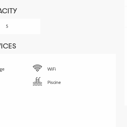
ACITY
5
VICES
nge
WiFi
Piscine