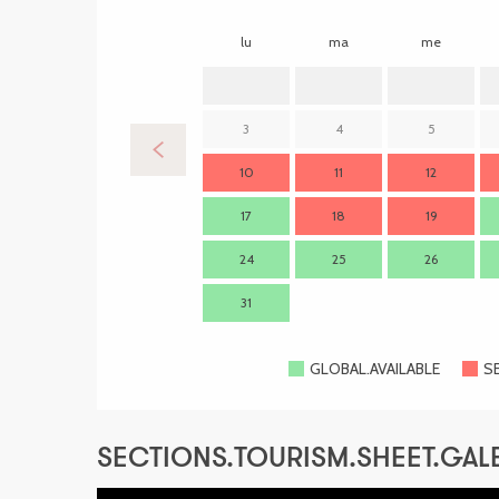
lu
ma
me
3
4
5
10
11
12
17
18
19
24
25
26
31
GLOBAL.AVAILABLE
S
SECTIONS.TOURISM.SHEET.GAL