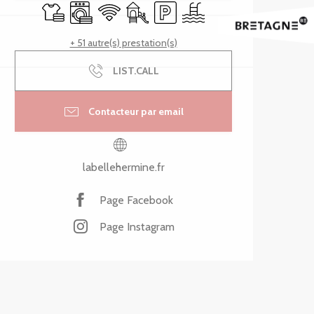
Draps et linge
Lave linge
WiFi
Jeux pour enfants / Espace jeux
Parking
Piscine
+ 51 autre(s) prestation(s)
LIST.CALL
Contacteur par email
labellehermine.fr
Page Facebook
Page Instagram