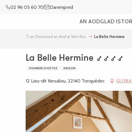
Aller
02 96 05 60 70
Darempred
au
contenu
AN AOD
GLAD ISTO
principal
Ti an Douristed an Aod ar Vein Ruz
La Belle Hermine
La Belle Hermine
CHAMBRE D'HÔTES
MAISON
12 Lieu-dit Kersaliou, 22140 Tonquédec
GLOBA