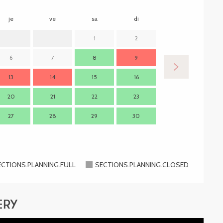
je
ve
sa
di
lu
m
1
2
6
7
8
9
7
13
14
15
16
14
1
20
21
22
23
21
2
27
28
29
30
28
2
ECTIONS.PLANNING.FULL
SECTIONS.PLANNING.CLOSED
ERY