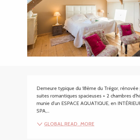
SECTIONS.TOURISM
Demeure typique du 18ème du Trégor, rénovée p
suites romantiques spacieuses + 2 chambres d'hô
munie d'un ESPACE AQUATIQUE, en INTÉRIEUR, cha
SPA,...
GLOBAL.READ_MORE