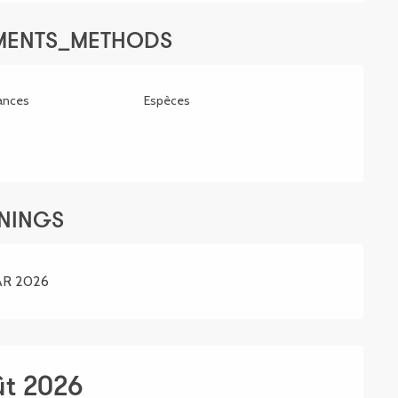
YMENTS_METHODS
ances
Espèces
ENINGS
AR 2026
ût 2026