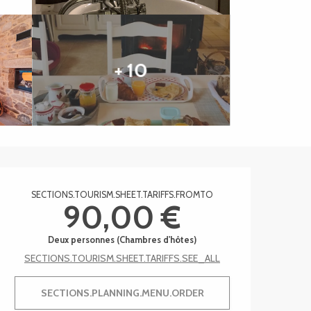
+ 10
Ouverture et coordonnée
SECTIONS.TOURISM.SHEET.TARIFFS.FROMTO
90,00 €
Deux personnes (Chambres d'hôtes)
SECTIONS.TOURISM.SHEET.TARIFFS.SEE_ALL
SECTIONS.PLANNING.MENU.ORDER