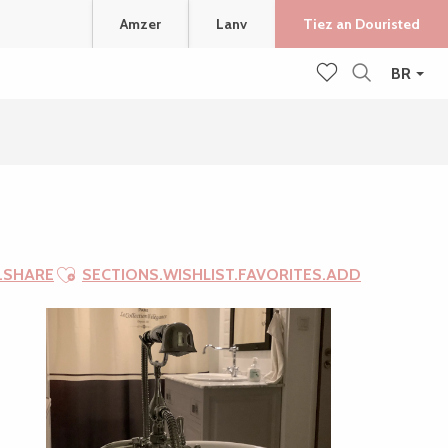
Amzer
Lanv
Tiez an Douristed
BR
Recherche
Voir les favoris
Ajouter aux favoris
.SHARE
SECTIONS.WISHLIST.FAVORITES.ADD