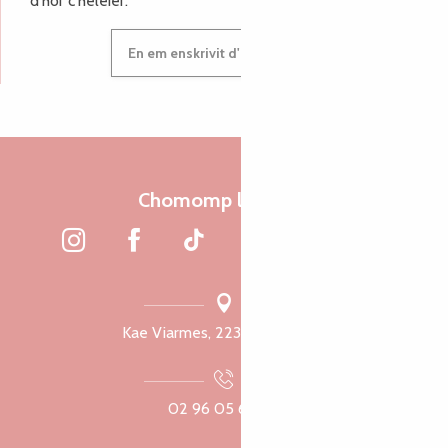
d'hor c'heleier.
En em enskrivit d'hor c'heleier
Chomomp liammet
Kae Viarmes, 22300 Lannuon
02 96 05 60 70