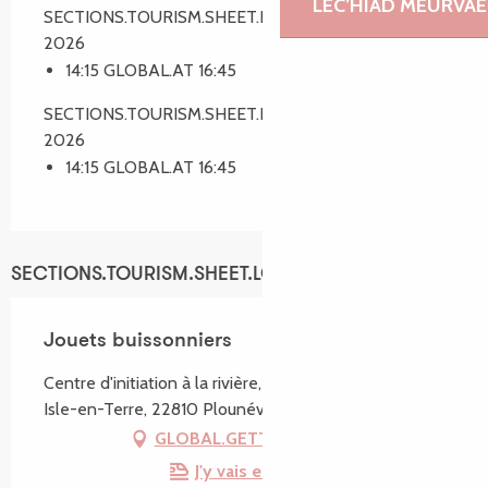
LEC’HIAD MEURVAE
SECTIONS.TOURISM.SHEET.PERIODS.ON 21 juillet
2026
14:15 GLOBAL.AT 16:45
SECTIONS.TOURISM.SHEET.PERIODS.ON 11 août
2026
14:15 GLOBAL.AT 16:45
SECTIONS.TOURISM.SHEET.LOCATION
Jouets buissonniers
Centre d'initiation à la rivière, 2 rue Cst Mond, Belle-
Isle-en-Terre, 22810 Plounévez-Moëdec
GLOBAL.GETTING_THERE
J'y vais en train !