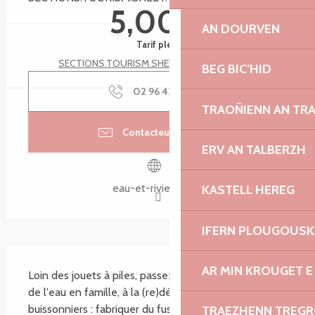
5,00 €
AN DOURVEN
Tarif plein
SECTIONS.TOURISM.SHEET.TARIFFS.SEE_ALL
BEG BIC’HID
02 96 43 08
▒▒
TRAOÑIENN AN TR
Contacteur par email
ERV AN TALBERZH
eau-et-rivieres.org
KASTELL HEREG
IFERN PLOUGOUS
SECTIONS.TOURISM.SHEET.DESCRIPTION
AR MIN KROUGET E
Loin des jouets à piles, passez un moment au bord 
de l'eau en famille, à la (re)découverte des jouets 
buissonniers : fabriquer du fusain, des hochets, des 
TRAEZHENN TREG