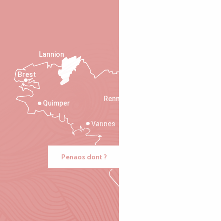
Lannion
Brest
Saint-Malo
Rennes
Quimper
Vannes
Penaos dont ?