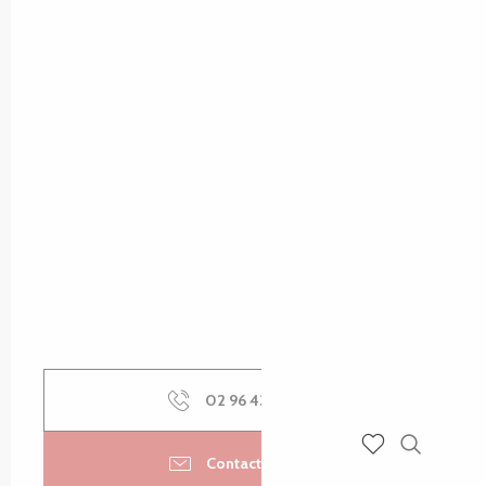
02 96 43 08
▒▒
Contactez-nous
Recherch
Voir les favoris