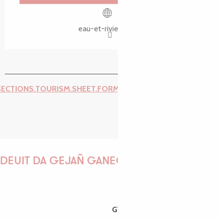
eau-et-rivieres.org
SECTIONS.TOURISM.SHEET.FORM.ISSUE_REPORT.REPORT_I
DEUIT DA GEJAÑ GANEOMP !
GWENAËLLE