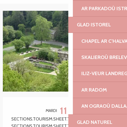
AR PARKADOÙ IST
+2 photos
GLAD ISTOREL
CHAPEL AR C’HALV
SKALIEROÙ BRELE
ILIZ-VEUR LANDRE
AR RADOM
Ouverture et coordonnées
AN OGRAOÙ DALL
11
MARDI
AOÛT
SECTIONS.TOURISM.SHEET.TARIFFS.FROM 14:15
GLAD NATUREL
SECTIONS.TOURISM.SHEET.TARIFFS.TO 16:45