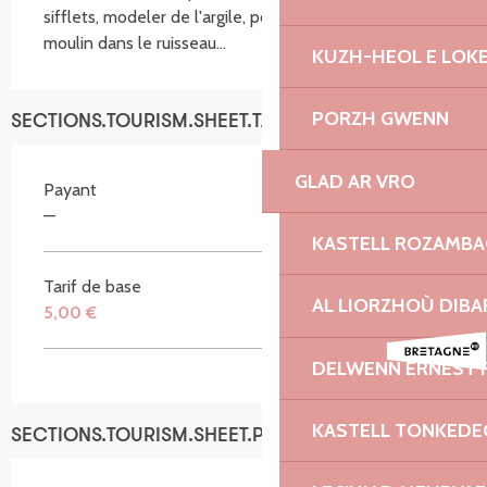
sifflets, modeler de l'argile, poser des roues de 
moulin dans le ruisseau...
KUZH-HEOL E LOK
PORZH GWENN
SECTIONS.TOURISM.SHEET.TARIFFS.TARIFFS
GLAD AR VRO
Payant
—
KASTELL ROZAMB
Tarif de base
AL LIORZHOÙ DIBA
5,00 €
DELWENN ERNEST 
KASTELL TONKEDE
SECTIONS.TOURISM.SHEET.PERIODS.SCHEDULES