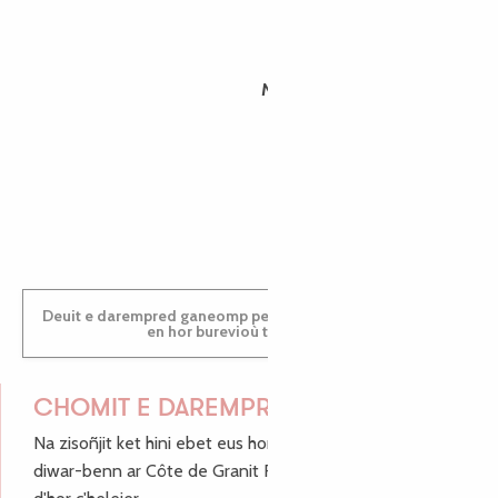
MORGANE
PAULINE
Deuit e darempred ganeomp pe deuit da welet ac'hanomp
en hor burevioù touristerezh
CHOMIT E DAREMPRED !
Na zisoñjit ket hini ebet eus hor c'hinnigoù mat ha keleier
diwar-benn ar Côte de Granit Rose, enskrivit hoc'h anv