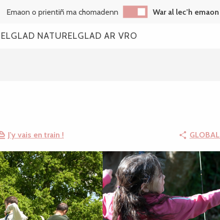
Emaon o prientiñ ma chomadenn
War al lec’h emaon
REL
GLAD NATUREL
GLAD AR VRO
J'y vais en train !
GLOBAL