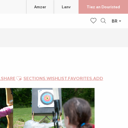
Amzer
Lanv
Tiez an Douristed
BR
Recherche
Voir les favoris
Ajouter aux favoris
.SHARE
SECTIONS.WISHLIST.FAVORITES.ADD