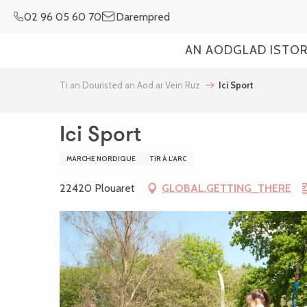
Aller
02 96 05 60 70
Darempred
au
contenu
AN AOD
GLAD ISTO
principal
Ti an Douristed an Aod ar Vein Ruz
Ici Sport
Ici Sport
MARCHE NORDIQUE
TIR À L’ARC
22420 Plouaret
GLOBAL.GETTING_THERE