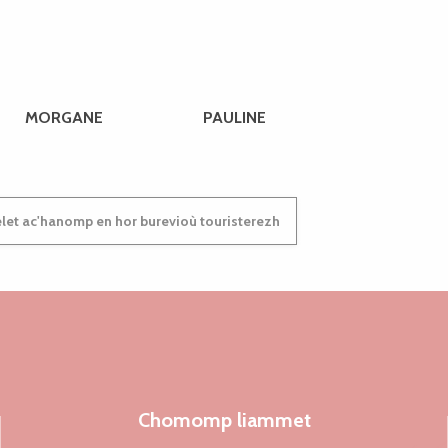
MORGANE
PAULINE
et ac'hanomp en hor burevioù touristerezh
Chomomp liammet