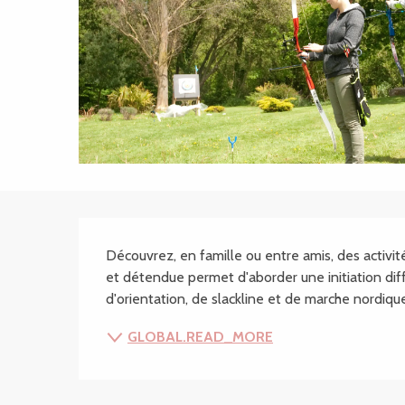
SECTIONS.TOURISM
Découvrez, en famille ou entre amis, des activit
et détendue permet d'aborder une initiation différ
d'orientation, de slackline et de marche nordique
GLOBAL.READ_MORE