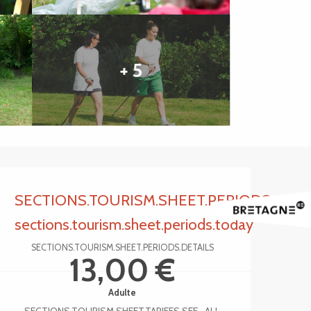
+ 5
Ouverture et coordonnée
SECTIONS.TOURISM.SHEET.PERIODS.CLO
sections.tourism.sheet.periods.today
SECTIONS.TOURISM.SHEET.PERIODS.DETAILS
13,00 €
Adulte