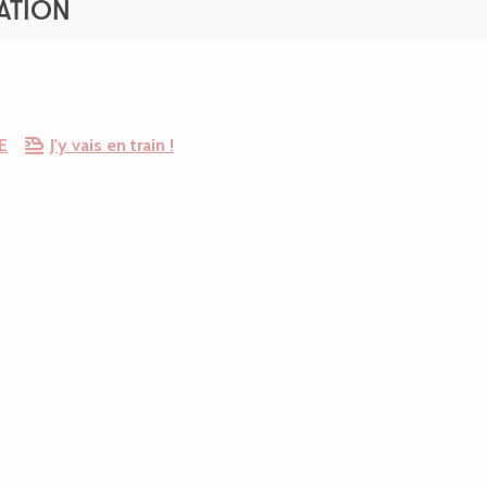
ATION
E
J'y vais en train !