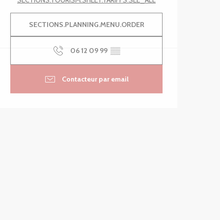
SECTIONS.TOURISM.SHEET.TARIFFS.SEE_ALL
SECTIONS.PLANNING.MENU.ORDER
06 12 09 99
▒▒
Contacteur par email