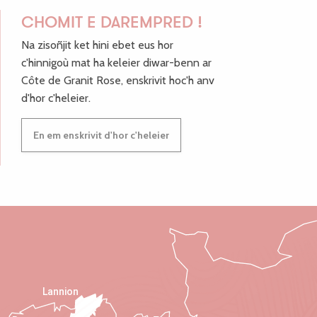
CHOMIT E DAREMPRED !
Na zisoñjit ket hini ebet eus hor
c'hinnigoù mat ha keleier diwar-benn ar
Côte de Granit Rose, enskrivit hoc'h anv
d'hor c'heleier.
En em enskrivit d'hor c'heleier
Lannion