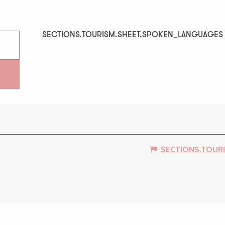
SECTIONS.TOURISM.SHEET.SPOKEN_LANGUAGES
SECTIONS.TOURISM.SHEET.SPOKEN_LANGUAGES
SECTIONS.TOUR