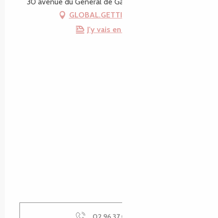
30 avenue du Général de Gaulle, 22300 Lannion
GLOBAL.GETTING_THERE
J'y vais en train !
02 96 37 03
▒▒