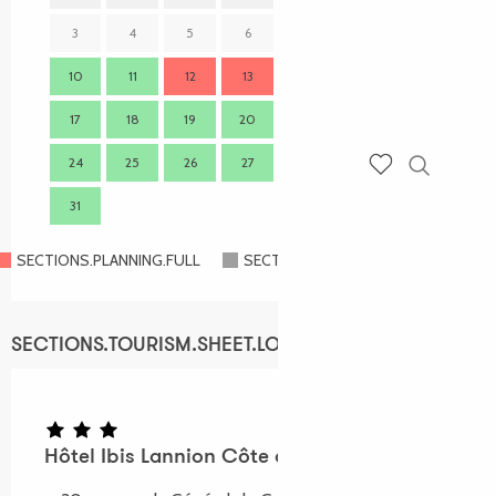
3
4
5
6
7
8
9
7
10
11
12
13
14
15
16
14
17
18
19
20
21
22
23
21
24
25
26
27
28
29
30
28
Recherch
Voir les favoris
31
SECTIONS.PLANNING.FULL
SECTIONS.PLANNING.CLOSED
SECTIONS.TOURISM.SHEET.LOCATION
Hôtel Ibis Lannion Côte de Granit Rose