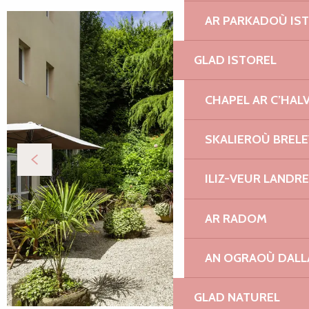
AR PARKADOÙ IS
GLAD ISTOREL
CHAPEL AR C’HAL
SKALIEROÙ BREL
ILIZ-VEUR LANDR
AR RADOM
AN OGRAOÙ DAL
GLAD NATUREL