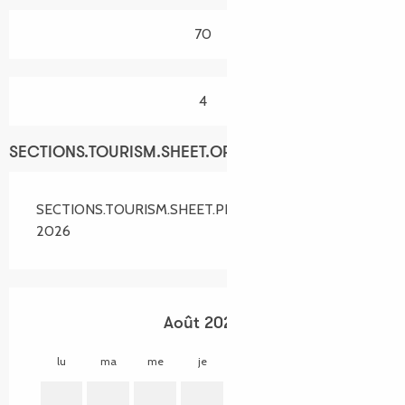
70
4
SECTIONS.TOURISM.SHEET.OPENINGS
SECTIONS.TOURISM.SHEET.PERIODS.ALL_YEAR
2026
Août 2026
lu
ma
me
je
ve
sa
di
lu
1
2