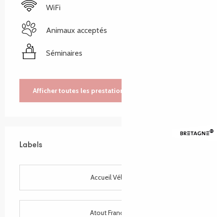
WiFi
Animaux acceptés
Séminaires
Afficher toutes les prestations
Labels
Labels
Accueil Vélo
Atout France