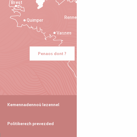
Brest
Saint-Malo
Rennes
Quimper
Vannes
Penaos dont ?
Kemennadennoù lezennel
Politikerezh prevezded