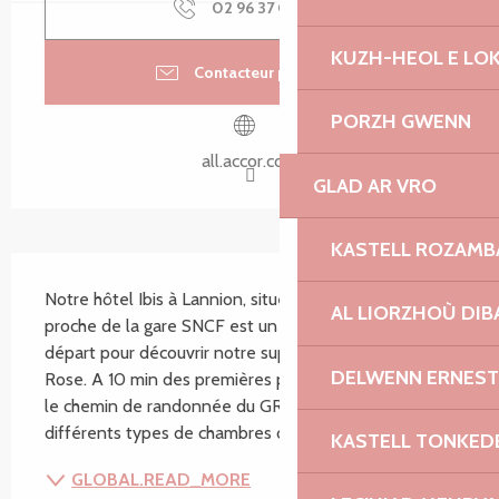
02 96 37 03
▒▒
KUZH-HEOL E LO
Contacteur par email
PORZH GWENN
all.accor.com
GLAD AR VRO
KASTELL ROZAM
SECTIONS.TOURISM.SHEET.DESCRIPTION
Notre hôtel Ibis à Lannion, situé en centre-ville et 
AL LIORZHOÙ DIB
proche de la gare SNCF est un fabuleux point de 
départ pour découvrir notre superbe Côte de Granit 
DELWENN ERNEST
Rose. A 10 min des premières plages et de la mer, sur 
le chemin de randonnée du GR34, nous disposons de 
différents types de chambres climatisées...
KASTELL TONKED
GLOBAL.READ_MORE