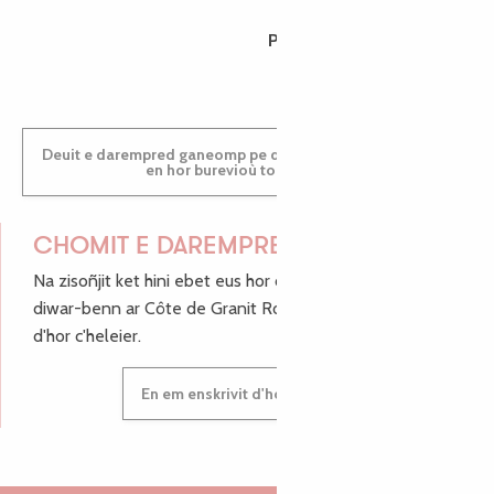
PAULINE
Deuit e darempred ganeomp pe deuit da welet ac'hanomp
en hor burevioù touristerezh
CHOMIT E DAREMPRED !
Na zisoñjit ket hini ebet eus hor c'hinnigoù mat ha keleier
diwar-benn ar Côte de Granit Rose, enskrivit hoc'h anv
d'hor c'heleier.
En em enskrivit d'hor c'heleier