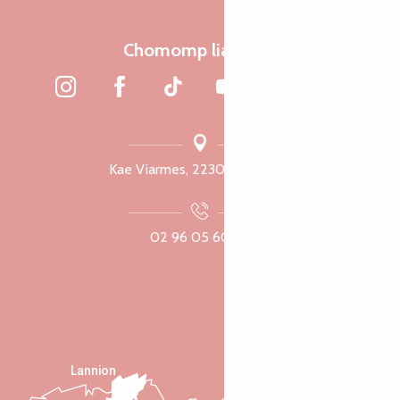
Chomomp liammet
Kae Viarmes, 22300 Lannuon
02 96 05 60 70
Lannion