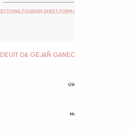
SECTIONS.TOURISM.SHEET.FORM.ISSUE_REPORT.REPORT_I
DEUIT DA GEJAÑ GANEOMP !
GWENAËLLE
MORGANE