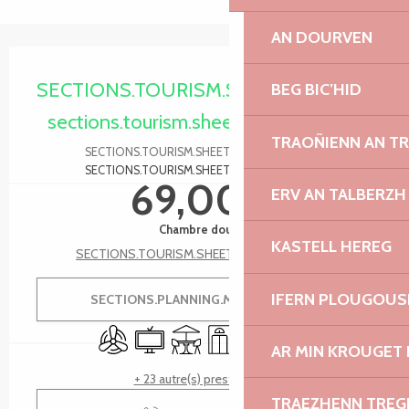
AN DOURVEN
Ouverture et coordonnées
SECTIONS.TOURISM.SHEET.PERIODS.O
BEG BIC’HID
sections.tourism.sheet.periods.today
TRAOÑIENN AN T
SECTIONS.TOURISM.SHEET.PERIODS.DETAILS
SECTIONS.TOURISM.SHEET.TARIFFS.FROMTO
69,00 €
ERV AN TALBERZH
Chambre double
KASTELL HEREG
SECTIONS.TOURISM.SHEET.TARIFFS.SEE_ALL
IFERN PLOUGOUS
SECTIONS.PLANNING.MENU.ORDER
Air conditionné
Télévision
Terrasse
Ascenseur
Bar / Buvette
Parking
AR MIN KROUGET 
+ 23 autre(s) prestation(s)
TRAEZHENN TRE