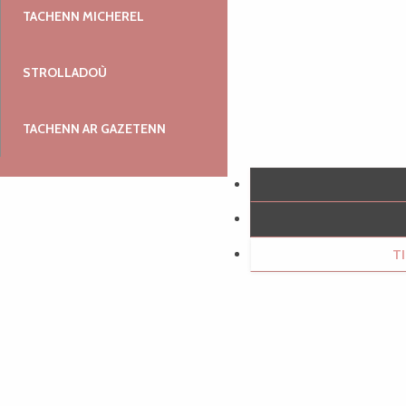
TACHENN MICHEREL
STROLLADOÙ
TACHENN AR GAZETENN