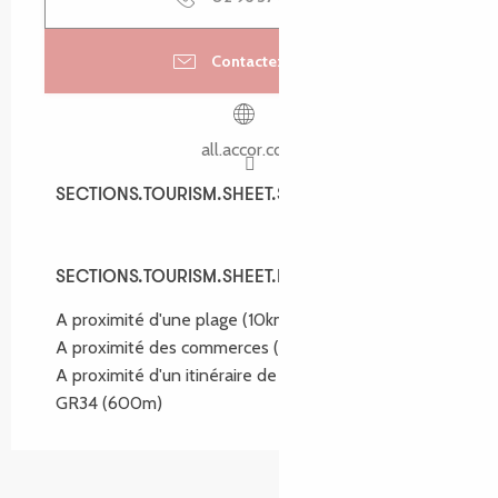
Contactez-nous
all.accor.com
SECTIONS.TOURISM.SHEET.SPOKEN_LANGUAGES
SECTIONS.TOURISM.SHEET.SPOKEN_LANGUAGES
SECTIONS.TOURISM.SHEET.ENVIRONMENT
SECTIONS.TOURISM.SHEET.ENVIRONMENT
A proximité d'une plage
(10km)
A proximité des commerces
(300m)
A proximité d'un itinéraire de randonnée :
GR34
(600m)