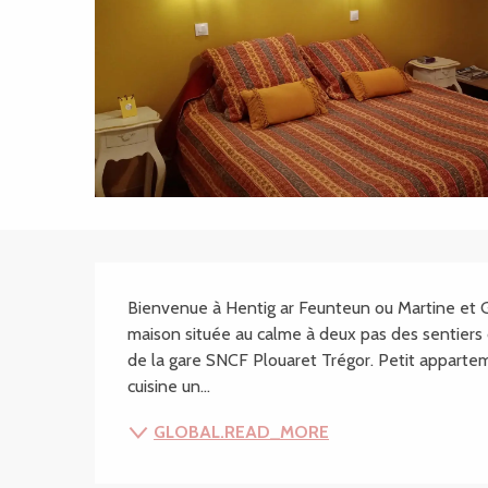
SECTIONS.TOURISM
Bienvenue à Hentig ar Feunteun ou Martine et Gér
maison située au calme à deux pas des sentier
de la gare SNCF Plouaret Trégor. Petit appart
cuisine un...
GLOBAL.READ_MORE