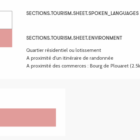
SECTIONS.TOURISM.SHEET.SPOKEN_LANGUAGES
SECTIONS.TOURISM.SHEET.SPOKEN_LANGUAGES
SECTIONS.TOURISM.SHEET.ENVIRONMENT
SECTIONS.TOURISM.SHEET.ENVIRONMENT
Quartier résidentiel ou lotissement
A proximité d'un itinéraire de randonnée
A proximité des commerces :
Bourg de Plouaret
(2.5