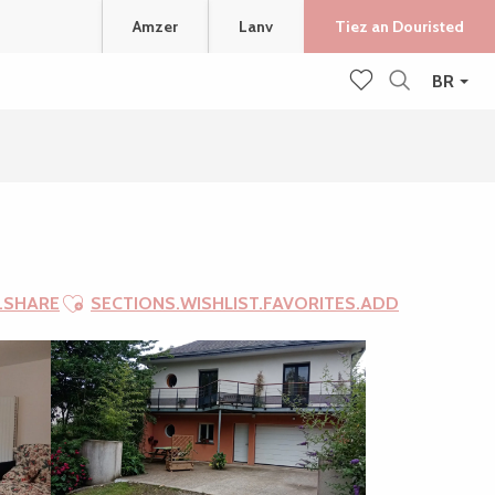
Amzer
Lanv
Tiez an Douristed
BR
Recherche
Voir les favoris
Ajouter aux favoris
.SHARE
SECTIONS.WISHLIST.FAVORITES.ADD