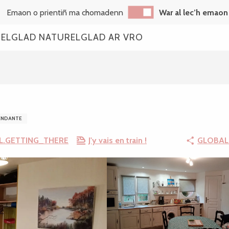
Emaon o prientiñ ma chomadenn
War al lec’h emaon
REL
GLAD NATUREL
GLAD AR VRO
ENDANTE
L.GETTING_THERE
J'y vais en train !
GLOBAL