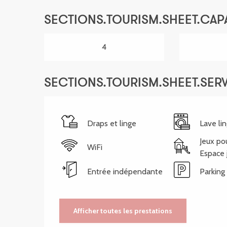
SECTIONS.TOURISM.SHEET.CAP
4
SECTIONS.TOURISM.SHEET.SER
Draps et linge
Lave li
Jeux po
WiFi
Espace 
Entrée indépendante
Parking
Afficher toutes les prestations