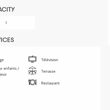
ACITY
1
VICES
nge
Télévision
ur enfants /
Terrasse
jeux
Restaurant