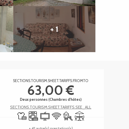
+ 1
Ouverture et coordonnée
SECTIONS.TOURISM.SHEET.TARIFFS.FROMTO
63,00 €
Deux personnes (Chambres d'hôtes)
SECTIONS.TOURISM.SHEET.TARIFFS.SEE_ALL
Draps et linge
Lave linge
Télévision
WiFi
Jeux pour enfants / Espace jeux
Terrasse
+ 41 autre(s) prestation(s)