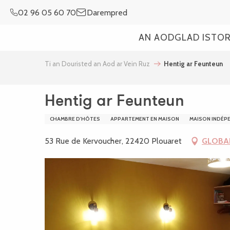
Aller
02 96 05 60 70
Darempred
au
contenu
AN AOD
GLAD ISTO
principal
Ti an Douristed an Aod ar Vein Ruz
Hentig ar Feunteun
Hentig ar Feunteun
CHAMBRE D'HÔTES
APPARTEMENT EN MAISON
MAISON INDÉP
53 Rue de Kervoucher, 22420 Plouaret
GLOBA