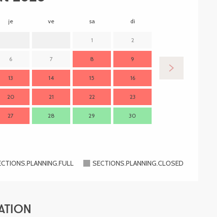
je
ve
sa
di
lu
m
1
2
6
7
8
9
7
13
14
15
16
14
1
20
21
22
23
21
2
27
28
29
30
28
2
ECTIONS.PLANNING.FULL
SECTIONS.PLANNING.CLOSED
ATION