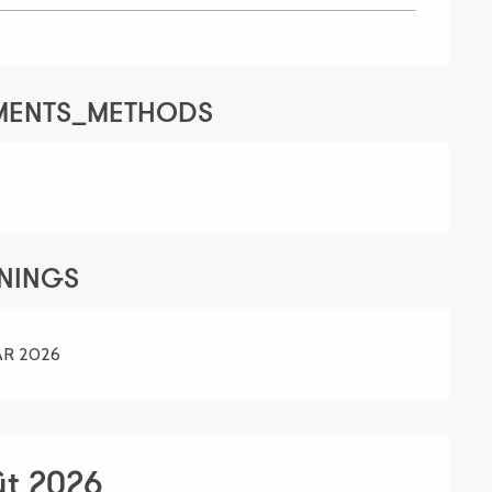
YMENTS_METHODS
ENINGS
AR 2026
ût 2026