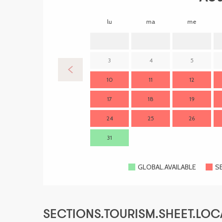
lu
ma
me
3
4
5
10
11
12
17
18
19
24
25
26
31
GLOBAL.AVAILABLE
S
SECTIONS.TOURISM.SHEET.LOC