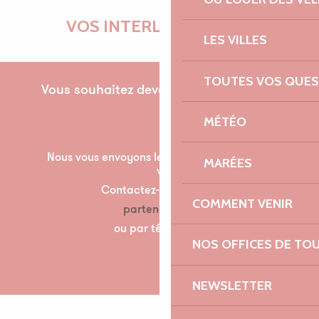
VOS INTERLOCUTRICES
LES VILLES
TOUTES VOS QUES
Vous souhaitez devenir partenaire pour la
première fois ?
MÉTÉO
Nous vous envoyons les documents nécessaire à
MARÉES
votre partenariat par mail.
Contactez-nous à l’adresse suivante :
COMMENT VENIR
partenariats@lannion-tregor.com
ou par téléphone au 07 86 04 60 30
NOS OFFICES DE TO
NEWSLETTER