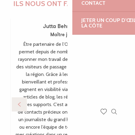
ILS NOUS ONT FAIT CONFIANCE !
CONTACT
JETER UN COUP D'ŒI
LA CÔTE
Jutta Behr-Schaeidt
Maître joaillière
Être partenaire de l’Office de Tourisme me
permet depuis de nombreuses années de faire
rayonner mon travail de maître-joaillière auprès
des visiteurs de passage comme des habitants de
la région. Grâce à leur accompagnement
bienveillant et professionnel, mes créations
gagnent en visibilité via leur site internet, leurs
articles de blog, les réseaux sociaux et bien
d’autres supports. C’est aussi par ce biais que plein
de contacts précieux ont vu le jour, comme avec
Recherch
un journaliste du grand hebdomadaire allemand
Voir les favoris
ou encore l’équipe de télévision WDR, incluant
mes créations dans un reportage pour l’émission «