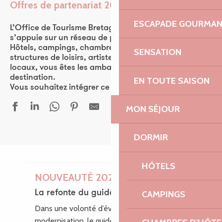
Offres de partenariat 2026
Ajouter aux favor
ESCAPADE GOURMA
L’Office de Tourisme Bretagne Côte de Granit Rose
s’appuie sur un réseau de plus de 570 partenaires.
Hôtels, campings, chambres d’hôtes, restaurants,
SENSATION
structures de loisirs, artistes, ou encore producteurs
locaux, vous êtes les ambassadeurs de la
destination.
EN TOUTE SAISON
Vous souhaitez intégrer ce réseau ? Rejoignez-nous !
MON SÉJOUR
DORMIR
HÔTELS
NOUVEAUTÉ 2026
La refonte du guide des loisirs
CAMPINGS
Dans une volonté d’évolution et de
modernisation, le guide des Loisirs fait peau