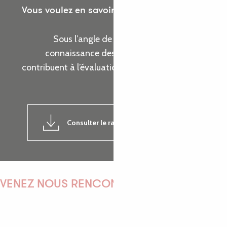
Vous voulez en savoir plus sur les actions de
l’Office de Tourisme ?
Sous l’angle de cinq thématiques, prenez
connaissance des indicateurs d’activité qui
contribuent à l’évaluation de la réalisation de nos
objectifs.
Consulter le rapport d'activité 2024
7MB
VENEZ NOUS RENCONTRER !