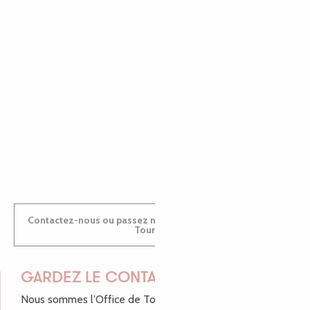
EMILIE
MARINE
ANTOINE
Contactez-nous ou passez nous voir dans nos Offices de
Tourisme
GARDEZ LE CONTACT !
Nous sommes l’Office de Tourisme Bretagne - Côte de