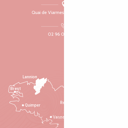
Quai de Viarmes, 22300 Lannion
02 96 05 60 70
Lannion
Brest
Saint-Malo
Rennes
Quimper
Vannes