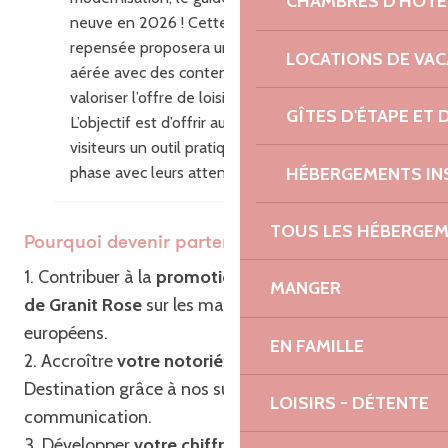
CHAMBRES D'HÔTE
neuve en 2026 ! Cette nouvelle édition
repensée proposera une mise en page plus
LOCATIONS DE VA
aérée avec des contenus enrichis pour
valoriser l’offre de loisirs du territoire.
GÎTES D'ÉTAPE ET
L’objectif est d’offrir aux habitants et aux
visiteurs un outil pratique, inspirant, en
HÉBERGEMENTS IN
phase avec leurs attentes.
TOUS LES HÉBERGE
Pourquoi devenir partenaire ?
1. Contribuer à la
promotion de Bretagne – Côte
MANGER
de Granit Rose
sur les marchés français et
européens.
EN FAMILLE
2. Accroître
votre notoriété
ainsi que celle de la
Destination grâce à nos supports de
LOISIRS - DÉTENTE
communication.
3. Développer
votre chiffre d’affaires
grâce à notre