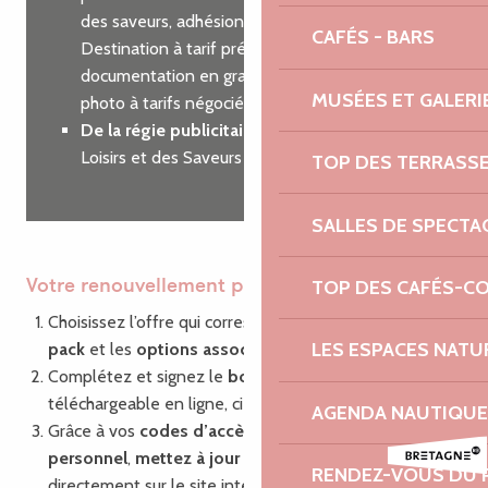
des saveurs, adhésion à Côtes d’Armor
CAFÉS - BARS
Destination à tarif préférentiel, commande de
documentation en grande quantité, shooting
MUSÉES ET GALERI
photo à tarifs négociés…
De la régie publicitaire
sur nos guides des
Loisirs et des Saveurs
TOP DES TERRASS
SALLES DE SPECTA
TOP DES CAFÉS-C
Votre renouvellement pas à pas
Choisissez l’offre qui correspond à vos besoins : le
LES ESPACES NATU
pack
et les
options associées
Complétez et signez le
bon de commande
,
téléchargeable en ligne, ci-dessous.
AGENDA NAUTIQUE
Grâce à vos
codes d’accès
à votre compte
personnel
,
mettez à jour vos informations
RENDEZ-VOUS DU 
directement sur le site internet via la plate-forme de