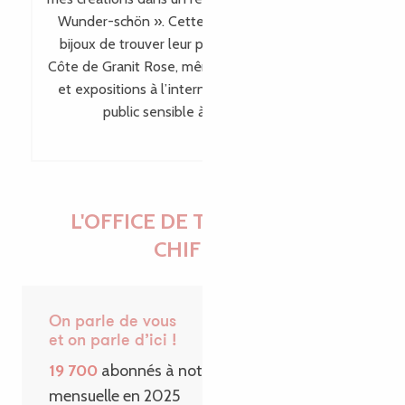
Wunder-schön ». Cette visibilité permet à mes
bijoux de trouver leur place bien au-delà de la
Côte de Granit Rose, même en dehors des salons
et expositions à l’international, en touchant un
public sensible à leur singularité.
L'OFFICE DE TOURISME EN
CHIFFRES
On parle de vous
et on parle d’ici !
19 700
abonnés à notre Newsletter
mensuelle en 2025