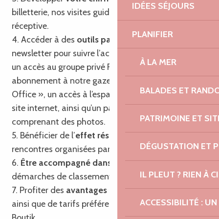
IDÉES SÉJOURS
billetterie, nos visites guidées et notre agence
réceptive.
PLANIFIER
4. Accéder à des
outils partagés
tels que notre
newsletter pour suivre l’actualité touristique locale,
À LA MER
un accès au groupe privé Facebook, un
abonnement à notre gazette « Trégor Post
BALADES ET RAND
Office », un accès à l’espace professionnel de notre
site internet, ainsi qu’un pack communication
PATRIMOINE ET SI
comprenant des photos.
5. Bénéficier de l’
effet réseau
en participant aux
DÉGUSTATION ET 
rencontres organisées par l’Office de Tourisme.
6.
Être accompagné dans vos projets
et
IL PLEUT ? RIEN À CI
démarches de classement et de labellisation.
7. Profiter des
avantages du passeport privilège
ACCESSIBILITÉ : 
ainsi que de tarifs préférentiels sur nos produits
Boutik.