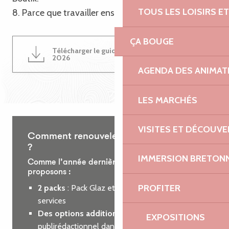
TOUS LES LOISIRS 
8. Parce que travailler ensemble est une évidence !
ÇA BOUGE
Télécharger le guide du partenariat
4MB
2026
AGENDA DES ANIMAT
LES MARCHÉS
VISITES ET DÉCOUV
Comment renouveler votre partenariat
?
IMMERSION BRETON
Comme l’année dernière, nous vous
proposons :
PROFITER
2 packs
: Pack Glaz et Pack Roz, incluant des
services
Des options additionnelles
: encart
EXPOSITIONS
publirédactionnel dans le guide des loisirs ou