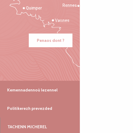
Rennes
Quimper
Vannes
Penaos dont ?
Kemennadennoù lezennel
Politikerezh prevezded
TACHENN MICHEREL