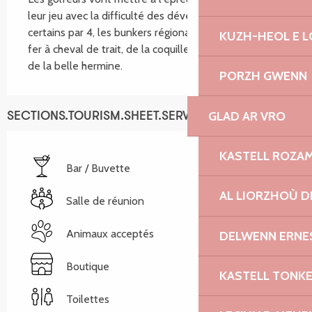
leur jeu avec la difficulté des dévers, la longueur de 
certains par 4, les bunkers régionaux, comme celui du 
KUZH-HEOL E 
fer à cheval de trait, de la coquille Saint Jacques ou 
de la belle hermine.
PORZH GWENN
GLAD AR VRO
SECTIONS.TOURISM.SHEET.SERVICES
KASTELL ROZA
Bar / Buvette
AL LIORZHOÙ D
Salle de réunion
Animaux acceptés
DELWENN ERNE
Boutique
KASTELL TONK
Toilettes