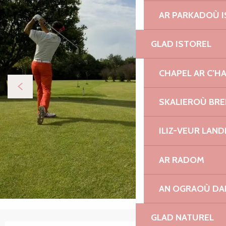
AR PARKADOÙ I
GLAD ISTOREL
CHAPEL AR C’H
SKALIEROÙ BRE
ILIZ-VEUR LAN
AR RADOM
AN OGRAOÙ DA
GLAD NATUREL