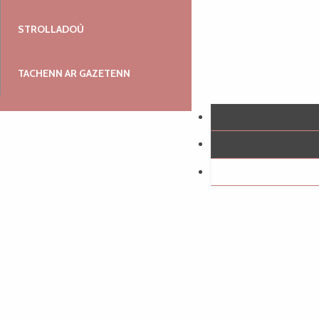
STROLLADOÙ
TACHENN AR GAZETENN