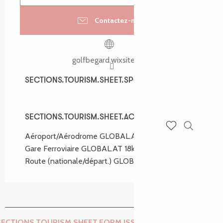
Contactez-nous
golfbegard.wixsite.com
SECTIONS.TOURISM.SHEET.SPOKEN_LANGUAGES
SECTIONS.TOURISM.SHEET.SPOKEN_LANGUAGES
SECTIONS.TOURISM.SHEET.ACCESS
SECTIONS.TOURISM.SHEET.ACCESS
Aéroport/Aérodrome GLOBAL.AT 45km
Recherch
Voir les favoris
Gare Ferroviaire GLOBAL.AT 18km
Route (nationale/départ.) GLOBAL.AT 7km
SECTIONS.TOURISM.SHEET.FORM.ISSUE_REPORT.REPORT_I