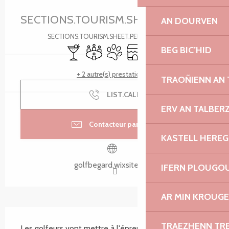
Ouverture et coordonnées
SECTIONS.TOURISM.SHEET.PERIODS.U
AN DOURVEN
SECTIONS.TOURISM.SHEET.PERIODS.DETAILS
Bar / Buvette
Salle de réunion
Animaux acceptés
Boutique
Toilettes
BEG BIC’HID
+ 2 autre(s) prestation(s)
TRAOÑIENN AN
LIST.CALL
ERV AN TALBER
Contacteur par email
KASTELL HEREG
golfbegard.wixsite.com
IFERN PLOUGO
AR MIN KROUGE
SECTIONS.TOURISM.SHEET.DESCRIPTION
TRAEZHENN TR
Les golfeurs vont mettre à l'épreuve la technicité de 