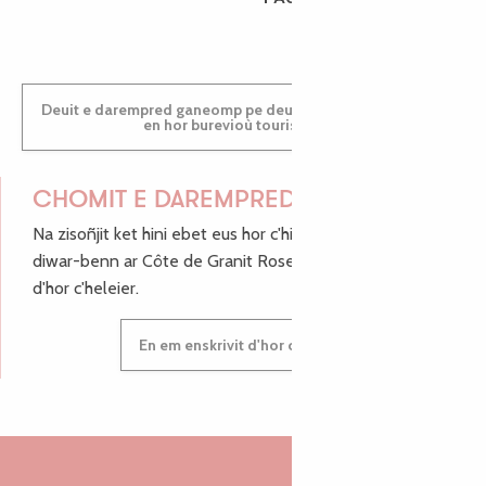
Deuit e darempred ganeomp pe deuit da welet ac'hanomp
en hor burevioù touristerezh
CHOMIT E DAREMPRED !
Na zisoñjit ket hini ebet eus hor c'hinnigoù mat ha keleier
diwar-benn ar Côte de Granit Rose, enskrivit hoc'h anv
d'hor c'heleier.
En em enskrivit d'hor c'heleier