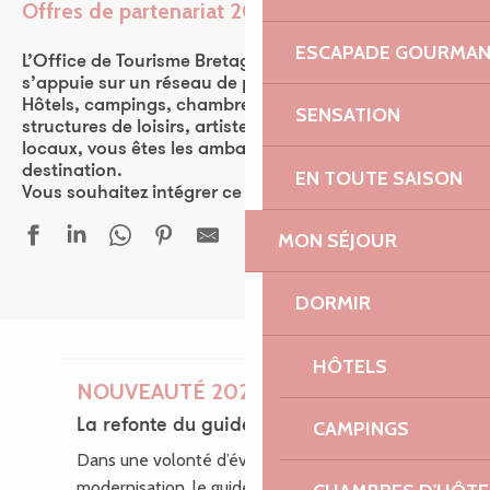
Offres de partenariat 2026
Ajouter aux favor
ESCAPADE GOURMA
L’Office de Tourisme Bretagne Côte de Granit Rose
s’appuie sur un réseau de plus de 570 partenaires.
Hôtels, campings, chambres d’hôtes, restaurants,
SENSATION
structures de loisirs, artistes, ou encore producteurs
locaux, vous êtes les ambassadeurs de la
destination.
EN TOUTE SAISON
Vous souhaitez intégrer ce réseau ? Rejoignez-nous !
MON SÉJOUR
DORMIR
HÔTELS
NOUVEAUTÉ 2026
La refonte du guide des loisirs
CAMPINGS
Dans une volonté d’évolution et de
modernisation, le guide des Loisirs fait peau