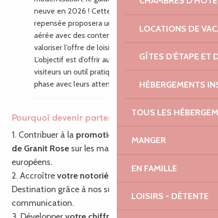
CHAMBRES D'HÔTE
neuve en 2026 ! Cette nouvelle édition
repensée proposera une mise en page plus
LOCATIONS DE VA
aérée avec des contenus enrichis pour
valoriser l’offre de loisirs du territoire.
GÎTES D'ÉTAPE ET
L’objectif est d’offrir aux habitants et aux
visiteurs un outil pratique, inspirant, en
HÉBERGEMENTS IN
phase avec leurs attentes.
TOUS LES HÉBERGE
Pourquoi devenir partenaire ?
1. Contribuer à la
promotion de Bretagne – Côte
MANGER
de Granit Rose
sur les marchés français et
européens.
EN FAMILLE
2. Accroître
votre notoriété
ainsi que celle de la
Destination grâce à nos supports de
LOISIRS - DÉTENTE
communication.
3. Développer
votre chiffre d’affaires
grâce à notre