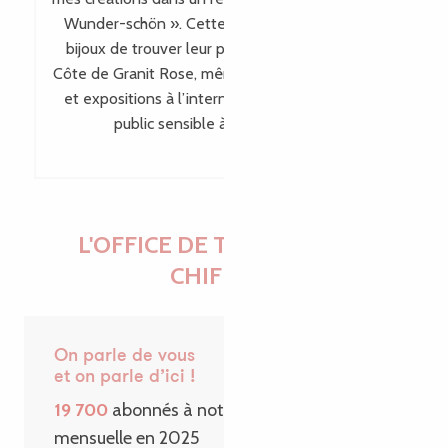
Wunder-schön ». Cette visibilité permet à mes
bijoux de trouver leur place bien au-delà de la
Côte de Granit Rose, même en dehors des salons
et expositions à l’international, en touchant un
public sensible à leur singularité.
L'OFFICE DE TOURISME EN
CHIFFRES
On parle de vous
et on parle d’ici !
19 700
abonnés à notre Newsletter
mensuelle en 2025