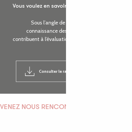
Vous voulez en savoir plus sur les actions de
l’Office de Tourisme ?
Sous l’angle de cinq thématiques, prenez
connaissance des indicateurs d’activité qui
contribuent à l’évaluation de la réalisation de nos
objectifs.
Consulter le rapport d'activité 2024
7MB
VENEZ NOUS RENCONTRER !