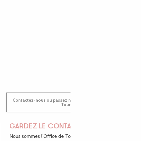
EMILIE
MARINE
ANTOINE
Contactez-nous ou passez nous voir dans nos Offices de
Tourisme
GARDEZ LE CONTACT !
Nous sommes l’Office de Tourisme Bretagne - Côte de