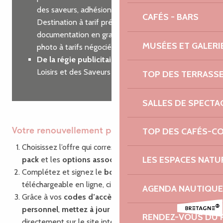
des saveurs, adhésion à Côtes d’Armor
CAFÉS - BARS
Destination à tarif préférentiel, commande de
documentation en grande quantité, shooting
MUSÉES ET GALERI
photo à tarifs négociés…
De la régie publicitaire
sur nos guides des
Loisirs et des Saveurs
TOP DES TERRASS
SALLES DE SPECTA
TOP DES CAFÉS-C
Votre renouvellement pas à pas
Choisissez l’offre qui correspond à vos besoins : le
LES ESPACES NATU
pack
et les
options associées
Complétez et signez le
bon de commande
,
téléchargeable en ligne, ci-dessous.
AGENDA NAUTIQUE
Grâce à vos
codes d’accès
à votre compte
personnel
,
mettez à jour vos informations
RENDEZ-VOUS DU 
directement sur le site internet via la plate-forme de