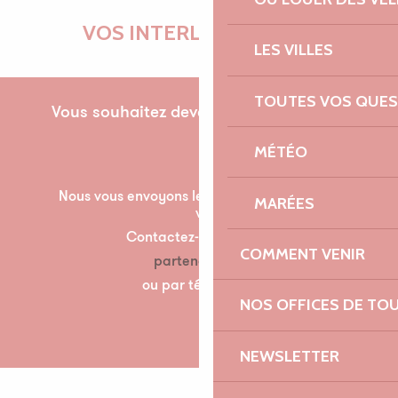
VOS INTERLOCUTRICES
LES VILLES
TOUTES VOS QUES
Vous souhaitez devenir partenaire pour la
première fois ?
MÉTÉO
Nous vous envoyons les documents nécessaire à
MARÉES
votre partenariat par mail.
Contactez-nous à l’adresse suivante :
COMMENT VENIR
partenariats@lannion-tregor.com
ou par téléphone au 07 86 04 60 30
NOS OFFICES DE TO
NEWSLETTER