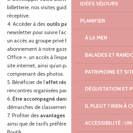
IDÉES SÉJOURS
billetterie, nos visites guidées et notre agence
réceptive.
PLANIFIER
4. Accéder à des
outils partagés
tels que notre
newsletter pour suivre l’actualité touristique locale,
À LA MER
un accès au groupe privé Facebook, un
abonnement à notre gazette « Trégor Post
BALADES ET RAND
Office », un accès à l’espace professionnel de notre
site internet, ainsi qu’un pack communication
PATRIMOINE ET SI
comprenant des photos.
5. Bénéficier de l’
effet réseau
en participant aux
DÉGUSTATION ET 
rencontres organisées par l’Office de Tourisme.
6.
Être accompagné dans vos projets
et
IL PLEUT ? RIEN À CI
démarches de classement et de labellisation.
7. Profiter des
avantages du passeport privilège
ACCESSIBILITÉ : 
ainsi que de tarifs préférentiels sur nos produits
Boutik.