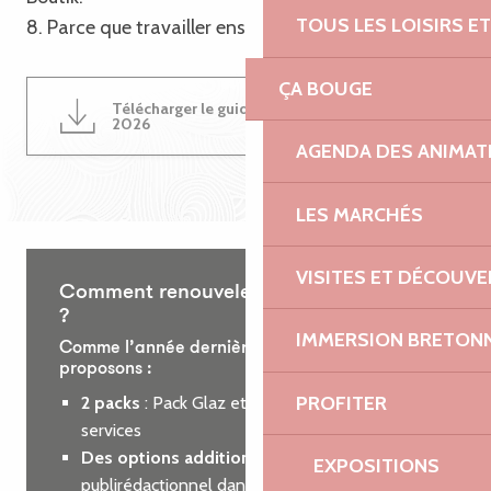
TOUS LES LOISIRS 
8. Parce que travailler ensemble est une évidence !
ÇA BOUGE
Télécharger le guide du partenariat
4MB
2026
AGENDA DES ANIMAT
LES MARCHÉS
VISITES ET DÉCOUV
Comment renouveler votre partenariat
?
IMMERSION BRETON
Comme l’année dernière, nous vous
proposons :
PROFITER
2 packs
: Pack Glaz et Pack Roz, incluant des
services
Des options additionnelles
: encart
EXPOSITIONS
publirédactionnel dans le guide des loisirs ou