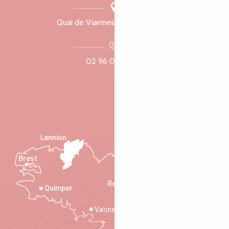
Quai de Viarmes, 22300 Lannion
02 96 05 60 70
Lannion
Brest
Saint-Malo
Rennes
Quimper
Vannes