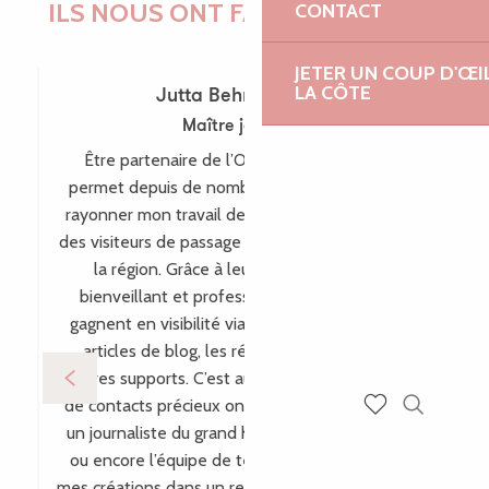
ILS NOUS ONT FAIT CONFIANCE !
CONTACT
JETER UN COUP D'ŒI
LA CÔTE
Jutta Behr-Schaeidt
Maître joaillière
Être partenaire de l’Office de Tourisme me
permet depuis de nombreuses années de faire
rayonner mon travail de maître-joaillière auprès
des visiteurs de passage comme des habitants de
la région. Grâce à leur accompagnement
bienveillant et professionnel, mes créations
gagnent en visibilité via leur site internet, leurs
articles de blog, les réseaux sociaux et bien
d’autres supports. C’est aussi par ce biais que plein
de contacts précieux ont vu le jour, comme avec
Recherch
un journaliste du grand hebdomadaire allemand
Voir les favoris
ou encore l’équipe de télévision WDR, incluant
mes créations dans un reportage pour l’émission «