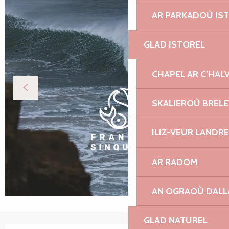
AR PARKADOÙ IS
GLAD ISTOREL
CHAPEL AR C’HAL
SKALIEROÙ BREL
ILIZ-VEUR LANDR
AR RADOM
AN OGRAOÙ DAL
GLAD NATUREL