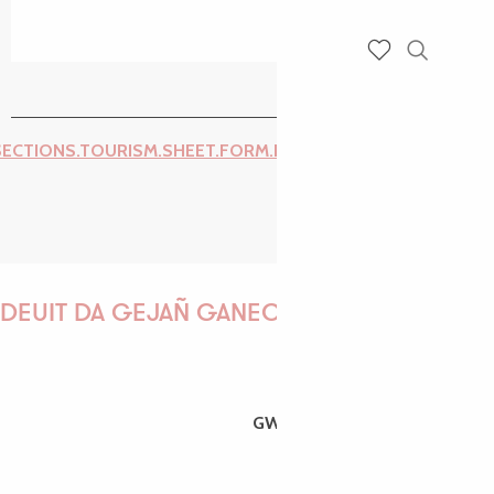
Recherch
Voir les favoris
SECTIONS.TOURISM.SHEET.FORM.ISSUE_REPORT.REPORT_I
DEUIT DA GEJAÑ GANEOMP !
GWENAËLLE