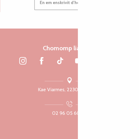
En em enskrivit d'hor c'heleier
Chomomp liammet
Kae Viarmes, 22300 Lannuon
02 96 05 60 70