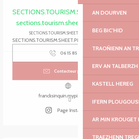
Ouverture et coordonnées
SECTIONS.TOURISM.SHEET.PERIODS.O
AN DOURVEN
sections.tourism.sheet.periods.today
BEG BIC’HID
SECTIONS.TOURISM.SHEET.PERIODS.DETAILS
SECTIONS.TOURISM.SHEET.PERIODS.UNGUARANTEED
TRAOÑIENN AN T
06 15 85 21
▒▒
ERV AN TALBERZH
Contacteur par email
KASTELL HEREG
francksinquin.mypixieset.com
IFERN PLOUGOUS
Page Instagram
AR MIN KROUGET 
TRAEZHENN TRE