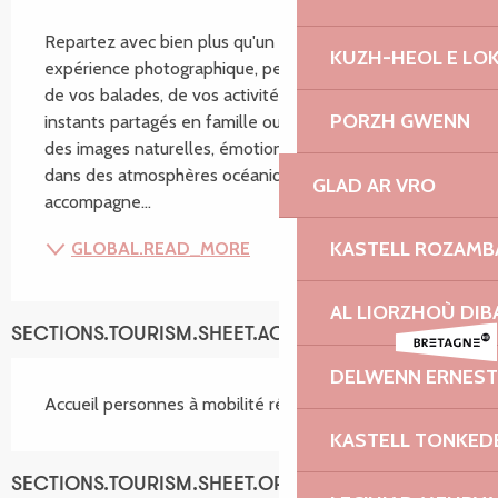
SECTIONS.TOURISM.SHEET.DESCRIPTION
Repartez avec bien plus qu'un souvenir : Une 
KUZH-HEOL E LO
expérience photographique, pensée avec vous. Lors 
de vos balades, de vos activités en mer ou de vos 
PORZH GWENN
instants partagés en famille ou en couple, je capture 
des images naturelles, émotionnelles et sincères 
dans des atmosphères océaniques. Je vous 
GLAD AR VRO
accompagne...
KASTELL ROZAM
GLOBAL.READ_MORE
AL LIORZHOÙ DIB
SECTIONS.TOURISM.SHEET.ACCESSIBILITY_SERVICES
DELWENN ERNEST
Accueil personnes à mobilité réduite
KASTELL TONKED
SECTIONS.TOURISM.SHEET.OPENINGS