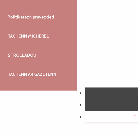
Politikerezh prevezded
TACHENN MICHEREL
STROLLADOÙ
TACHENN AR GAZETENN