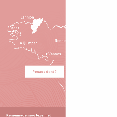
Lannion
Brest
Saint-Malo
Rennes
Quimper
Vannes
Penaos dont ?
Kemennadennoù lezennel