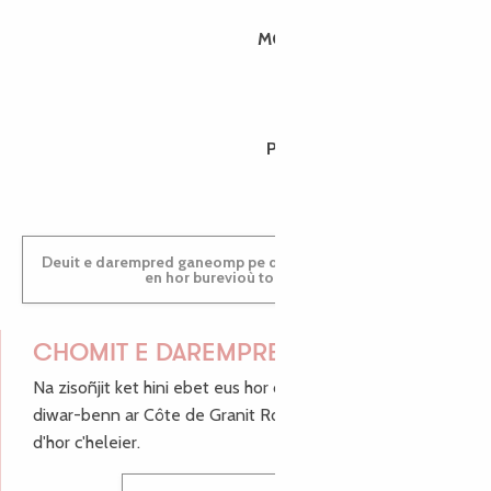
MORGANE
PAULINE
Deuit e darempred ganeomp pe deuit da welet ac'hanomp
en hor burevioù touristerezh
CHOMIT E DAREMPRED !
Na zisoñjit ket hini ebet eus hor c'hinnigoù mat ha keleier
diwar-benn ar Côte de Granit Rose, enskrivit hoc'h anv
d'hor c'heleier.