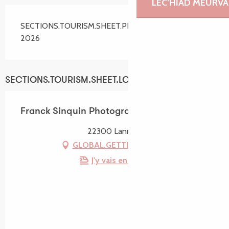
LEC’HIAD MEURVA
SECTIONS.TOURISM.SHEET.PERIODS.ALL_YEAR
2026
SECTIONS.TOURISM.SHEET.LOCATION
Franck Sinquin Photographe
22300 Lannion
GLOBAL.GETTING_THERE
J'y vais en train !