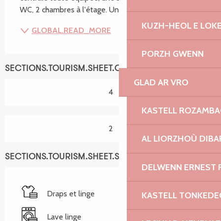
WC, 2 chambres à l'étage. Une terrasse vous...
KUZH-HEOL E LOK
GLOBAL.READ_MORE
PORZH GWENN
SECTIONS.TOURISM.SHEET.CAPACITY
GLAD AR VRO
4
KASTELL ROZAMB
2
AL LIORZHOÙ DIBA
SECTIONS.TOURISM.SHEET.SERVICES
DELWENN ERNEST 
Draps et linge
KASTELL TONKEDE
Lave linge