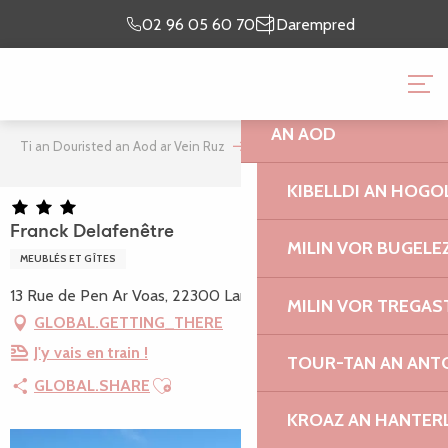
Aller
prientiñ ma
lec’h
02 96 05 60 70
Darempred
au
chomadenn
emaon
contenu
TI AN DOURISTED AN
principal
AN AOD
Ti an Douristed an Aod ar Vein Ruz
Franck Delafenêtre
KIBELLDI AN HOGO
Franck Delafenêtre
MILIN VOR BUGELE
MEUBLÉS ET GÎTES
13 Rue de Pen Ar Voas, 22300 Lannion
MILIN VOR TREGAS
GLOBAL.GETTING_THERE
J'y vais en train !
TOUR-TAN AN ANT
Ajouter aux favoris
GLOBAL.SHARE
KROAZ AN HANTER