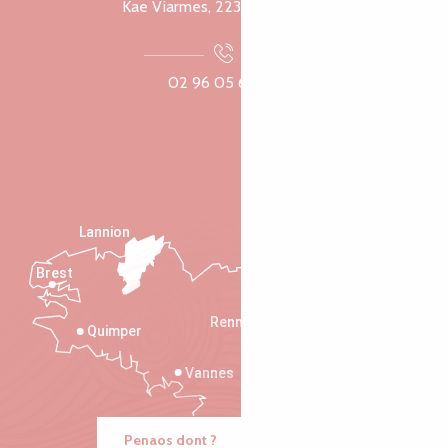
Kae Viarmes, 22300 Lannuon
02 96 05 60 70
Lannion
Brest
Saint-Malo
Rennes
Quimper
Vannes
Penaos dont ?