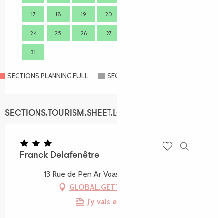
17
18
19
20
21
22
23
21
24
25
26
27
28
29
30
28
31
SECTIONS.PLANNING.FULL
SECTIONS.PLANNING.CLOSED
SECTIONS.TOURISM.SHEET.LOCATION
Franck Delafenêtre
Recherch
Voir les favoris
13 Rue de Pen Ar Voas, 22300 Lannion
GLOBAL.GETTING_THERE
J'y vais en train !