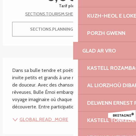
Tarif plein
SECTIONS.TOURISM.SHEET.TARIFFS.SEE_ALL
KUZH-HEOL E LOK
SECTIONS.PLANNING.MENU.ORDER
PORZH GWENN
GLAD AR VRO
SECTIONS.TOURISM.SHEET.DESCRIPTION
KASTELL ROZAMB
Dans sa bulle tendre et poétique, Monsieur Léo 
invite petits et grands à une rêverie musicale pleine 
de douceur. Avec des chansons drôles, sensibles ou 
AL LIORZHOÙ DIBA
rêveuses, Bulle Émoi embarque le public dans un 
voyage imaginaire où chaque mélodie devient une 
DELWENN ERNEST 
découverte. Entre participation, émotions et...
GLOBAL.READ_MORE
KASTELL TONKEDE