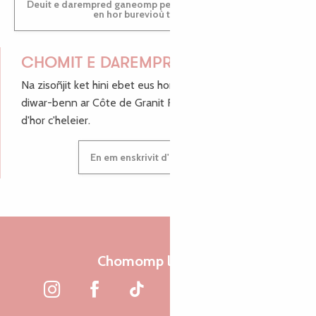
Deuit e darempred ganeomp pe deuit da welet ac'hanomp
en hor burevioù touristerezh
CHOMIT E DAREMPRED !
Na zisoñjit ket hini ebet eus hor c'hinnigoù mat ha keleier
diwar-benn ar Côte de Granit Rose, enskrivit hoc'h anv
d'hor c'heleier.
En em enskrivit d'hor c'heleier
Chomomp liammet