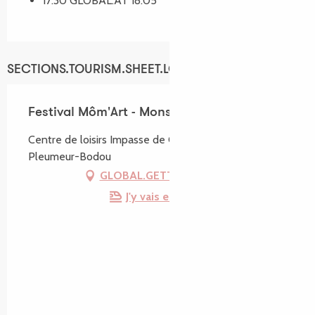
17:30 GLOBAL.AT 18:05
SECTIONS.TOURISM.SHEET.LOCATION
Festival Môm'Art - Monsieur Léo
Centre de loisirs Impasse de Crec'h Labo, 22560
Pleumeur-Bodou
GLOBAL.GETTING_THERE
J'y vais en train !