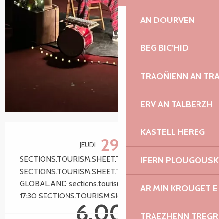
AN DOURVEN
BEG BIC’HID
TRAOÑIENN AN TR
ERV AN TALBERZH
Ouverture et coordonnées
KASTELL HEREG
29
JEUDI
OCTOBRE
SECTIONS.TOURISM.SHEET.TARIFFS.FROM 11:00
IFERN PLOUGOUS
SECTIONS.TOURISM.SHEET.TARIFFS.TO 11:35
GLOBAL.AND sections.tourism.sheet.tariffs.from
AR MIN KROUGET E
17:30 SECTIONS.TOURISM.SHEET.TARIFFS.TO 18:05
6,00 €
TRAEZHENN TREG