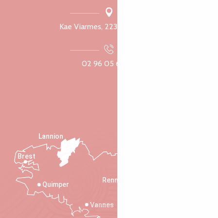
Kae Viarmes, 22300 Lannuon
02 96 05 60 70
Lannion
Brest
Saint-Malo
Rennes
Quimper
Vannes