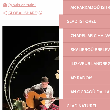
J'y vais en train !
AR PARKADOÙ IST
Ajouter aux favoris
GLOBAL.SHARE
GLAD ISTOREL
CHAPEL AR C’HALV
SKALIEROÙ BRELE
ILIZ-VEUR LANDRE
AR RADOM
AN OGRAOÙ DALL
GLAD NATUREL