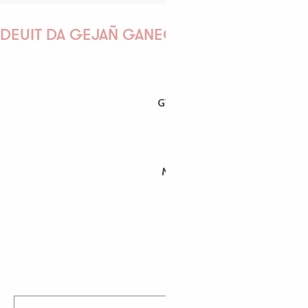
DEUIT DA GEJAÑ GANEOMP !
GWENAËLLE
MORGANE
PAULINE