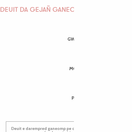
DEUIT DA GEJAÑ GANEOMP !
GWENAËLLE
MORGANE
PAULINE
Deuit e darempred ganeomp pe deuit da welet ac'hanomp