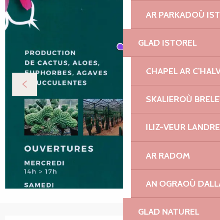
AR PARKADOÙ IS
GLAD ISTOREL
CHAPEL AR C’HAL
SKALIEROÙ BREL
ILIZ-VEUR LANDR
AR RADOM
AN OGRAOÙ DAL
GLAD NATUREL