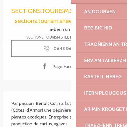
Ouverture et coordonnées
SECTIONS.TOURISM.SHEET.PERIODS.O
AN DOURVEN
sections.tourism.sheet.periods.today
BEG BIC’HID
a-benn un eur
SECTIONS.TOURISM.SHEET.PERIODS.DETAILS
TRAOÑIENN AN T
06 48 06 87
▒▒
ERV AN TALBERZH
Page Facebook
KASTELL HEREG
IFERN PLOUGOUS
SECTIONS.TOURISM.SHEET.DESCRIPTION
Par passion, Benoît Colin a fait germer à Lanvellec 
AR MIN KROUGET 
(Côtes-d’Armor) une pépinière dédiée aux cactus et 
plantes exotiques. Entreprise spécialisée dans la 
production de cactus, agaves , aloes, euphorbes 
TRAEZHENN TRE