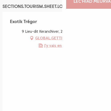
LEC’HIAD MEURVA
SECTIONS.TOURISM.SHEET.LOCATION
Exotik Trégor
9 Lieu-dit Keranchiver, 22420 Lanvellec
GLOBAL.GETTING_THERE
J'y vais en train !