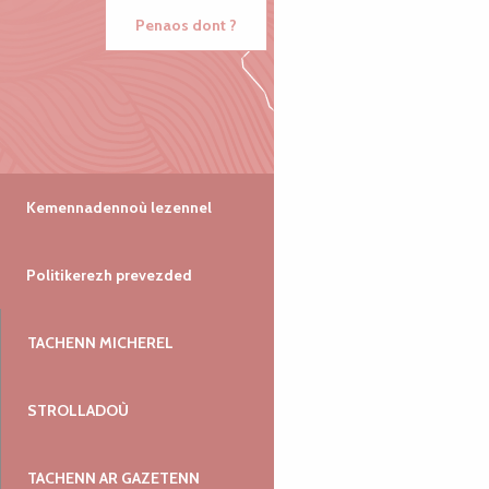
Penaos dont ?
Kemennadennoù lezennel
Politikerezh prevezded
TACHENN MICHEREL
STROLLADOÙ
TACHENN AR GAZETENN