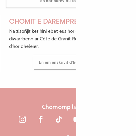
en hor burevioù touristerezh
CHOMIT E DAREMPRED !
Na zisoñjit ket hini ebet eus hor c'hinnigoù mat ha keleier
diwar-benn ar Côte de Granit Rose, enskrivit hoc'h anv
d'hor c'heleier.
En em enskrivit d'hor c'heleier
Chomomp liammet