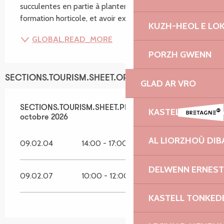
succulentes en partie à planter au jardin. Après une 
formation horticole, et avoir exercé...
KUZH-HEOL E LO
GLOBAL.READ_MORE
PORZH GWENN
SECTIONS.TOURISM.SHEET.OPENINGS
GLAD AR VRO
SECTIONS.TOURISM.SHEET.PERIODS.FROM
SECTIONS.TOURISM.SHEET.PERIODS.UNTIL_LONG
15 avril 202
17
KASTELL ROZAM
octobre 2026
AL LIORZHOÙ DIB
09.02.04
14:00 - 17:00
DELWENN ERNEST
09.02.07
10:00 - 12:00
14:00 - 17:00
KASTELL TONKED