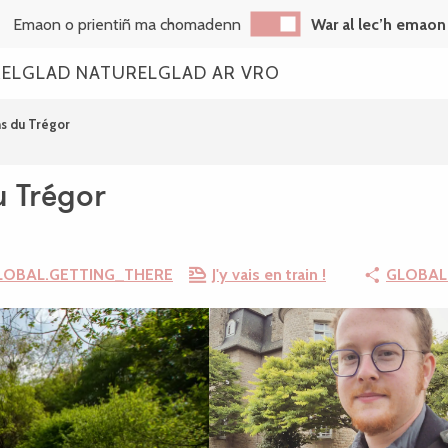
Emaon o prientiñ ma chomadenn
War al lec’h emaon
REL
GLAD NATUREL
GLAD AR VRO
s du Trégor
u Trégor
LOBAL.GETTING_THERE
J'y vais en train !
GLOBAL