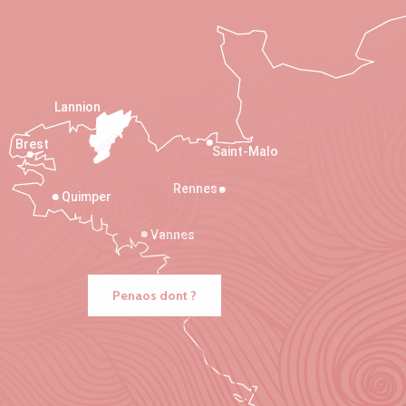
Lannion
Brest
Saint-Malo
Rennes
Quimper
Vannes
Penaos dont ?