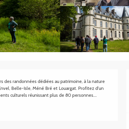
.SHEET.DESCRIPTION
rs des randonnées dédiées au patrimoine, à la nature 
vel, Belle-Isle, Méné Bré et Louargat. Profitez d'un 
nts culturels réunissant plus de 80 personnes....