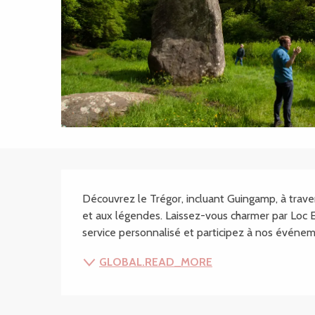
SECTIONS.TOURISM
Découvrez le Trégor, incluant Guingamp, à trave
et aux légendes. Laissez-vous charmer par Loc En
service personnalisé et participez à nos événeme
GLOBAL.READ_MORE