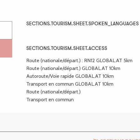
SECTIONS.TOURISM.SHEET.SPOKEN_LANGUAGES
SECTIONS.TOURISM.SHEET.SPOKEN_LANGUAGES
SECTIONS.TOURISM.SHEET.ACCESS
SECTIONS.TOURISM.SHEET.ACCESS
Route (nationale/départ.) : RN12 GLOBAL.AT 5km
Route (nationale/départ.) GLOBAL.AT 10km
Autoroute/Voie rapide GLOBAL.AT 10km
Transport en commun GLOBAL.AT 10km
Route (nationale/départ.)
Transport en commun