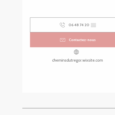
06 48 74 20
▒▒
Contactez-nous
cheminsdutregor.wixsite.com