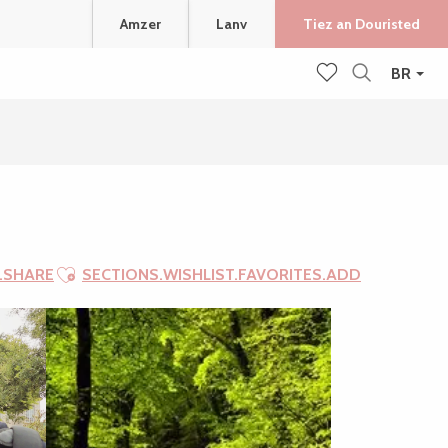
Amzer
Lanv
Tiez an Douristed
BR
Recherche
Voir les favoris
Ajouter aux favoris
.SHARE
SECTIONS.WISHLIST.FAVORITES.ADD