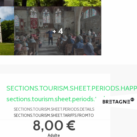
+ 4
Ouverture et coordonnée
SECTIONS.TOURISM.SHEET.PERIODS.HAP
sections.tourism.sheet.periods.today
SECTIONS.TOURISM.SHEET.PERIODS.DETAILS
SECTIONS.TOURISM.SHEET.TARIFFS.FROMTO
8,00 €
Adulte