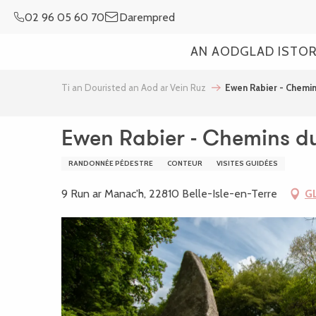
Aller
02 96 05 60 70
Darempred
au
contenu
AN AOD
GLAD ISTO
principal
Ti an Douristed an Aod ar Vein Ruz
Ewen Rabier - Chemin
Ewen Rabier - Chemins d
RANDONNÉE PÉDESTRE
CONTEUR
VISITES GUIDÉES
9 Run ar Manac'h, 22810 Belle-Isle-en-Terre
G