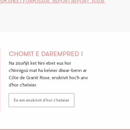
ISM.SHEET.FORM.ISSUE_REPORT.REPORT_ISSUE
CHOMIT E DAREMPRED !
Na zisoñjit ket hini ebet eus hor
c'hinnigoù mat ha keleier diwar-benn ar
Côte de Granit Rose, enskrivit hoc'h anv
d'hor c'heleier.
En em enskrivit d'hor c'heleier