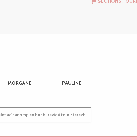
SECTIONS.TOUR
MORGANE
PAULINE
et ac'hanomp en hor burevioù touristerezh