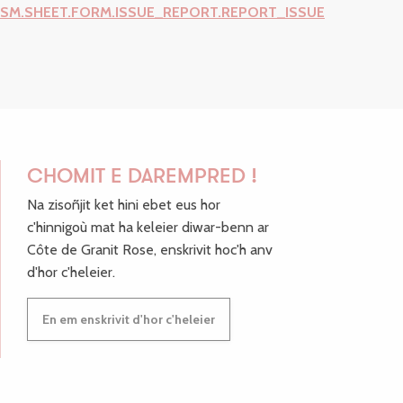
ISM.SHEET.FORM.ISSUE_REPORT.REPORT_ISSUE
CHOMIT E DAREMPRED !
Na zisoñjit ket hini ebet eus hor
c'hinnigoù mat ha keleier diwar-benn ar
Côte de Granit Rose, enskrivit hoc'h anv
d'hor c'heleier.
En em enskrivit d'hor c'heleier