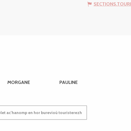
SECTIONS.TOUR
MORGANE
PAULINE
et ac'hanomp en hor burevioù touristerezh