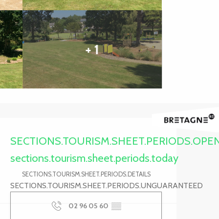
+ 1
Ouverture et coordonnée
SECTIONS.TOURISM.SHEET.PERIODS.OPE
sections.tourism.sheet.periods.today
SECTIONS.TOURISM.SHEET.PERIODS.DETAILS
SECTIONS.TOURISM.SHEET.PERIODS.UNGUARANTEED
02 96 05 60
▒▒