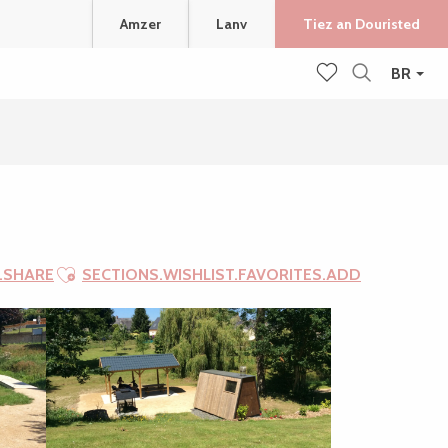
Amzer
Lanv
Tiez an Douristed
BR
Recherche
Voir les favoris
Ajouter aux favoris
.SHARE
SECTIONS.WISHLIST.FAVORITES.ADD