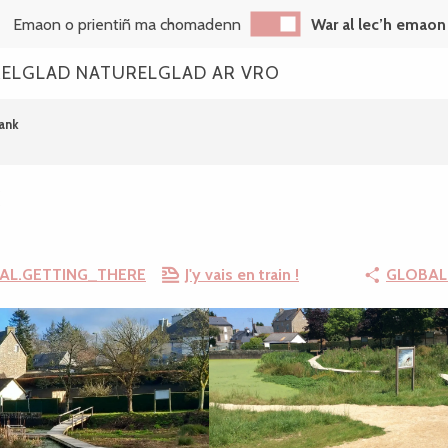
Emaon o prientiñ ma chomadenn
War al lec’h emaon
REL
GLAD NATUREL
GLAD AR VRO
ank
AL.GETTING_THERE
J'y vais en train !
GLOBAL