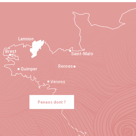
Lannion
Brest
Saint-Malo
Rennes
Quimper
Vannes
Penaos dont ?