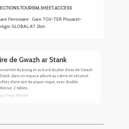
ECTIONS.TOURISM.SHEET.ACCESS
ECTIONS.TOURISM.SHEET.ACCESS
are Ferroviaire : Gare TGV-TER Plouaret-
régor GLOBAL.AT 2km
ire de Gwazh ar Stank
proximité du bourg et au bord du plan d’eau de Gwazh
 Stank, dans un espace arboré au calme et sécurisé,
ofitez d'une aire de pique-nique, avec double
rbecue, 2 tables...
Le Vieux-Marché