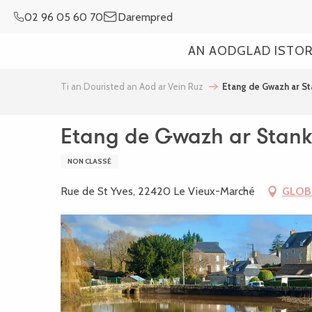
Aller
02 96 05 60 70
Darempred
au
contenu
AN AOD
GLAD ISTO
principal
Ti an Douristed an Aod ar Vein Ruz
Etang de Gwazh ar St
Etang de Gwazh ar Stank
NON CLASSÉ
Rue de St Yves, 22420 Le Vieux-Marché
GLOB