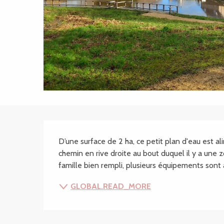
SECTIONS.TOURISM
D’une surface de 2 ha, ce petit plan d'eau est a
chemin en rive droite au bout duquel il y a une
famille bien rempli, plusieurs équipements sont à
GLOBAL.READ_MORE