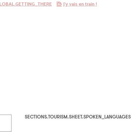
LOBAL.GETTING_THERE
J'y vais en train !
SECTIONS.TOURISM.SHEET.SPOKEN_LANGUAGES
SECTIONS.TOURISM.SHEET.SPOKEN_LANGUAGES