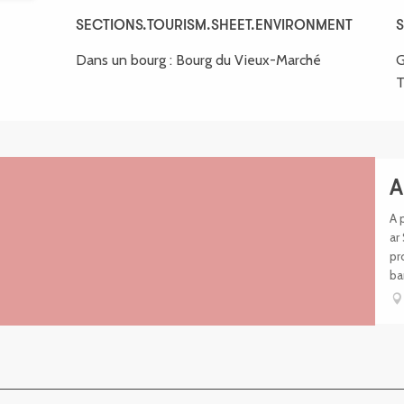
SECTIONS.TOURISM.SHEET.ENVIRONMENT
SECTIONS.TOURISM.SHEET.ENVIRONMENT
S
S
Dans un bourg :
Bourg du Vieux-Marché
G
T
A
A 
ar
pr
ba