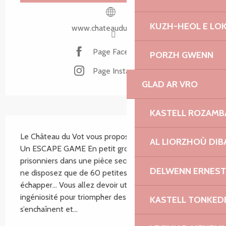
KUZH-HEOL E LO
www.chateauduvot.com
Page Facebook
PORZH GWENN
Page Instagram
GLAD AR VRO
KASTELL ROZAM
SECTIONS.TOURISM.SHEET.DESCRIPTION
Le Château du Vot vous propose deux jeux immersifs 
AL LIORZHOÙ DIB
Un ESCAPE GAME En petit groupe, retenus 
prisonniers dans une pièce secrète du château, vous 
DELWENN ERNEST
ne disposez que de 60 petites minutes pour vous 
échapper… Vous allez devoir utiliser toute votre 
ingéniosité pour triompher des énigmes qui 
KASTELL TONKED
s’enchaînent et...