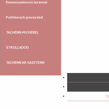
Kemennadennoù lezennel
Politikerezh prevezded
TACHENN MICHEREL
STROLLADOÙ
TACHENN AR GAZETENN