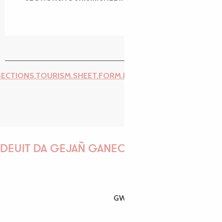
SECTIONS.TOURISM.SHEET.FORM.ISSUE_REPORT.REPORT_I
DEUIT DA GEJAÑ GANEOMP !
GWENAËLLE