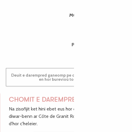
MORGANE
PAULINE
Deuit e darempred ganeomp pe deuit da welet ac'hanomp
en hor burevioù touristerezh
CHOMIT E DAREMPRED !
Na zisoñjit ket hini ebet eus hor c'hinnigoù mat ha keleier
diwar-benn ar Côte de Granit Rose, enskrivit hoc'h anv
d'hor c'heleier.