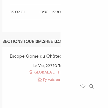
09.02.01
10:30 - 19:30
SECTIONS.TOURISM.SHEET.LOCATION
Escape Game du Château du Vot
Le Vot, 22220 Trédarzec
GLOBAL.GETTING_THERE
J'y vais en train !
Recherch
Voir les favoris