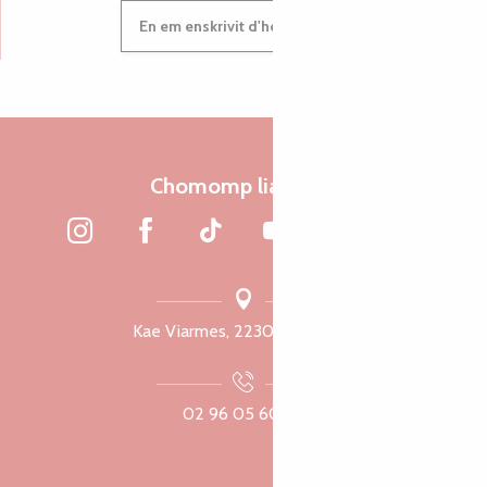
En em enskrivit d'hor c'heleier
Chomomp liammet
Kae Viarmes, 22300 Lannuon
02 96 05 60 70