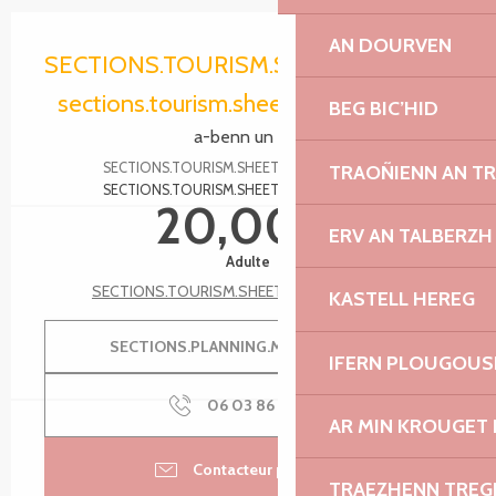
Ouverture et coordonnées
AN DOURVEN
SECTIONS.TOURISM.SHEET.PERIODS.O
sections.tourism.sheet.periods.today
BEG BIC’HID
a-benn un eur
SECTIONS.TOURISM.SHEET.PERIODS.DETAILS
TRAOÑIENN AN T
SECTIONS.TOURISM.SHEET.TARIFFS.FROMTO
20,00 €
ERV AN TALBERZH
Adulte
SECTIONS.TOURISM.SHEET.TARIFFS.SEE_ALL
KASTELL HEREG
SECTIONS.PLANNING.MENU.ORDER
IFERN PLOUGOUS
06 03 86 08
▒▒
AR MIN KROUGET 
Contacteur par email
TRAEZHENN TRE