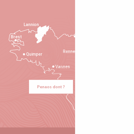
Lannion
Brest
Saint-Malo
Rennes
Quimper
Vannes
Penaos dont ?