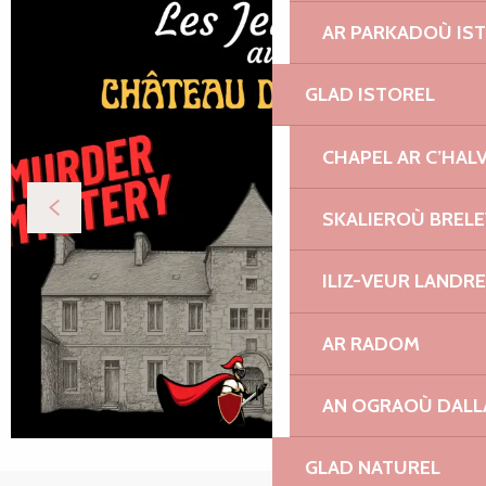
AR PARKADOÙ IS
GLAD ISTOREL
CHAPEL AR C’HAL
SKALIEROÙ BREL
ILIZ-VEUR LANDR
AR RADOM
AN OGRAOÙ DAL
GLAD NATUREL