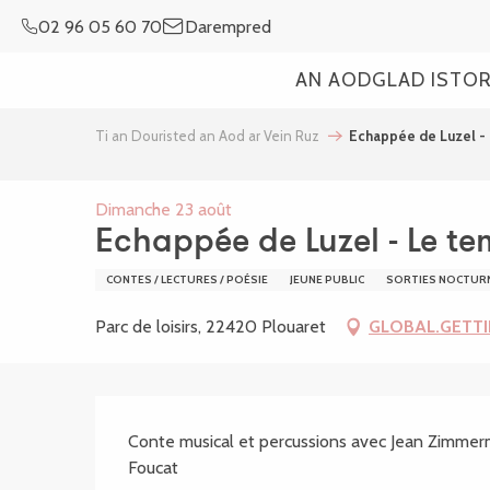
Aller
02 96 05 60 70
Darempred
au
contenu
AN AOD
GLAD ISTO
principal
Ti an Douristed an Aod ar Vein Ruz
Echappée de Luzel - 
Dimanche 23 août
Echappée de Luzel - Le t
CONTES / LECTURES / POÉSIE
JEUNE PUBLIC
SORTIES NOCTUR
Parc de loisirs, 22420 Plouaret
GLOBAL.GETT
SECTIONS.TOURISM
Conte musical et percussions avec Jean Zimmerma
Foucat