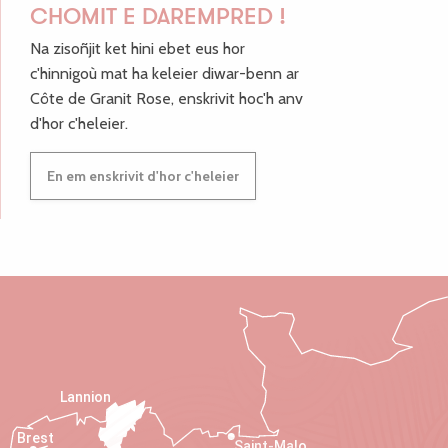
CHOMIT E DAREMPRED !
Na zisoñjit ket hini ebet eus hor
c'hinnigoù mat ha keleier diwar-benn ar
Côte de Granit Rose, enskrivit hoc'h anv
d'hor c'heleier.
En em enskrivit d'hor c'heleier
Lannion
Brest
Saint-Malo