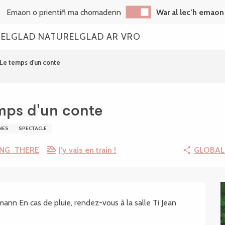
Emaon o prientiñ ma chomadenn
War al lec’h emaon
REL
GLAD NATUREL
GLAD AR VRO
Le temps d'un conte
emps d'un conte
NES
SPECTACLE
ING_THERE
J'y vais en train !
GLOBAL
.SHEET.DESCRIPTION
nn En cas de pluie, rendez-vous à la salle Ti Jean 