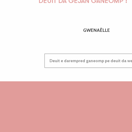
DEUIT DA GEJAÑ GANEOMP !
GWENAËLLE
Deuit e darempred ganeomp pe deuit da wel