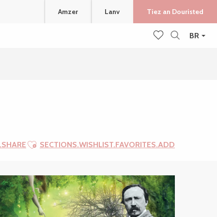
Amzer
Lanv
Tiez an Douristed
BR
Recherche
Voir les favoris
Ajouter aux favoris
.SHARE
SECTIONS.WISHLIST.FAVORITES.ADD