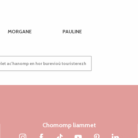
MORGANE
PAULINE
et ac'hanomp en hor burevioù touristerezh
Chomomp liammet