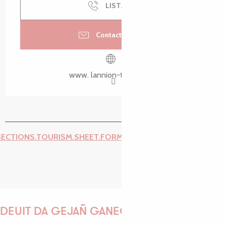
LIST.CALL
Contactez-nous
www. lannion-tregor.com
SECTIONS.TOURISM.SHEET.FORM.ISSUE_REPORT.REPORT_I
DEUIT DA GEJAÑ GANEOMP !