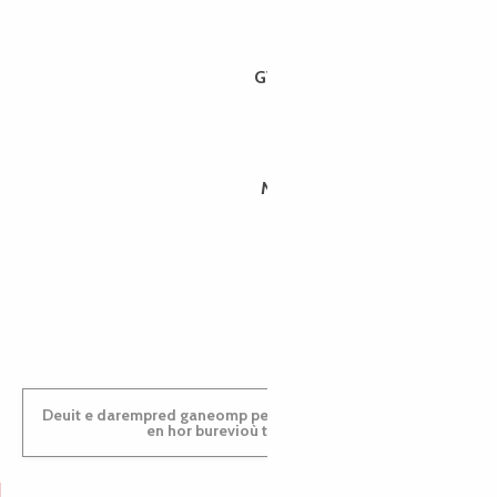
GWENAËLLE
MORGANE
PAULINE
Deuit e darempred ganeomp pe deuit da welet ac'hanomp
en hor burevioù touristerezh