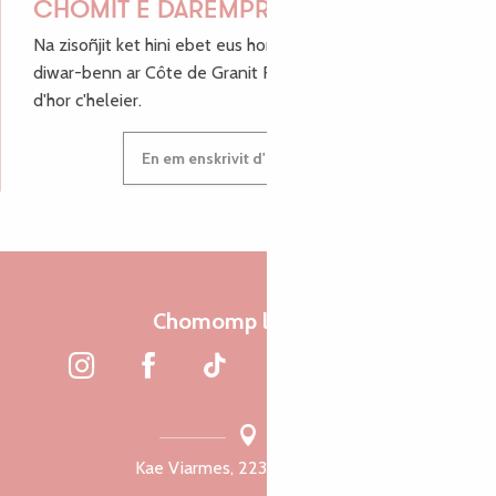
CHOMIT E DAREMPRED !
Na zisoñjit ket hini ebet eus hor c'hinnigoù mat ha keleier
diwar-benn ar Côte de Granit Rose, enskrivit hoc'h anv
d'hor c'heleier.
En em enskrivit d'hor c'heleier
Chomomp liammet
Kae Viarmes, 22300 Lannuon