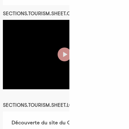
30 avril 2026
SECTIONS.TOURISM.SHEET.PERIODS.FROM
23
SECTIONS.TOURISM.SHEET.GALERY
octobre
2026
SECTIONS.TOURISM.SHEET.PERIODS.UNTIL
30
octobre 2026
SECTIONS.TOURISM.SHEET.LOCATION
Découverte du site du Gouffre