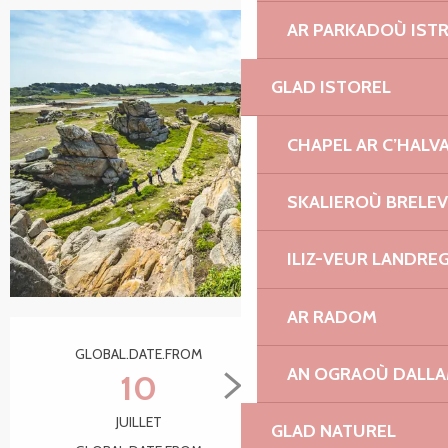
AR PARKADOÙ IST
GLAD ISTOREL
CHAPEL AR C’HALV
SKALIEROÙ BRELE
ILIZ-VEUR LANDRE
AR RADOM
Ouverture et coordonnées
GLOBAL.DATE.FROM
GLOBAL.DATE.TO
AN OGRAOÙ DALL
10
28
JUILLET
AOÛT
GLAD NATUREL