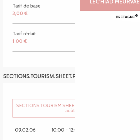
LEC’HIAD MEURVAE
Tarif de base
3,00 €
Tarif réduit
1,00 €
SECTIONS.TOURISM.SHEET.PERIODS.SCHEDULES
SECTIONS.TOURISM.SHEET.PERIODS.UNTIL_LONG
28
août 2026
SECTIONS.TOURISM.SHEET.PERIODS.FROM
10 avril
2026
SECTIONS.TOURISM.SHEET.PERIODS.UNTIL
24
09.02.06
10:00 - 12:00
avril 2026