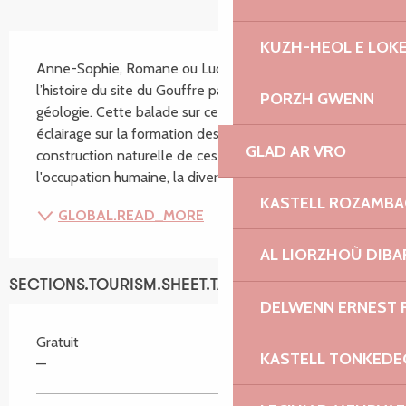
SECTIONS.TOURISM.SHEET.DESCRIPTION
KUZH-HEOL E LOK
Anne-Sophie, Romane ou Lucie vous dévoilent 
l’histoire du site du Gouffre par le biais de sa 
PORZH GWENN
géologie. Cette balade sur ce site naturel apporte un 
éclairage sur la formation des rochers et la 
GLAD AR VRO
construction naturelle de ces paysages, l'histoire de 
l'occupation humaine, la diversité et la richesse de...
KASTELL ROZAMB
GLOBAL.READ_MORE
AL LIORZHOÙ DIBA
SECTIONS.TOURISM.SHEET.TARIFFS.TARIFFS
DELWENN ERNEST 
Gratuit
KASTELL TONKEDE
—