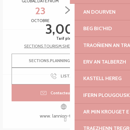
GLOBAL.DATE.FROM
GLOBAL.DATE.TO
23
30
AN DOURVEN
OCTOBRE
OCTOBRE
3,00 €
BEG BIC’HID
Tarif plein
TRAOÑIENN AN TR
SECTIONS.TOURISM.SHEET.TARIFFS.SEE_ALL
SECTIONS.PLANNING.MENU.ORDER
ERV AN TALBERZH
LIST.CALL
KASTELL HEREG
Contacteur par email
IFERN PLOUGOUS
AR MIN KROUGET E
www. lannion-tregor.com
TRAEZHENN TREG