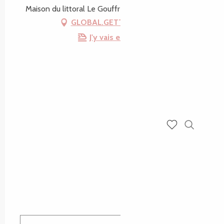
Maison du littoral Le Gouffre, 22820 Plougrescant
GLOBAL.GETTING_THERE
J'y vais en train !
Recherch
Voir les favoris