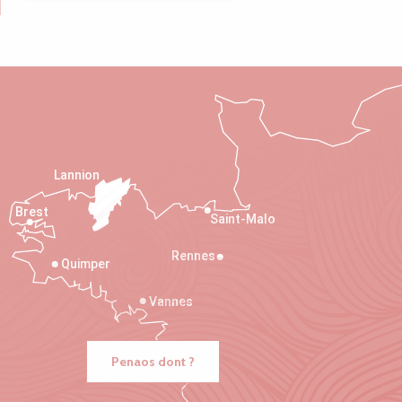
Lannion
Brest
Saint-Malo
Rennes
Quimper
Vannes
Penaos dont ?