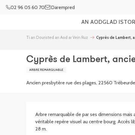
Aller
02 96 05 60 70
Darempred
au
contenu
AN AOD
GLAD ISTO
principal
Ti an Douristed an Aod ar Vein Ruz
Cyprès de Lambert, 
Cyprès de Lambert, anci
ARBRE REMARQUABLE
Ancien presbytère rue des plages, 22560 Trébeurd
SECTIONS.TOURISM
Arbre remarquable de par ses dimensions mais au
véritable repère visuel au centre bourg. Accès l
28 m.