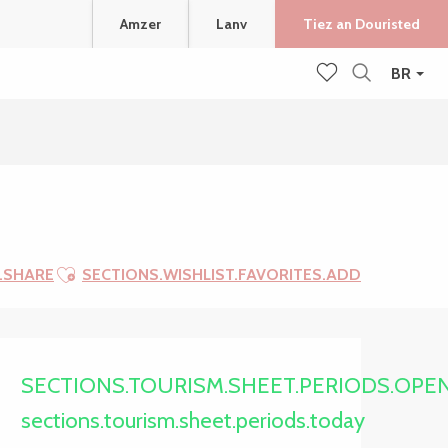
Amzer
Lanv
Tiez an Douristed
BR
Recherche
Voir les favoris
Ajouter aux favoris
.SHARE
SECTIONS.WISHLIST.FAVORITES.ADD
Ouverture et coordonnée
SECTIONS.TOURISM.SHEET.PERIODS.OPE
sections.tourism.sheet.periods.today