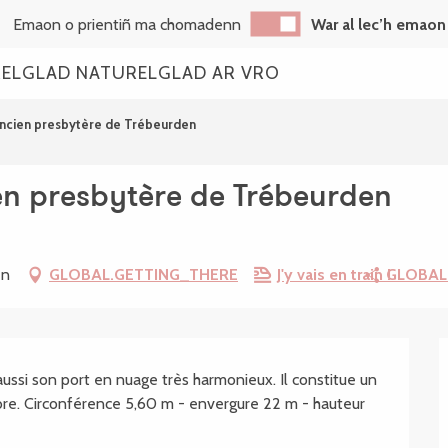
Emaon o prientiñ ma chomadenn
War al lec’h emaon
REL
GLAD NATUREL
GLAD AR VRO
ancien presbytère de Trébeurden
en presbytère de Trébeurden
en
GLOBAL.GETTING_THERE
J'y vais en train !
GLOBAL
.SHEET.DESCRIPTION
ssi son port en nuage très harmonieux. Il constitue un 
ibre. Circonférence 5,60 m - envergure 22 m - hauteur 