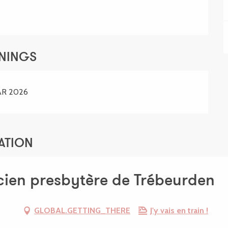
ENINGS
AR 2026
ATION
cien presbytère de Trébeurden
GLOBAL.GETTING_THERE
J'y vais en train !