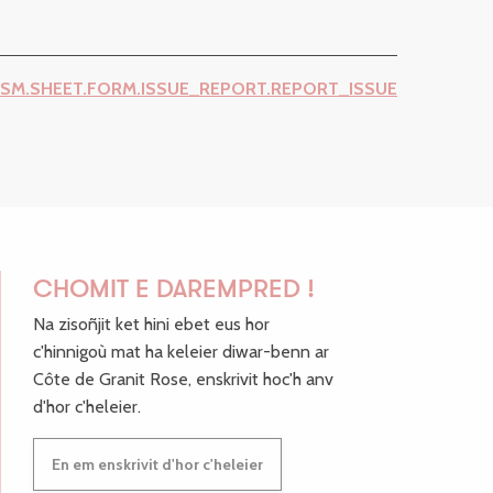
ISM.SHEET.FORM.ISSUE_REPORT.REPORT_ISSUE
CHOMIT E DAREMPRED !
Na zisoñjit ket hini ebet eus hor
c'hinnigoù mat ha keleier diwar-benn ar
Côte de Granit Rose, enskrivit hoc'h anv
d'hor c'heleier.
En em enskrivit d'hor c'heleier