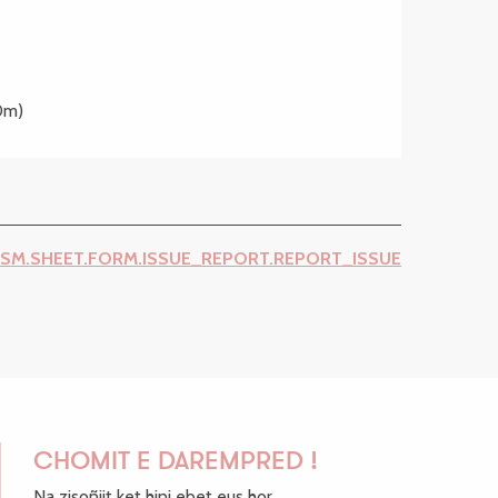
0m)
ISM.SHEET.FORM.ISSUE_REPORT.REPORT_ISSUE
CHOMIT E DAREMPRED !
Na zisoñjit ket hini ebet eus hor