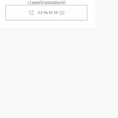
+ 1 autre(s) prestation(s)
02 96 92 39
▒▒