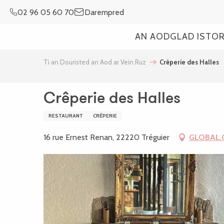
Aller
02 96 05 60 70
Darempred
au
contenu
AN AOD
GLAD ISTO
principal
Ti an Douristed an Aod ar Vein Ruz
Crêperie des Halles
Crêperie des Halles
RESTAURANT
CRÊPERIE
16 rue Ernest Renan, 22220 Tréguier
GLOBAL.