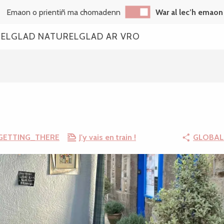
Emaon o prientiñ ma chomadenn
War al lec’h emaon
REL
GLAD NATUREL
GLAD AR VRO
GETTING_THERE
J'y vais en train !
GLOBAL