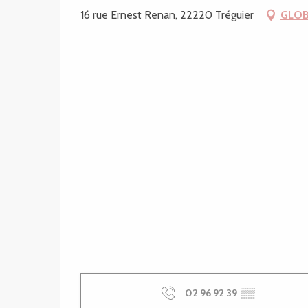
16 rue Ernest Renan, 22220 Tréguier
GLOB
02 96 92 39
▒▒