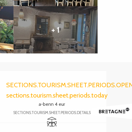
+ 1
Ouverture et coordonnée
SECTIONS.TOURISM.SHEET.PERIODS.OPE
sections.tourism.sheet.periods.today
a-benn 4 eur
SECTIONS.TOURISM.SHEET.PERIODS.DETAILS
Terrasse