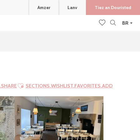
Amzer
Lanv
Tiez an Douristed
BR
Recherche
Voir les favoris
Ajouter aux favoris
.SHARE
SECTIONS.WISHLIST.FAVORITES.ADD