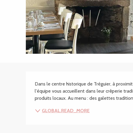
SECTIONS.TOURISM
Dans le centre historique de Tréguier, à proximi
l'équipe vous accueillent dans leur crêperie trad
produits locaux. Au menu : des galettes tradition
GLOBAL.READ_MORE