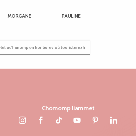
MORGANE
PAULINE
et ac'hanomp en hor burevioù touristerezh
Chomomp liammet