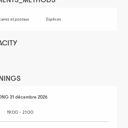
YMENTS_METHODS
aires et postaux
Espèces
ACITY
ENINGS
LONG
janvier 2026
31 décembre 2026
SECTIONS.TOURISM.SHEET.PERIODS.UNTIL
31 dé
19:00 - 21:00