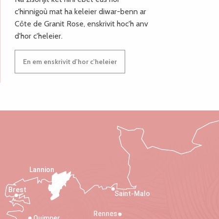
c'hinnigoù mat ha keleier diwar-benn ar
Côte de Granit Rose, enskrivit hoc'h anv
d'hor c'heleier.
En em enskrivit d'hor c'heleier
Lannion
Brest
Saint-Malo
Rennes
Quimper