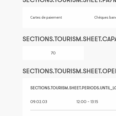
SECTIONS.TOURISM.SHEET.PA
Cartes de paiement
Chèques banc
SECTIONS.TOURISM.SHEET.CAP
70
SECTIONS.TOURISM.SHEET.OP
SECTIONS.TOURISM.SHEET.PERIODS.FROM
SECTIONS.TOURISM.SHEET.PERIODS.UNTIL_
5 
09.02.03
12:00 - 13:15