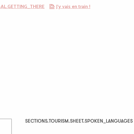
AL.GETTING_THERE
J'y vais en train !
SECTIONS.TOURISM.SHEET.SPOKEN_LANGUAGES
SECTIONS.TOURISM.SHEET.SPOKEN_LANGUAGES