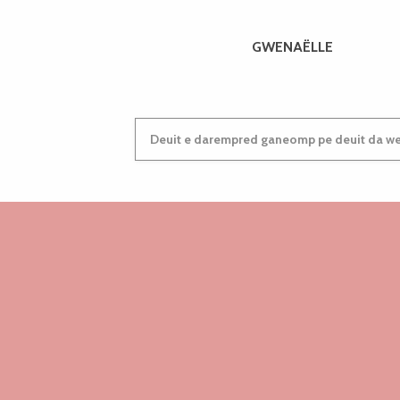
GWENAËLLE
Deuit e darempred ganeomp pe deuit da wel