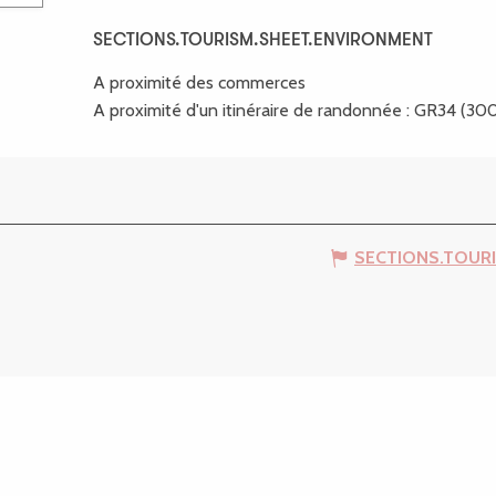
SECTIONS.TOURISM.SHEET.ENVIRONMENT
SECTIONS.TOURISM.SHEET.ENVIRONMENT
A proximité des commerces
A proximité d'un itinéraire de randonnée :
GR34
(30
SECTIONS.TOUR