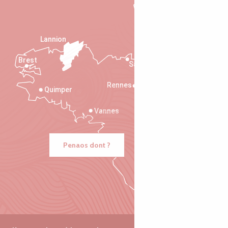
Lannion
Brest
Saint-Malo
Rennes
Quimper
Vannes
Penaos dont ?