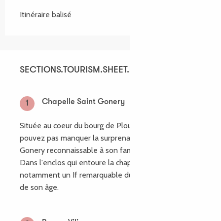
Itinéraire balisé
SECTIONS.TOURISM.SHEET.ITINERARY.POINTS_O
SECTIONS.TOURISM.SHEET.ITINERARY.POINTS_OF
Chapelle Saint Gonery
1
Située au coeur du bourg de Plougrescant, vous ne
pouvez pas manquer la surprenante chapelle Saint
Gonery reconnaissable à son fameux clocher penché.
Dans l'enclos qui entoure la chapelle, on trouve
notamment un If remarquable du fait de sa taille et
de son âge.