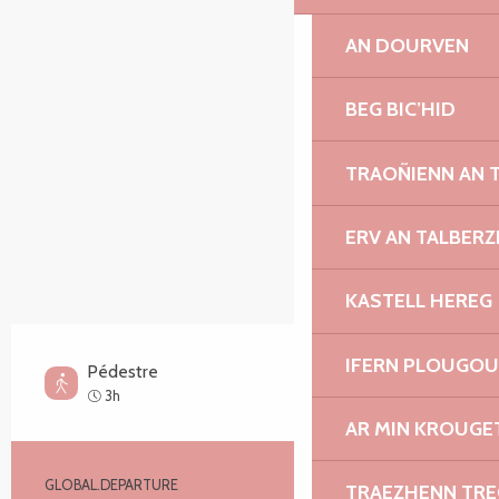
SECTIONS.TOURISM.SHEET.ITINERARY.POINTS_O
AN DOURVEN
BEG BIC’HID
TRAOÑIENN AN 
ERV AN TALBERZ
KASTELL HEREG
IFERN PLOUGO
Pédestre
Facile
3h
AR MIN KROUGET
Informations pratiques
GLOBAL.DEPARTURE
Plougrescant
TRAEZHENN TR