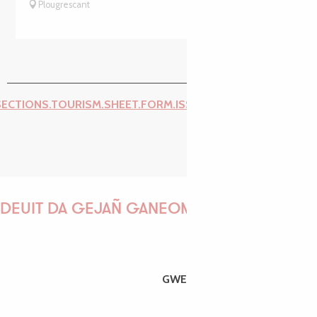
Plougrescant
SECTIONS.TOURISM.SHEET.FORM.ISSUE_REPORT.REPORT_I
DEUIT DA GEJAÑ GANEOMP !
GWENAËLLE