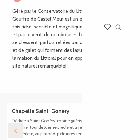
Géré par le Conservatoire du Littoral, le site du
Gouffre de Castel Meur est un espace naturel à la
fois riche, sensible et magnifique. Façonné par la mer
Recherch
et par le vent, de nombreuses formations rocheuses
Voir les favoris
se dressent, parfois reliées par des cordons de sable
et de galet qui forment des lagunes. Faîtes un tour à
la maison du Littoral pour en apprendre plus sur ce
site naturel remarquable!
Chapelle Saint-Gonéry
Dédiée à Saint Gonéry, moine guérisseur venu d’outre-
manche, tour du XIème siècle et une partie romane à l’ouest.
A l’intérieur, au plafond, peintures remarquables de style...