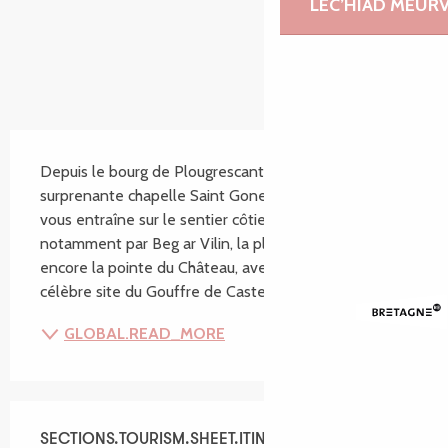
LEC’HIAD MEUR
SECTIONS.TOURISM.SHEET.DESCRIPTION
Depuis le bourg de Plougrescant, où trône la 
surprenante chapelle Saint Gonery, cet itinéraire 
vous entraîne sur le sentier côtier en passant 
notamment par Beg ar Vilin, la plage de Pors Hir où 
encore la pointe du Château, avec en point d'orgue le 
célèbre site du Gouffre de Castel Meur. Balisage...
GLOBAL.READ_MORE
SECTIONS.TOURISM.SHEET.ITINERARY.ROUTEMARKING