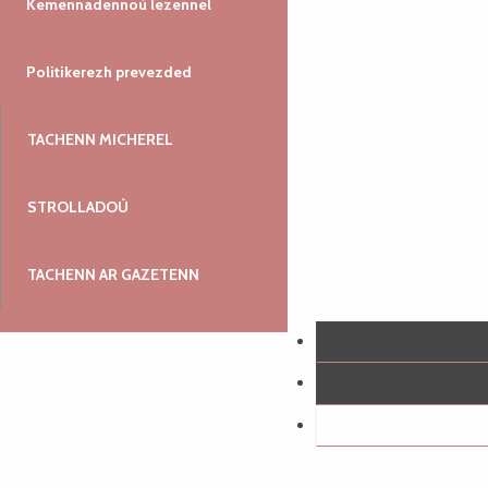
Kemennadennoù lezennel
Politikerezh prevezded
TACHENN MICHEREL
STROLLADOÙ
TACHENN AR GAZETENN