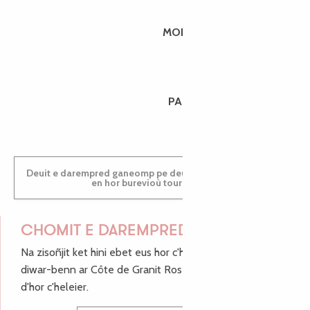
MORGANE
PAULINE
Deuit e darempred ganeomp pe deuit da welet ac'hanomp
en hor burevioù touristerezh
CHOMIT E DAREMPRED !
Na zisoñjit ket hini ebet eus hor c'hinnigoù mat ha keleier
diwar-benn ar Côte de Granit Rose, enskrivit hoc'h anv
d'hor c'heleier.