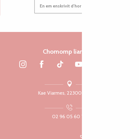
En em enskrivit d'hor c'heleier
Chomomp liammet
Kae Viarmes, 22300 Lannuon
02 96 05 60 70