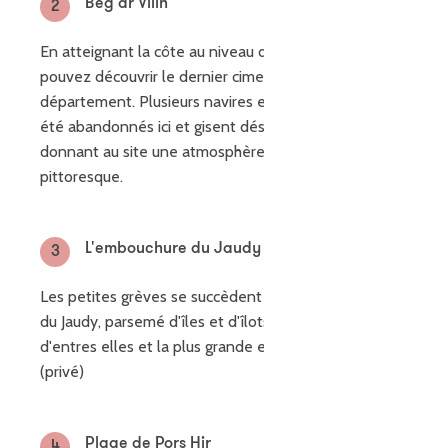
Beg ar Vilin
2
En atteignant la côte au niveau de Beg ar Vilin, vous
pouvez découvrir le dernier cimetière à bateaux du
département. Plusieurs navires en bois ancien ont
été abandonnés ici et gisent désormais sur la vase
donnant au site une atmosphère nostalgique et
pittoresque.
L'embouchure du Jaudy
3
Les petites grèves se succèdent face à l'embouchure
du Jaudy, parsemé d'îles et d'îlots. la première
d'entres elles et la plus grande est l'île Loaven
(privé)
Plage de Pors Hir
4