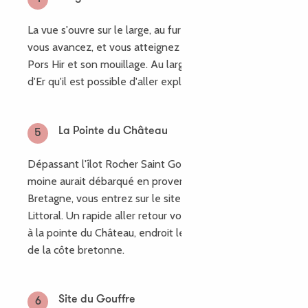
La vue s'ouvre sur le large, au fur et à mesure que
vous avancez, et vous atteignez la petite plage de
Pors Hir et son mouillage. Au large on aperçois l'île
d'Er qu'il est possible d'aller explorer en kayak.
La Pointe du Château
5
Dépassant l'îlot Rocher Saint Gonery, endroit où le
moine aurait débarqué en provenance de Grande
Bretagne, vous entrez sur le site du Conservatoire du
Littoral. Un rapide aller retour vous permet d’accéder
à la pointe du Château, endroit le plus septentrional
de la côte bretonne.
Site du Gouffre
6