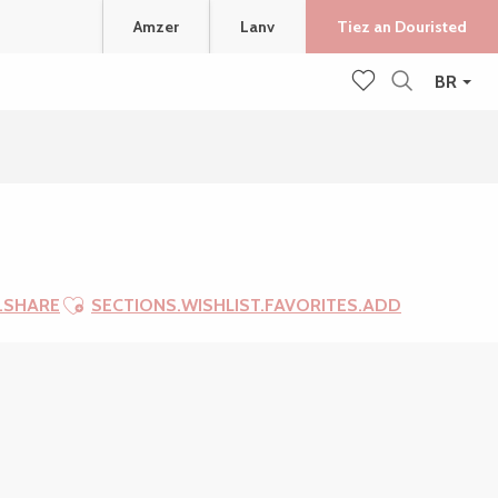
Amzer
Lanv
Tiez an Douristed
BR
Recherche
Voir les favoris
Ajouter aux favoris
.SHARE
SECTIONS.WISHLIST.FAVORITES.ADD