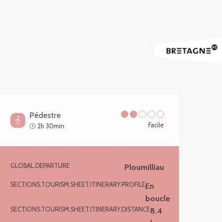
Pédestre
Facile
2h 30min
GLOBAL.DEPARTURE
Ploumilliau
Informations pratiques
SECTIONS.TOURISM.SHEET.ITINERARY.PROFILE
En
boucle
SECTIONS.TOURISM.SHEET.ITINERARY.DISTANCE
8.4