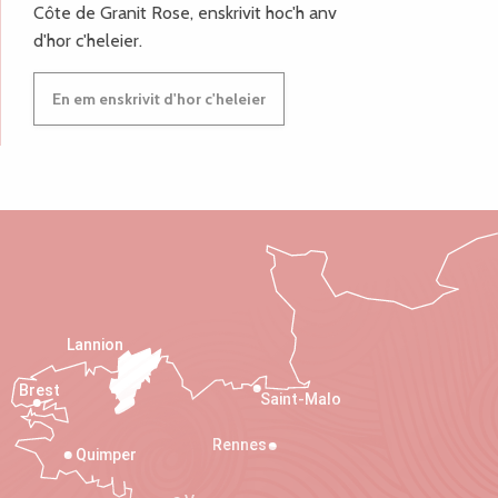
Côte de Granit Rose, enskrivit hoc'h anv
d'hor c'heleier.
En em enskrivit d'hor c'heleier
Lannion
Brest
Saint-Malo
Rennes
Quimper