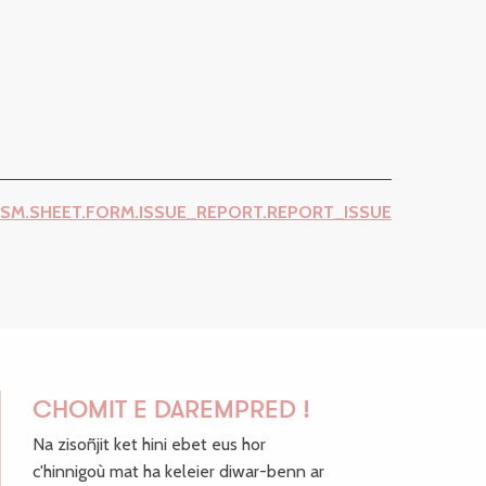
ISM.SHEET.FORM.ISSUE_REPORT.REPORT_ISSUE
CHOMIT E DAREMPRED !
Na zisoñjit ket hini ebet eus hor
c'hinnigoù mat ha keleier diwar-benn ar