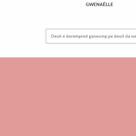
GWENAËLLE
Deuit e darempred ganeomp pe deuit da wel