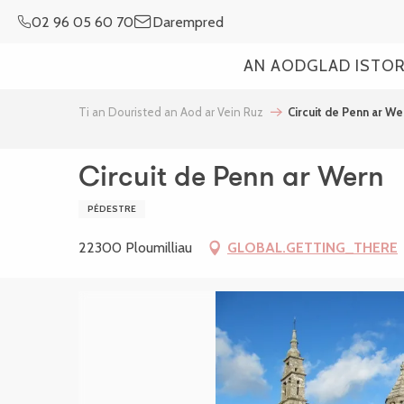
Aller
02 96 05 60 70
Darempred
au
contenu
AN AOD
GLAD ISTO
principal
Ti an Douristed an Aod ar Vein Ruz
Circuit de Penn ar We
Circuit de Penn ar Wern
PÉDESTRE
22300 Ploumilliau
GLOBAL.GETTING_THERE