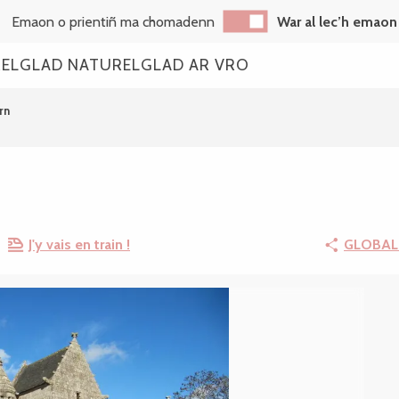
Emaon o prientiñ ma chomadenn
War al lec’h emaon
REL
GLAD NATUREL
GLAD AR VRO
rn
J'y vais en train !
GLOBAL