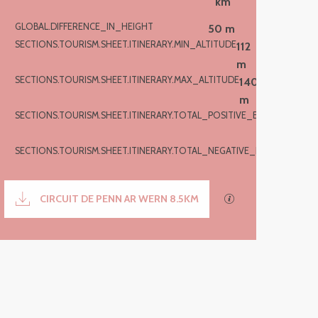
km
GLOBAL.DIFFERENCE_IN_HEIGHT
50 m
SECTIONS.TOURISM.SHEET.ITINERARY.MIN_ALTITUDE
112
m
SECTIONS.TOURISM.SHEET.ITINERARY.MAX_ALTITUDE
140
m
SECTIONS.TOURISM.SHEET.ITINERARY.TOTAL_POSITIVE_ELEVATION
51
m
SECTIONS.TOURISM.SHEET.ITINERARY.TOTAL_NEGATIVE_ELEVATION
-51
m
Documentation
CIRCUIT DE PENN AR WERN 8.5KM
SECTIONS.TOURIS
50 m de GLOBAL.DIFFERENCE_I
Dénivelé