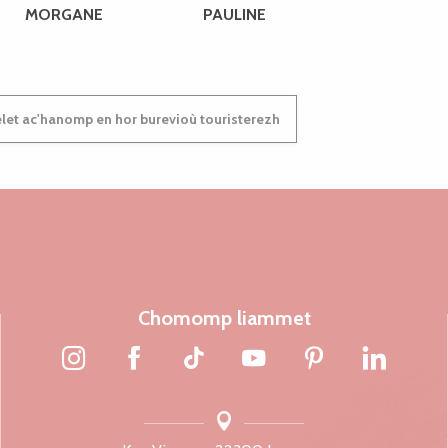
MORGANE
PAULINE
et ac'hanomp en hor burevioù touristerezh
Chomomp liammet