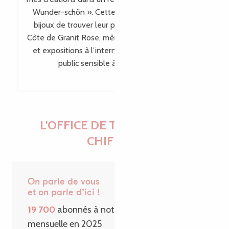
Wunder-schön ». Cette visibilité permet à mes
bijoux de trouver leur place bien au-delà de la
Côte de Granit Rose, même en dehors des salons
et expositions à l’international, en touchant un
public sensible à leur singularité.
L'OFFICE DE TOURISME EN
CHIFFRES
On parle de vous
et on parle d’ici !
19 700
abonnés à notre Newsletter
mensuelle en 2025