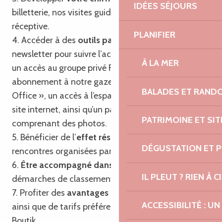
IDÉES SÉJOURS
billetterie, nos visites guidées et notre agence
réceptive.
PLANIFIER
4. Accéder à des
outils partagés
tels que notre
newsletter pour suivre l’actualité touristique locale,
À LA MER
un accès au groupe privé Facebook, un
abonnement à notre gazette « Trégor Post
BALADES ET RAND
Office », un accès à l’espace professionnel de notre
site internet, ainsi qu’un pack communication
PATRIMOINE ET SI
comprenant des photos.
5. Bénéficier de l’
effet réseau
en participant aux
DÉGUSTATION ET 
rencontres organisées par l’Office de Tourisme.
6.
Être accompagné dans vos projets
et
IL PLEUT ? RIEN À CI
démarches de classement et de labellisation.
7. Profiter des
avantages du passeport privilège
ACCESSIBILITÉ : 
ainsi que de tarifs préférentiels sur nos produits
Boutik.