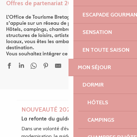
Offres de partenariat 2026
Ajouter aux favor
ESCAPADE GOURMA
L’Office de Tourisme Bretagne Côte de Granit Rose
s’appuie sur un réseau de plus de 570 partenaires.
Hôtels, campings, chambres d’hôtes, restaurants,
SENSATION
structures de loisirs, artistes, ou encore producteurs
locaux, vous êtes les ambassadeurs de la
destination.
EN TOUTE SAISON
Vous souhaitez intégrer ce réseau ? Rejoignez-nous !
MON SÉJOUR
DORMIR
HÔTELS
NOUVEAUTÉ 2026
La refonte du guide des loisirs
CAMPINGS
Dans une volonté d’évolution et de
modernisation, le guide des Loisirs fait peau