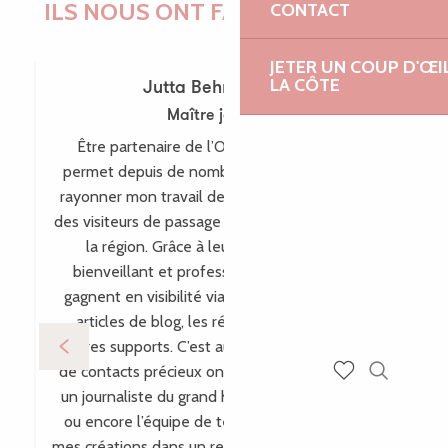
ILS NOUS ONT FAIT CONFIANCE !
CONTACT
JETER UN COUP D'ŒI
LA CÔTE
Jutta Behr-Schaeidt
Maître joaillière
Être partenaire de l’Office de Tourisme me
permet depuis de nombreuses années de faire
rayonner mon travail de maître-joaillière auprès
des visiteurs de passage comme des habitants de
la région. Grâce à leur accompagnement
bienveillant et professionnel, mes créations
gagnent en visibilité via leur site internet, leurs
articles de blog, les réseaux sociaux et bien
d’autres supports. C’est aussi par ce biais que plein
de contacts précieux ont vu le jour, comme avec
Recherch
un journaliste du grand hebdomadaire allemand
Voir les favoris
ou encore l’équipe de télévision WDR, incluant
mes créations dans un reportage pour l’émission «