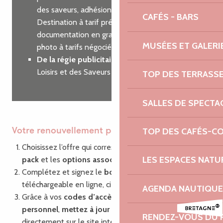
des saveurs, adhésion à Côtes d’Armor
CAFÉS - BARS
Destination à tarif préférentiel, commande de
documentation en grande quantité, shooting
MUSÉES ET GALERI
photo à tarifs négociés…
De la régie publicitaire
sur nos guides des
Loisirs et des Saveurs
TOP DES TERRASS
SALLES DE SPECTA
TOP DES CAFÉS-C
Votre renouvellement pas à pas
Choisissez l’offre qui correspond à vos besoins : le
LES ESPACES NATU
pack
et les
options associées
Complétez et signez le
bon de commande
,
téléchargeable en ligne, ci-dessous.
AGENDA NAUTIQUE
Grâce à vos
codes d’accès
à votre compte
personnel
,
mettez à jour vos informations
RENDEZ-VOUS DU 
directement sur le site internet via la plate-forme de