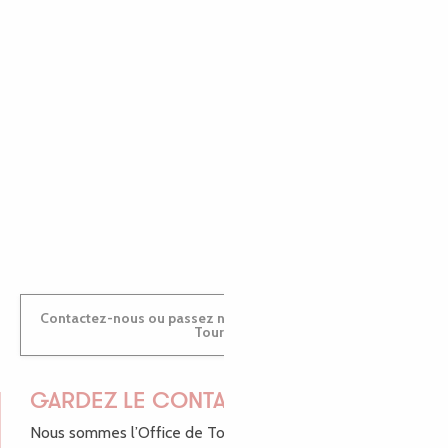
EMILIE
MARINE
ANTOINE
Contactez-nous ou passez nous voir dans nos Offices de
Tourisme
GARDEZ LE CONTACT !
Nous sommes l’Office de Tourisme Bretagne - Côte de