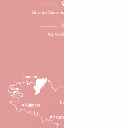
Quai de Viarmes, 22300 Lannion
02 96 05 60 70
Lannion
Brest
Saint-Malo
Rennes
Quimper
Vannes