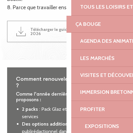
TOUS LES LOISIRS 
8. Parce que travailler ensemble est une évidence !
ÇA BOUGE
Télécharger le guide du partenariat
4MB
2026
AGENDA DES ANIMAT
LES MARCHÉS
VISITES ET DÉCOUV
Comment renouveler votre partenariat
?
IMMERSION BRETON
Comme l’année dernière, nous vous
proposons :
PROFITER
2 packs
: Pack Glaz et Pack Roz, incluant des
services
Des options additionnelles
: encart
EXPOSITIONS
publirédactionnel dans le guide des loisirs ou