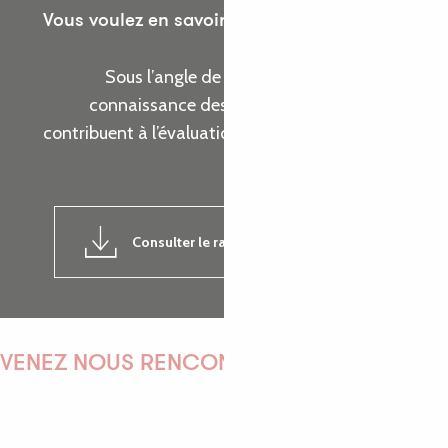
Vous voulez en savoir plus sur les actions de
l’Office de Tourisme ?
Sous l’angle de cinq thématiques, prenez
connaissance des indicateurs d’activité qui
contribuent à l’évaluation de la réalisation de nos
objectifs.
Consulter le rapport d'activité 2024
7MB
VENEZ NOUS RENCONTRER !