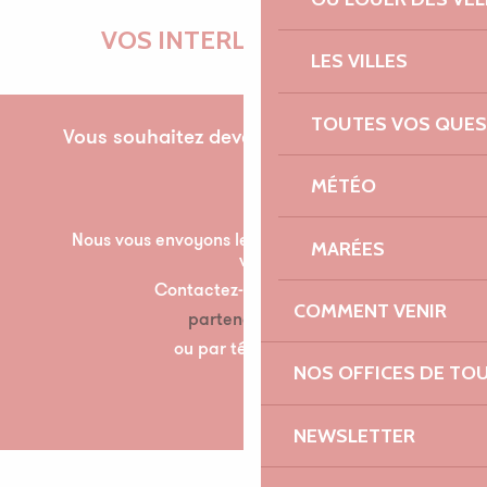
VOS INTERLOCUTRICES
LES VILLES
TOUTES VOS QUES
Vous souhaitez devenir partenaire pour la
première fois ?
MÉTÉO
Nous vous envoyons les documents nécessaire à
MARÉES
votre partenariat par mail.
Contactez-nous à l’adresse suivante :
COMMENT VENIR
partenariats@lannion-tregor.com
ou par téléphone au 07 86 04 60 30
NOS OFFICES DE TO
NEWSLETTER