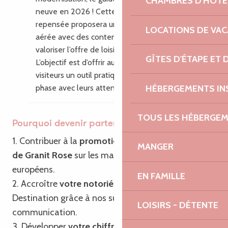
CHAMBRES D'HÔTE
neuve en 2026 ! Cette nouvelle édition
repensée proposera une mise en page plus
LOCATIONS DE VA
aérée avec des contenus enrichis pour
valoriser l’offre de loisirs du territoire.
GÎTES D'ÉTAPE ET
L’objectif est d’offrir aux habitants et aux
visiteurs un outil pratique, inspirant, en
HÉBERGEMENTS IN
phase avec leurs attentes.
TOUS LES HÉBERGE
Pourquoi devenir partenaire ?
1. Contribuer à la
promotion de Bretagne – Côte
MANGER
de Granit Rose
sur les marchés français et
européens.
EN FAMILLE
2. Accroître
votre notoriété
ainsi que celle de la
Destination grâce à nos supports de
LOISIRS - DÉTENTE
communication.
3. Développer
votre chiffre d’affaires
grâce à notre