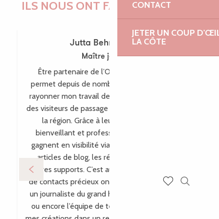
ILS NOUS ONT FAIT CONFIANCE !
CONTACT
JETER UN COUP D'ŒI
LA CÔTE
Jutta Behr-Schaeidt
Maître joaillière
Être partenaire de l’Office de Tourisme me
permet depuis de nombreuses années de faire
rayonner mon travail de maître-joaillière auprès
des visiteurs de passage comme des habitants de
la région. Grâce à leur accompagnement
bienveillant et professionnel, mes créations
gagnent en visibilité via leur site internet, leurs
articles de blog, les réseaux sociaux et bien
d’autres supports. C’est aussi par ce biais que plein
de contacts précieux ont vu le jour, comme avec
Recherch
un journaliste du grand hebdomadaire allemand
Voir les favoris
ou encore l’équipe de télévision WDR, incluant
mes créations dans un reportage pour l’émission «