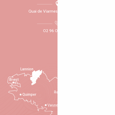
Quai de Viarmes, 22300 Lannion
02 96 05 60 70
Lannion
Brest
Saint-Malo
Rennes
Quimper
Vannes