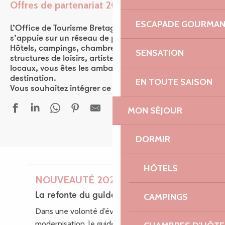
Offres de partenariat 2026
Ajouter aux favor
ESCAPADE GOURMA
L’Office de Tourisme Bretagne Côte de Granit Rose
s’appuie sur un réseau de plus de 570 partenaires.
Hôtels, campings, chambres d’hôtes, restaurants,
SENSATION
structures de loisirs, artistes, ou encore producteurs
locaux, vous êtes les ambassadeurs de la
destination.
EN TOUTE SAISON
Vous souhaitez intégrer ce réseau ? Rejoignez-nous !
MON SÉJOUR
DORMIR
HÔTELS
NOUVEAUTÉ 2026
La refonte du guide des loisirs
CAMPINGS
Dans une volonté d’évolution et de
modernisation, le guide des Loisirs fait peau