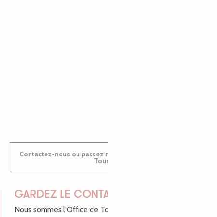
EMILIE
MARINE
ANTOINE
Contactez-nous ou passez nous voir dans nos Offices de
Tourisme
GARDEZ LE CONTACT !
Nous sommes l’Office de Tourisme Bretagne - Côte de