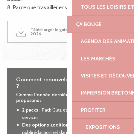
TOUS LES LOISIRS 
8. Parce que travailler ensemble est une évidence !
ÇA BOUGE
Télécharger le guide du partenariat
4MB
2026
AGENDA DES ANIMAT
LES MARCHÉS
VISITES ET DÉCOUV
Comment renouveler votre partenariat
?
IMMERSION BRETON
Comme l’année dernière, nous vous
proposons :
PROFITER
2 packs
: Pack Glaz et Pack Roz, incluant des
services
Des options additionnelles
: encart
EXPOSITIONS
publirédactionnel dans le guide des loisirs ou