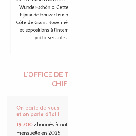
Wunder-schön ». Cette visibilité permet à mes
bijoux de trouver leur place bien au-delà de la
Côte de Granit Rose, même en dehors des salons
et expositions à l’international, en touchant un
public sensible à leur singularité.
L'OFFICE DE TOURISME EN
CHIFFRES
On parle de vous
et on parle d’ici !
19 700
abonnés à notre Newsletter
mensuelle en 2025