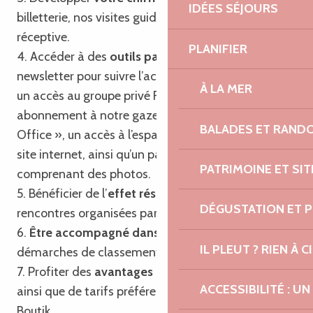
IDÉES SÉJOURS
billetterie, nos visites guidées et notre agence
réceptive.
PLANIFIER
4. Accéder à des
outils partagés
tels que notre
newsletter pour suivre l’actualité touristique locale,
À LA MER
un accès au groupe privé Facebook, un
abonnement à notre gazette « Trégor Post
BALADES ET RAND
Office », un accès à l’espace professionnel de notre
site internet, ainsi qu’un pack communication
PATRIMOINE ET SI
comprenant des photos.
5. Bénéficier de l’
effet réseau
en participant aux
DÉGUSTATION ET 
rencontres organisées par l’Office de Tourisme.
6.
Être accompagné dans vos projets
et
IL PLEUT ? RIEN À CI
démarches de classement et de labellisation.
7. Profiter des
avantages du passeport privilège
ACCESSIBILITÉ : 
ainsi que de tarifs préférentiels sur nos produits
Boutik.