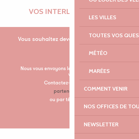
VOS INTERLOCUTRICES
LES VILLES
TOUTES VOS QUES
Vous souhaitez devenir partenaire pour la
première fois ?
MÉTÉO
Nous vous envoyons les documents nécessaire à
MARÉES
votre partenariat par mail.
Contactez-nous à l’adresse suivante :
COMMENT VENIR
partenariats@lannion-tregor.com
ou par téléphone au 07 86 04 60 30
NOS OFFICES DE TO
NEWSLETTER