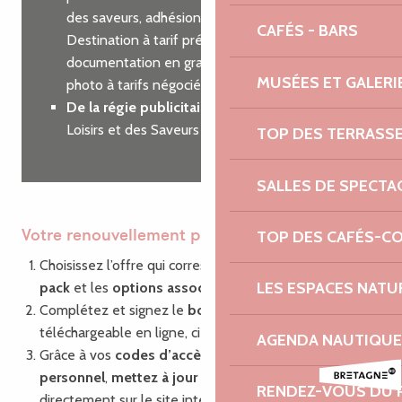
des saveurs, adhésion à Côtes d’Armor
CAFÉS - BARS
Destination à tarif préférentiel, commande de
documentation en grande quantité, shooting
MUSÉES ET GALERI
photo à tarifs négociés…
De la régie publicitaire
sur nos guides des
Loisirs et des Saveurs
TOP DES TERRASS
SALLES DE SPECTA
TOP DES CAFÉS-C
Votre renouvellement pas à pas
Choisissez l’offre qui correspond à vos besoins : le
LES ESPACES NATU
pack
et les
options associées
Complétez et signez le
bon de commande
,
téléchargeable en ligne, ci-dessous.
AGENDA NAUTIQUE
Grâce à vos
codes d’accès
à votre compte
personnel
,
mettez à jour vos informations
RENDEZ-VOUS DU 
directement sur le site internet via la plate-forme de