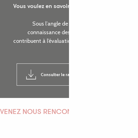
Vous voulez en savoir plus sur les actions de
l’Office de Tourisme ?
Sous l’angle de cinq thématiques, prenez
connaissance des indicateurs d’activité qui
contribuent à l’évaluation de la réalisation de nos
objectifs.
Consulter le rapport d'activité 2024
7MB
VENEZ NOUS RENCONTRER !