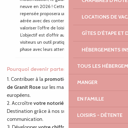
CHAMBRES D'HÔTE
neuve en 2026 ! Cette nouvelle édition
repensée proposera une mise en page plus
LOCATIONS DE VA
aérée avec des contenus enrichis pour
valoriser l’offre de loisirs du territoire.
GÎTES D'ÉTAPE ET
L’objectif est d’offrir aux habitants et aux
visiteurs un outil pratique, inspirant, en
HÉBERGEMENTS IN
phase avec leurs attentes.
TOUS LES HÉBERGE
Pourquoi devenir partenaire ?
1. Contribuer à la
promotion de Bretagne – Côte
MANGER
de Granit Rose
sur les marchés français et
européens.
EN FAMILLE
2. Accroître
votre notoriété
ainsi que celle de la
Destination grâce à nos supports de
LOISIRS - DÉTENTE
communication.
3. Développer
votre chiffre d’affaires
grâce à notre