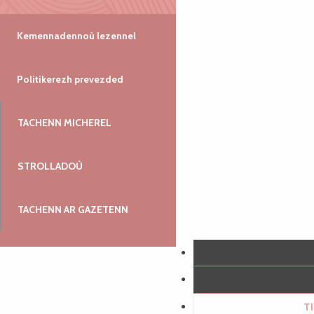
Kemennadennoù lezennel
Politikerezh prevezded
TACHENN MICHEREL
STROLLADOÙ
TACHENN AR GAZETENN