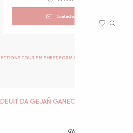
Contactez-nous
Recherch
Voir les favoris
SECTIONS.TOURISM.SHEET.FORM.ISSUE_REPORT.REPORT_I
DEUIT DA GEJAÑ GANEOMP !
GWENAËLLE