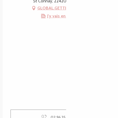
St Connay, 22420 Lanvellec
GLOBAL.GETTING_THERE
J'y vais en train !
02 96 35 18
▒▒