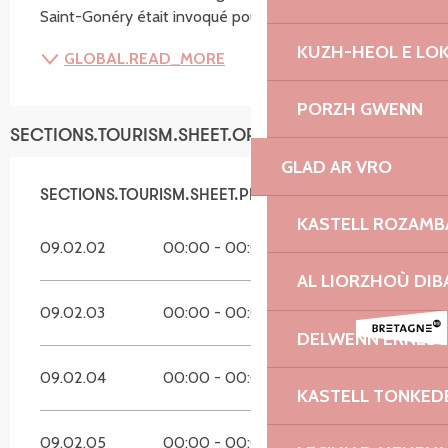
Saint-Gonéry était invoqué pour la guérison...
KUZH-HEOL E LO
GLOBAL.READ_MORE
PORZH GWENN
SECTIONS.TOURISM.SHEET.OPENINGS
GLAD AR VRO
SECTIONS.TOURISM.SHEET.PERIODS.ALL_YEAR
SECTIONS.TOURISM.SHEET.PERIODS.ALL_YEAR
KASTELL ROZAM
09.02.02
00:00 - 00:00
AL LIORZHOÙ DIB
09.02.03
00:00 - 00:00
DELWENN ERNEST
09.02.04
00:00 - 00:00
KASTELL TONKED
09.02.05
00:00 - 00:00