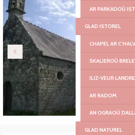
AR PARKADOÙ IS
GLAD ISTOREL
CHAPEL AR C’HAL
SKALIEROÙ BREL
ILIZ-VEUR LANDR
AR RADOM
AN OGRAOÙ DAL
GLAD NATUREL