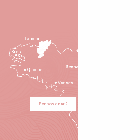
Lannion
Brest
Saint-Malo
Rennes
Quimper
Vannes
Penaos dont ?