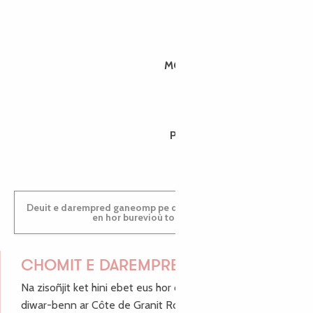
MORGANE
PAULINE
Deuit e darempred ganeomp pe deuit da welet ac'hanomp
en hor burevioù touristerezh
CHOMIT E DAREMPRED !
Na zisoñjit ket hini ebet eus hor c'hinnigoù mat ha keleier
diwar-benn ar Côte de Granit Rose, enskrivit hoc'h anv