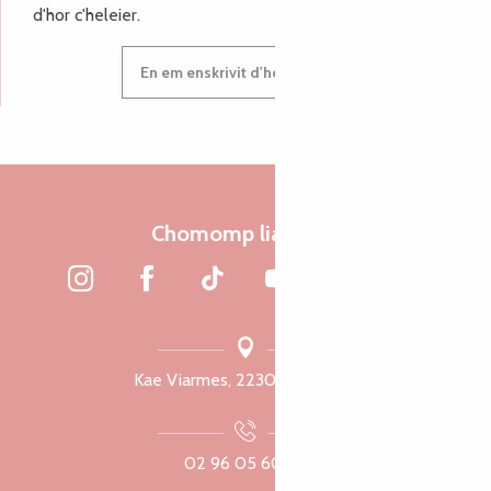
d'hor c'heleier.
En em enskrivit d'hor c'heleier
Chomomp liammet
Kae Viarmes, 22300 Lannuon
02 96 05 60 70