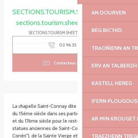
Ouverture et coordonnées
SECTIONS.TOURISM.SHEET.PERIODS.O
AN DOURVEN
sections.tourism.sheet.periods.today
BEG BIC’HID
SECTIONS.TOURISM.SHEET.PERIODS.DETAILS
02 96 35 18
▒▒
TRAOÑIENN AN T
Contacteur par email
ERV AN TALBERZH
KASTELL HEREG
SECTIONS.TOURISM.SHEET.DESCRIPTION
IFERN PLOUGOUS
La chapelle Saint-Connay dite "Saint-Gonéry" date 
du 15ème siècle dans ses parties les plus anciennes 
AR MIN KROUGET 
et du 17ème siècle pour le reste. Elle conserve des 
statues anciennes de Saint-Connay (écrit "saint 
Conéri"), de la Sainte Vierge et de Saint-Sébastien. 
TRAEZHENN TRE