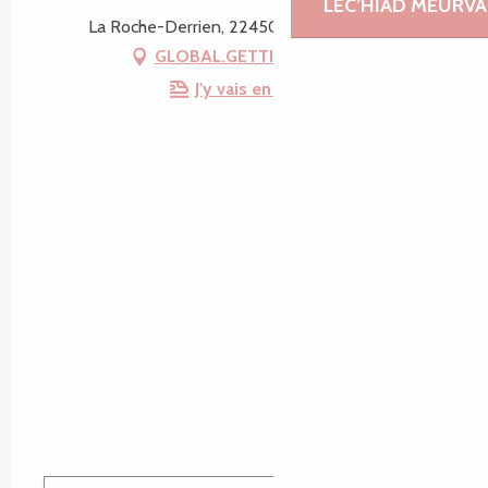
LEC’HIAD MEURVA
La Roche-Derrien, 22450 La Roche-Jaudy
GLOBAL.GETTING_THERE
J'y vais en train !