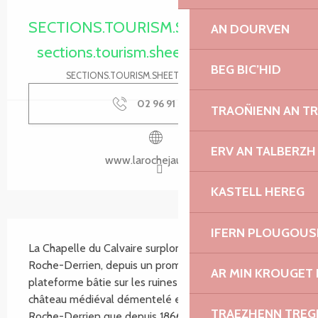
Ouverture et coordonnées
SECTIONS.TOURISM.SHEET.PERIODS.O
AN DOURVEN
sections.tourism.sheet.periods.today
BEG BIC’HID
SECTIONS.TOURISM.SHEET.PERIODS.DETAILS
02 96 91 36
▒▒
TRAOÑIENN AN T
ERV AN TALBERZH
www.larochejaudy.bzh
KASTELL HEREG
SECTIONS.TOURISM.SHEET.DESCRIPTION
IFERN PLOUGOUS
La Chapelle du Calvaire surplombe le bourg de la 
Roche-Derrien, depuis un promontoire, une 
AR MIN KROUGET 
plateforme bâtie sur les ruines du donjon d’un ancien 
château médiéval démentelé en 1420. Elle n’est à la 
TRAEZHENN TRE
Roche-Derrien que depuis 1866, ayant été déplacée 