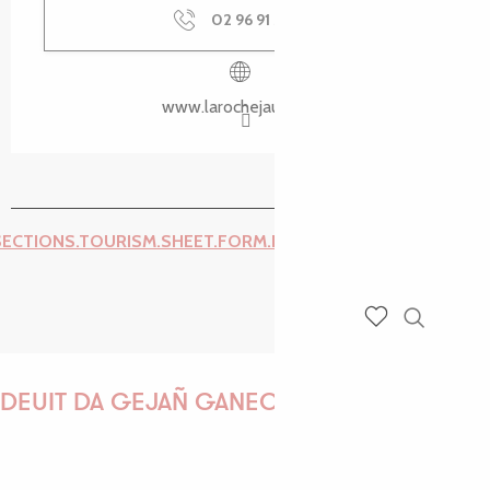
02 96 91 36
▒▒
www.larochejaudy.bzh
SECTIONS.TOURISM.SHEET.FORM.ISSUE_REPORT.REPORT_I
Recherch
Voir les favoris
DEUIT DA GEJAÑ GANEOMP !