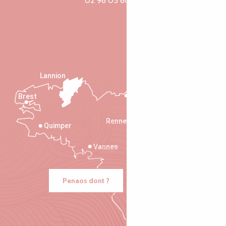
02 96 05 60 70
Lannion
Brest
Saint-Malo
Rennes
Quimper
Vannes
Penaos dont ?