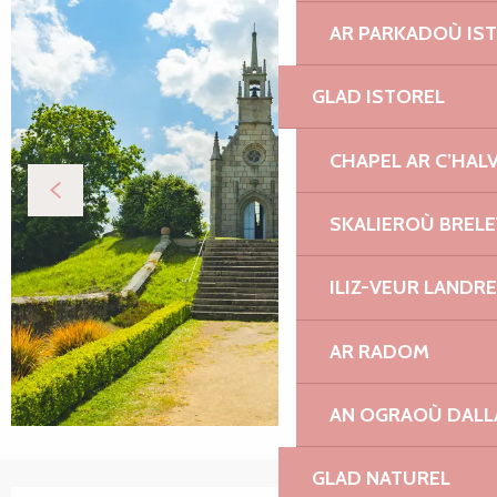
AR PARKADOÙ IS
GLAD ISTOREL
CHAPEL AR C’HAL
SKALIEROÙ BREL
ILIZ-VEUR LANDR
AR RADOM
AN OGRAOÙ DAL
GLAD NATUREL