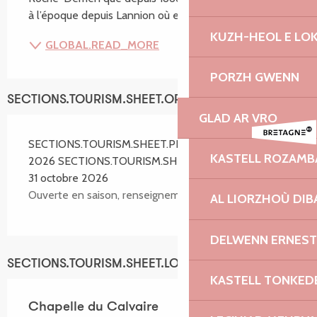
à l’époque depuis Lannion où elle était auparavant...
KUZH-HEOL E LO
GLOBAL.READ_MORE
PORZH GWENN
SECTIONS.TOURISM.SHEET.OPENINGS
GLAD AR VRO
SECTIONS.TOURISM.SHEET.PERIODS.FROM 1 avril
KASTELL ROZAM
2026 SECTIONS.TOURISM.SHEET.PERIODS.UNTIL
31 octobre 2026
Ouverte en saison, renseignements en mairie.
AL LIORZHOÙ DIB
DELWENN ERNEST
SECTIONS.TOURISM.SHEET.LOCATION
KASTELL TONKED
Chapelle du Calvaire