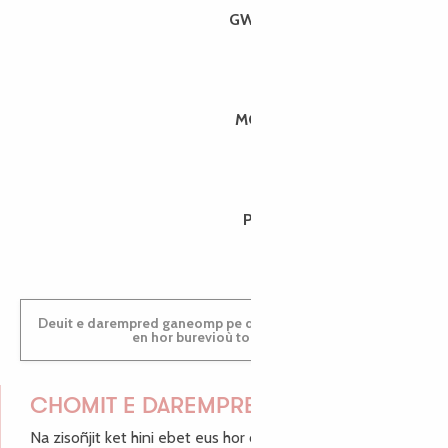
GWENAËLLE
MORGANE
PAULINE
Deuit e darempred ganeomp pe deuit da welet ac'hanomp
en hor burevioù touristerezh
CHOMIT E DAREMPRED !
Na zisoñjit ket hini ebet eus hor c'hinnigoù mat ha keleier