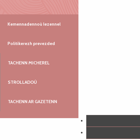
Kemennadennoù lezennel
Politikerezh prevezded
TACHENN MICHEREL
STROLLADOÙ
TACHENN AR GAZETENN