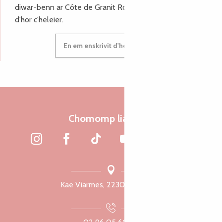
diwar-benn ar Côte de Granit Rose, enskrivit hoc'h anv
d'hor c'heleier.
En em enskrivit d'hor c'heleier
Chomomp liammet
Kae Viarmes, 22300 Lannuon