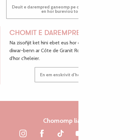
Deuit e darempred ganeomp pe deuit da welet ac'hanomp
en hor burevioù touristerezh
CHOMIT E DAREMPRED !
Na zisoñjit ket hini ebet eus hor c'hinnigoù mat ha keleier
diwar-benn ar Côte de Granit Rose, enskrivit hoc'h anv
d'hor c'heleier.
En em enskrivit d'hor c'heleier
Chomomp liammet