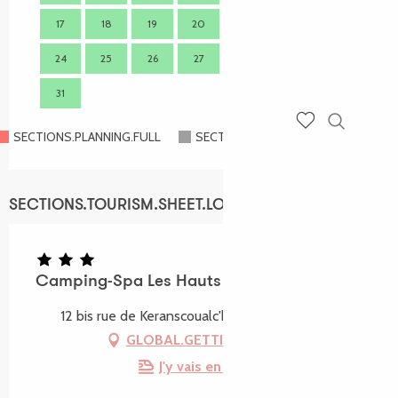
17
18
19
20
21
22
23
21
24
25
26
27
28
29
30
28
31
SECTIONS.PLANNING.FULL
SECTIONS.PLANNING.CLOSED
Recherch
Voir les favoris
SECTIONS.TOURISM.SHEET.LOCATION
Camping-Spa Les Hauts de Port-Blanc
12 bis rue de Keranscoualc'h, 22710 Penvénan
GLOBAL.GETTING_THERE
J'y vais en train !