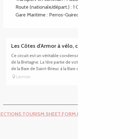
Route (nationale/départ.) : 1 GLOBAL.AT 1km
Gare Maritime : Perros-Guirec GLOBAL.AT 17km
Les Côtes d'Armor à vélo, côté Ouest
Ce circuit est un véritable condensé des différentes facettes
de la Bretagne. La 1ère partie de votre périple vous mènera
de la Baie de Saint-Brieuc à la Baie de Morlaix, en...
Lannion
SECTIONS.TOURISM.SHEET.FORM.ISSUE_REPORT.REPORT_I