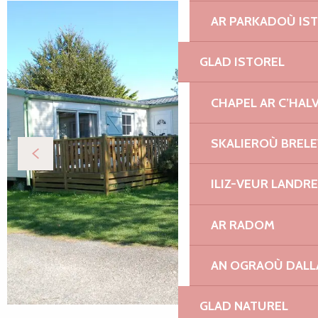
AR PARKADOÙ IS
GLAD ISTOREL
CHAPEL AR C’HAL
SKALIEROÙ BREL
ILIZ-VEUR LANDR
AR RADOM
AN OGRAOÙ DAL
GLAD NATUREL