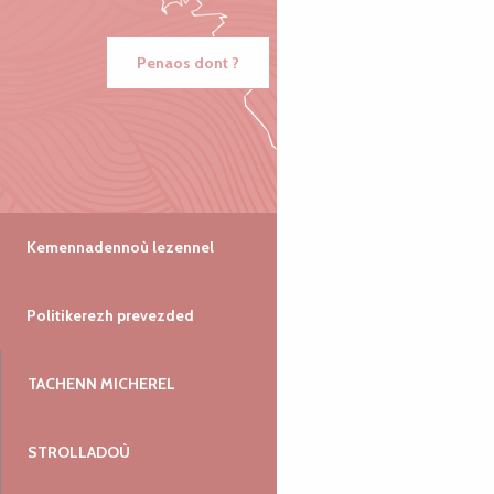
Penaos dont ?
Kemennadennoù lezennel
Politikerezh prevezded
TACHENN MICHEREL
STROLLADOÙ