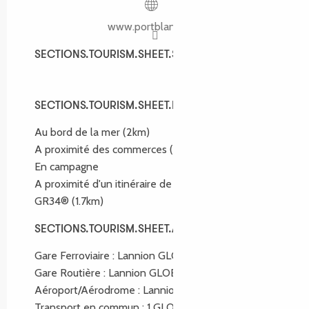
www.portblanc.com
SECTIONS.TOURISM.SHEET.SPOKEN_LANGUAGES
SECTIONS.TOURISM.SHEET.SPOKEN_LANGUAGES
SECTIONS.TOURISM.SHEET.ENVIRONMENT
SECTIONS.TOURISM.SHEET.ENVIRONMENT
Au bord de la mer
(2km)
A proximité des commerces
(800m)
En campagne
A proximité d'un itinéraire de randonnée :
GR34®
(1.7km)
SECTIONS.TOURISM.SHEET.ACCESS
SECTIONS.TOURISM.SHEET.ACCESS
Gare Ferroviaire : Lannion GLOBAL.AT 20km
Gare Routière : Lannion GLOBAL.AT 20km
Aéroport/Aérodrome : Lannion GLOBAL.AT 20km
Transport en commun : 1 GLOBAL.AT 1km