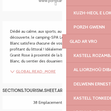
www.portblanc.com
KUZH-HEOL E LO
SECTIONS.TOURISM.SHEET.DESCRIPTION
PORZH GWENN
Dédié au calme, aux sports, au bien-être et à la 
découverte, le camping-SPA Les Hauts de Port-
GLAD AR VRO
Blanc satisfera chacune de vos envies tout en 
profitant du littoral ! Idéalement situé sur la Côte de 
KASTELL ROZAM
Granit Rose à proximité de la base nautique de Port-
Blanc, du sentier des douaniers, de la réserve...
AL LIORZHOÙ DIB
GLOBAL.READ_MORE
DELWENN ERNEST
SECTIONS.TOURISM.SHEET.ARRANGEMENT
KASTELL TONKED
38 Emplacement(s) locatif