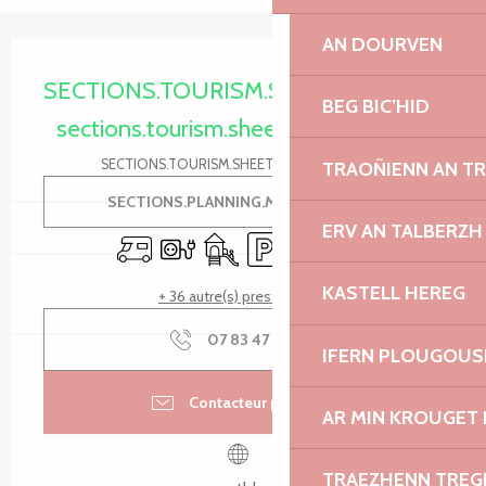
AN DOURVEN
Ouverture et coordonnées
SECTIONS.TOURISM.SHEET.PERIODS.O
BEG BIC’HID
sections.tourism.sheet.periods.today
SECTIONS.TOURISM.SHEET.PERIODS.DETAILS
TRAOÑIENN AN T
SECTIONS.PLANNING.MENU.ORDER
ERV AN TALBERZH
Accueil camping car
Branchements électriques
Jeux pour enfants / Espace jeux
Parking
Piscine
Salle de réunion
KASTELL HEREG
+ 36 autre(s) prestation(s)
07 83 47 53
▒▒
IFERN PLOUGOUS
Contacteur par email
AR MIN KROUGET 
TRAEZHENN TRE