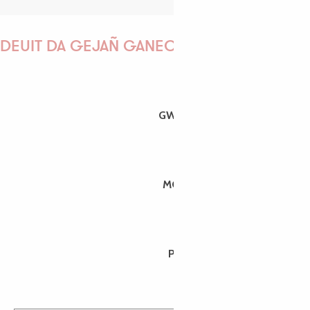
DEUIT DA GEJAÑ GANEOMP !
GWENAËLLE
MORGANE
PAULINE