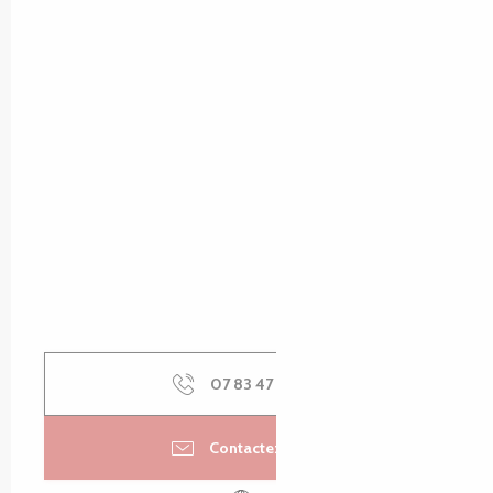
07 83 47 53
▒▒
Contactez-nous