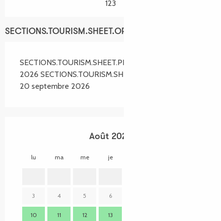
123
SECTIONS.TOURISM.SHEET.OPENINGS
SECTIONS.TOURISM.SHEET.PERIODS.FROM 3 avril
2026 SECTIONS.TOURISM.SHEET.PERIODS.UNTIL
20 septembre 2026
Août 2026
lu
ma
me
je
ve
sa
di
lu
1
2
3
4
5
6
7
8
9
7
10
11
12
13
14
15
16
14