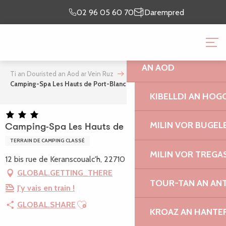
Aller
Emaon o prientiñ
lec’h
02 96 05 60 70
Darempred
au
ma chomadenn
emaon
contenu
TI AN DOURISTED A
principal
AN AOD
Ti an Douristed an Aod ar Vein Ruz
Camping-Spa Les Hauts de Port-Blanc
KIBELLDI AN HOG
MILIN VOR BUGEL
Camping-Spa Les Hauts de Port-Blanc
TERRAIN DE CAMPING CLASSÉ
MILIN VOR TREGA
12 bis rue de Keranscoualc'h, 22710 Penvénan
GLOBAL.GETTING_THERE
TOUR-TAN AN AN
J'y vais en train !
Ajouter aux favoris
GLOBAL.SHARE
KROAZ AN HANTE