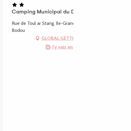
Camping Municipal du Dourlin
Rue de Toul ar Stang, Ile-Grande, 22560 Pleumeur-
Bodou
GLOBAL.GETTING_THERE
J'y vais en train !