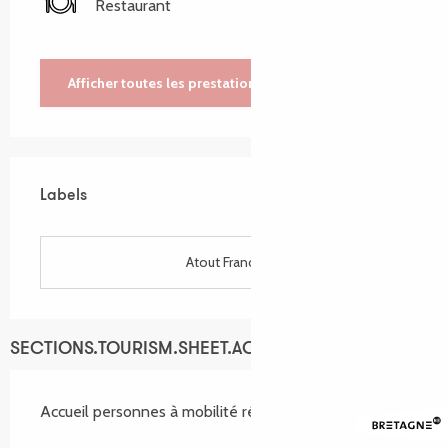
Restaurant
Afficher toutes les prestations
Labels
Labels
Atout France
SECTIONS.TOURISM.SHEET.ACCESSIBILITY_SERVICES
Accueil personnes à mobilité réduite