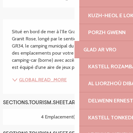
KUZH-HEOL E LO
SECTIONS.TOURISM.SHEET.DESCRIPTION
Situé en bord de mer à l'Ile Grande, sur la Côte de 
PORZH GWENN
Granit Rose, longé par le sentier des douaniers : le 
GR34, le camping municipal du Dourlin vous propose 
GLAD AR VRO
des emplacements pour votre tente, caravane ou 
camping-car (borne) avec accès direct à la plage. Il 
KASTELL ROZAM
est équipé d'une aire de jeux pour enfants,...
GLOBAL.READ_MORE
AL LIORZHOÙ DIB
DELWENN ERNEST
SECTIONS.TOURISM.SHEET.ARRANGEMENT
4 Emplacement(s) locatif
KASTELL TONKED