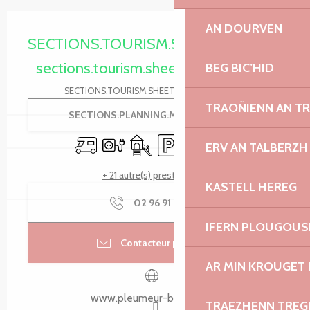
Ouverture et coordonnées
AN DOURVEN
SECTIONS.TOURISM.SHEET.PERIODS.O
sections.tourism.sheet.periods.today
BEG BIC’HID
SECTIONS.TOURISM.SHEET.PERIODS.DETAILS
TRAOÑIENN AN T
SECTIONS.PLANNING.MENU.ORDER
Accueil camping car
Branchements électriques
Jeux pour enfants / Espace jeux
Parking
Salle de réunion
WiFi
ERV AN TALBERZH
+ 21 autre(s) prestation(s)
KASTELL HEREG
02 96 91 92
▒▒
IFERN PLOUGOUS
Contacteur par email
AR MIN KROUGET 
www.pleumeur-bodou.com
TRAEZHENN TRE