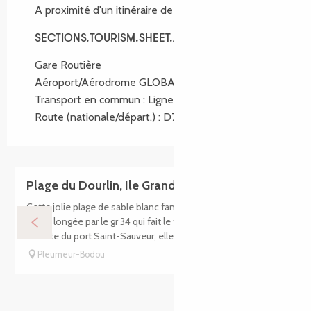
A proximité d'un itinéraire de randonnée :
GR34®
SECTIONS.TOURISM.SHEET.ACCESS
SECTIONS.TOURISM.SHEET.ACCESS
Gare Routière
Aéroport/Aérodrome GLOBAL.AT 15km
Transport en commun : Ligne D GLOBAL.AT 1km
Route (nationale/départ.) : D788 GLOBAL.AT 3km
Plage du Dourlin, Ile Grande
Cette jolie plage de sable blanc familiale, est orientée ouest
et est longée par le gr 34 qui fait le tour de l'Ile-Grande. Situé
à droite du port Saint-Sauveur, elle est...
Pleumeur-Bodou