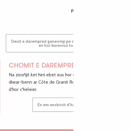
PAULINE
Deuit e darempred ganeomp pe deuit da welet ac'hanomp
en hor burevioù touristerezh
CHOMIT E DAREMPRED !
Na zisoñjit ket hini ebet eus hor c'hinnigoù mat ha keleier
diwar-benn ar Côte de Granit Rose, enskrivit hoc'h anv
d'hor c'heleier.
En em enskrivit d'hor c'heleier