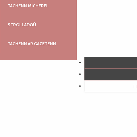
TACHENN MICHEREL
STROLLADOÙ
TACHENN AR GAZETENN