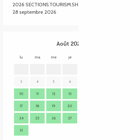
2026 SECTIONS.TOURISM.SHEET.PERIODS.UNTIL
28 septembre 2026
Août 2026
lu
ma
me
je
ve
sa
di
lu
1
2
3
4
5
6
7
8
9
7
10
11
12
13
14
15
16
14
17
18
19
20
21
22
23
21
24
25
26
27
28
29
30
28
31