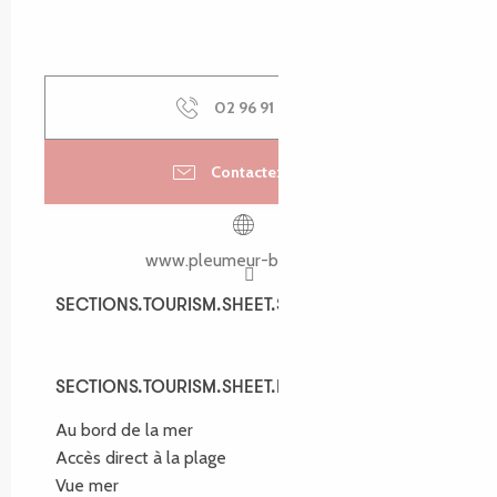
02 96 91 92
▒▒
Contactez-nous
www.pleumeur-bodou.com
SECTIONS.TOURISM.SHEET.SPOKEN_LANGUAGES
SECTIONS.TOURISM.SHEET.SPOKEN_LANGUAGES
SECTIONS.TOURISM.SHEET.ENVIRONMENT
SECTIONS.TOURISM.SHEET.ENVIRONMENT
Au bord de la mer
Accès direct à la plage
Vue mer