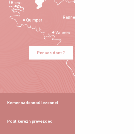
Brest
Saint-Malo
Rennes
Quimper
Vannes
Penaos dont ?
Kemennadennoù lezennel
Politikerezh prevezded