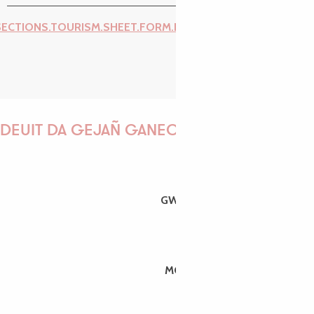
SECTIONS.TOURISM.SHEET.FORM.ISSUE_REPORT.REPORT_I
DEUIT DA GEJAÑ GANEOMP !
GWENAËLLE
MORGANE