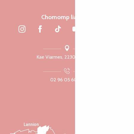
Chomomp liammet
Kae Viarmes, 22300 Lannuon
02 96 05 60 70
Lannion