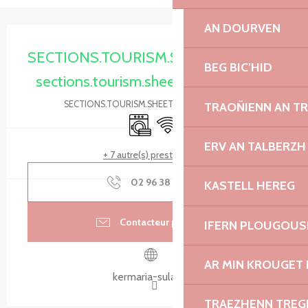
AN DOURVEN
Ouverture et coordonnées
SECTIONS.TOURISM.SHEET.PERIODS.O
BEG BIC’HID
sections.tourism.sheet.periods.today
SECTIONS.TOURISM.SHEET.PERIODS.DETAILS
TRAOÑIENN AN T
Lave linge
WiFi
ERV AN TALBERZH
+ 7 autre(s) prestation(s)
02 96 38 43
▒▒
KASTELL HEREG
Contacteur par email
IFERN PLOUGOUS
AR MIN KROUGET 
kermaria-sulard.fr
TRAEZHENN TRE