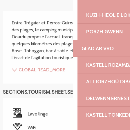
SECTIONS.TOURISM.SHEET.DESCRIPTION
KUZH-HEOL E LO
Entre Tréguier et Perros-Guirec, à 5 km de la mer et 
des plages, le camping municipal de la Vallée du 
PORZH GWENN
Dourdu propose l'accueil tranquille de la campagne, à 
quelques kilomètres des plages de la Côte de Granit 
GLAD AR VRO
Rose. Toboggan, bac à sable et allée de boules. À 
l'écart de l'agitation touristique de la...
KASTELL ROZAM
GLOBAL.READ_MORE
AL LIORZHOÙ DIB
SECTIONS.TOURISM.SHEET.SERVICES
DELWENN ERNEST
Lave linge
KASTELL TONKED
WiFi