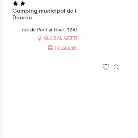
Camping municipal de la Vallée du
Dourdu
rue de Pont ar Hoail, 22450 Kermaria-Sulard
GLOBAL.GETTING_THERE
J'y vais en train !
Recherch
Voir les favoris