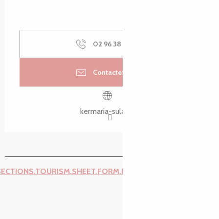
02 96 38 43
▒▒
Contactez-nous
kermaria-sulard.fr
SECTIONS.TOURISM.SHEET.FORM.ISSUE_REPORT.REPORT_I