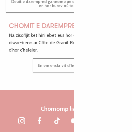
Deuit e darempred ganeomp pe deuit da welet ac'hanomp
en hor burevioù touristerezh
CHOMIT E DAREMPRED !
Na zisoñjit ket hini ebet eus hor c'hinnigoù mat ha keleier
diwar-benn ar Côte de Granit Rose, enskrivit hoc'h anv
d'hor c'heleier.
En em enskrivit d'hor c'heleier
Chomomp liammet