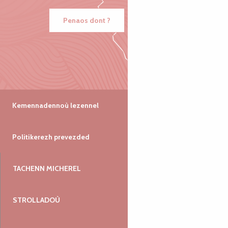
Penaos dont ?
Kemennadennoù lezennel
Politikerezh prevezded
TACHENN MICHEREL
STROLLADOÙ