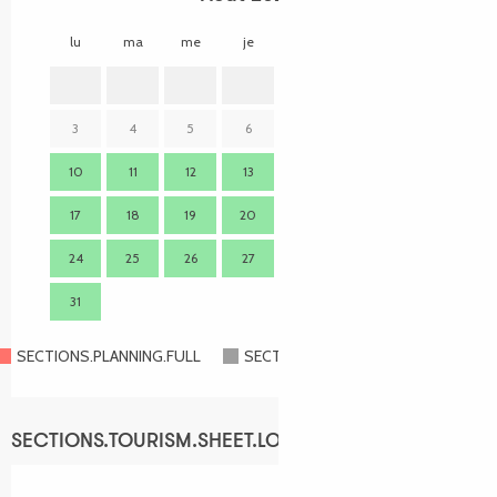
lu
ma
me
je
ve
sa
di
lu
1
2
3
4
5
6
7
8
9
7
10
11
12
13
14
15
16
14
17
18
19
20
21
22
23
21
24
25
26
27
28
29
30
28
31
SECTIONS.PLANNING.FULL
SECTIONS.PLANNING.CLOSED
SECTIONS.TOURISM.SHEET.LOCATION