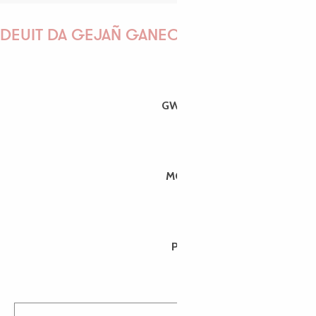
DEUIT DA GEJAÑ GANEOMP !
GWENAËLLE
MORGANE
PAULINE