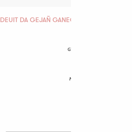
DEUIT DA GEJAÑ GANEOMP !
GWENAËLLE
MORGANE
PAULINE