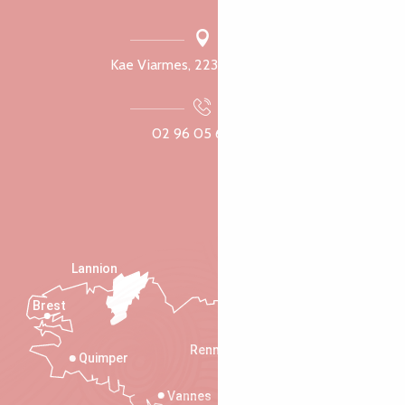
Kae Viarmes, 22300 Lannuon
02 96 05 60 70
Lannion
Brest
Saint-Malo
Rennes
Quimper
Vannes