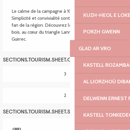
SECTIONS.TOURISM.SHEET.DESCRIPTION
Le calme de la campagne à 10 min des plages. 
KUZH-HEOL E LOK
Simplicité et convivialité sont les mots d'ordre d'une 
fan de la région. Découvrez le charme d'un chalet en 
PORZH GWENN
bois, au cœur du triangle Lannion, Tréguier, Perros-
Guirrec.
GLAD AR VRO
SECTIONS.TOURISM.SHEET.CAPACITY
KASTELL ROZAMB
3
AL LIORZHOÙ DIBA
2
DELWENN ERNEST 
SECTIONS.TOURISM.SHEET.SERVICES
KASTELL TONKEDE