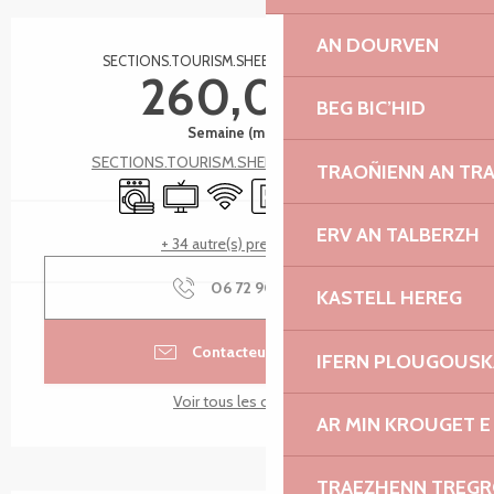
Ouverture et coordonnées
AN DOURVEN
SECTIONS.TOURISM.SHEET.TARIFFS.FROMTO
260,00 €
BEG BIC’HID
Semaine (meublé)
SECTIONS.TOURISM.SHEET.TARIFFS.SEE_ALL
TRAOÑIENN AN TR
Lave linge
Télévision
WiFi
Parking
Terrasse
Draps et linge
ERV AN TALBERZH
+ 34 autre(s) prestation(s)
06 72 90 75
▒▒
KASTELL HEREG
Contacteur par email
IFERN PLOUGOUS
Voir tous les contacts
AR MIN KROUGET E
TRAEZHENN TREG