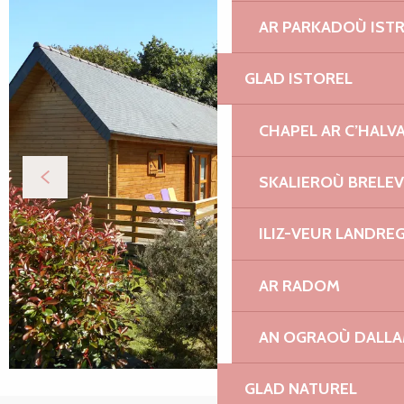
AR PARKADOÙ IST
GLAD ISTOREL
CHAPEL AR C’HALV
SKALIEROÙ BRELE
ILIZ-VEUR LANDRE
AR RADOM
AN OGRAOÙ DALL
GLAD NATUREL