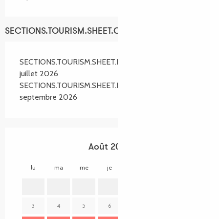
SECTIONS.TOURISM.SHEET.OPENINGS
SECTIONS.TOURISM.SHEET.PERIODS.FROM 18
juillet 2026
SECTIONS.TOURISM.SHEET.PERIODS.UNTIL 3
septembre 2026
Août 2026
lu
ma
me
je
ve
sa
di
lu
1
2
3
4
5
6
7
8
9
7