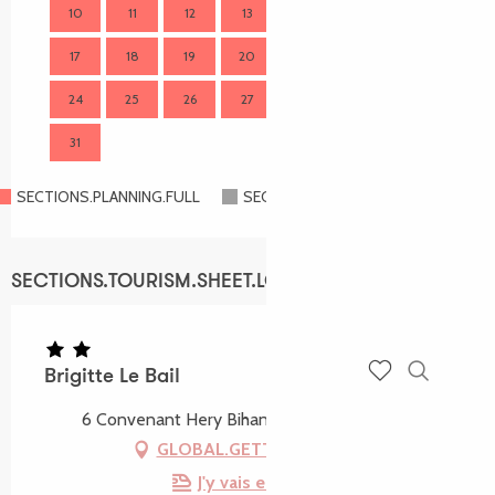
10
11
12
13
14
15
16
14
17
18
19
20
21
22
23
21
24
25
26
27
28
29
30
28
31
SECTIONS.PLANNING.FULL
SECTIONS.PLANNING.CLOSED
SECTIONS.TOURISM.SHEET.LOCATION
Brigitte Le Bail
Recherch
Voir les favoris
6 Convenant Hery Bihan, 22450 Coatréven
GLOBAL.GETTING_THERE
J'y vais en train !