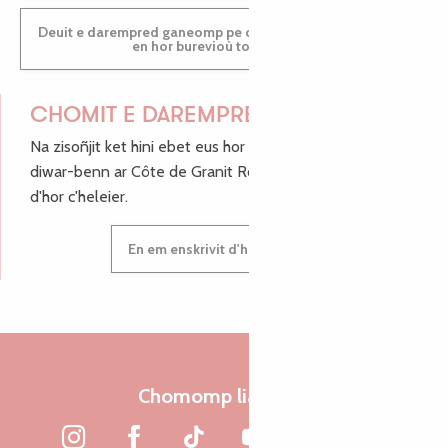
Deuit e darempred ganeomp pe deuit da welet ac'hanomp
en hor burevioù touristerezh
CHOMIT E DAREMPRED !
Na zisoñjit ket hini ebet eus hor c'hinnigoù mat ha keleier
diwar-benn ar Côte de Granit Rose, enskrivit hoc'h anv
d'hor c'heleier.
En em enskrivit d'hor c'heleier
Chomomp liammet