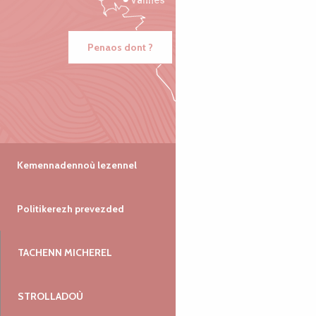
Vannes
Penaos dont ?
Kemennadennoù lezennel
Politikerezh prevezded
TACHENN MICHEREL
STROLLADOÙ