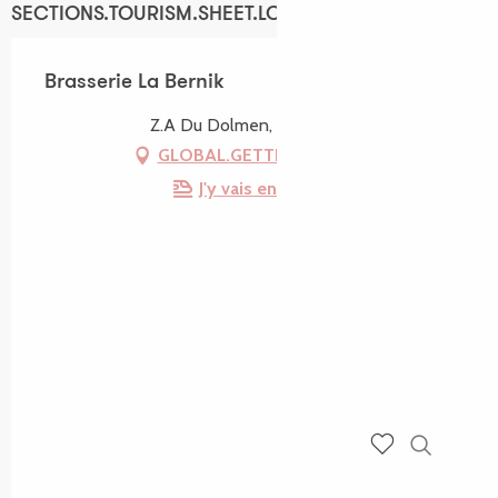
SECTIONS.TOURISM.SHEET.LOCATION
Brasserie La Bernik
Z.A Du Dolmen, Trégastel
GLOBAL.GETTING_THERE
J'y vais en train !
Recherch
Voir les favoris