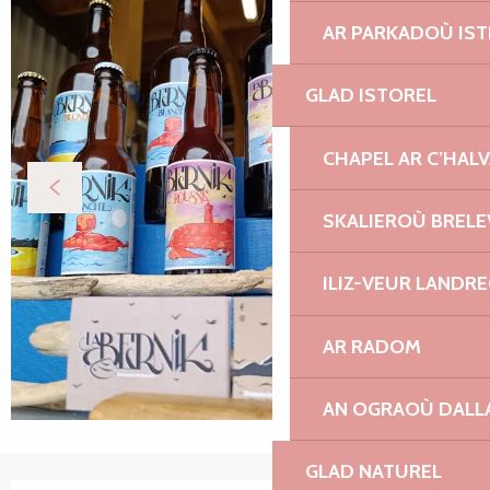
AR PARKADOÙ IST
GLAD ISTOREL
CHAPEL AR C’HAL
SKALIEROÙ BRELE
ILIZ-VEUR LANDR
AR RADOM
AN OGRAOÙ DALL
GLAD NATUREL