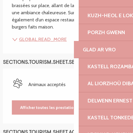
brassées sur place, allant de la blonde à l’IPA, dans 
une ambiance chaleureuse. Sur place, profitez 
KUZH-HEOL E LO
également d’un espace restauration proposant des 
burgers faits maison.
PORZH GWENN
GLOBAL.READ_MORE
GLAD AR VRO
SECTIONS.TOURISM.SHEET.SERVICES
KASTELL ROZAMB
AL LIORZHOÙ DIB
Animaux acceptés
DELWENN ERNEST
Afficher toutes les prestations
KASTELL TONKED
SECTIONS.TOURISM.SHEET.ACCESSIBILITY_SERVICES