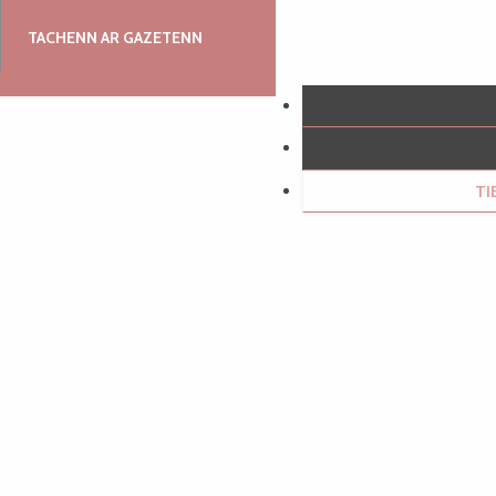
TACHENN AR GAZETENN
T