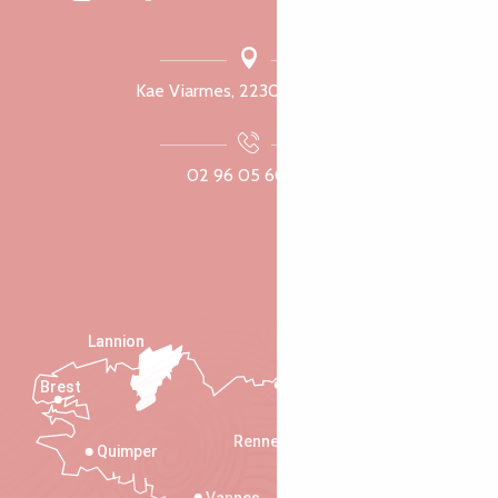
Kae Viarmes, 22300 Lannuon
02 96 05 60 70
Lannion
Brest
Saint-Malo
Rennes
Quimper