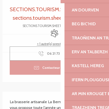
Ouverture et coordonnées
SECTIONS.TOURISM.SHEET.PERIODS.CL
AN DOURVEN
sections.tourism.sheet.periods.today
BEG BIC’HID
SECTIONS.TOURISM.SHEET.PERIODS.DETAILS
Animaux acceptés
TRAOÑIENN AN T
+ 1 autre(s) prestation(s)
ERV AN TALBERZH
06 21 73 35
▒▒
KASTELL HEREG
Contacteur par email
IFERN PLOUGOUS
AR MIN KROUGET 
SECTIONS.TOURISM.SHEET.DESCRIPTION
La brasserie artisanale La Bernik, située à Trégastel, 
TRAEZHENN TRE
vous propose toute l’année une sélection de 7 bières 