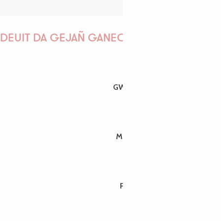
DEUIT DA GEJAÑ GANEOMP !
GWENAËLLE
MORGANE
PAULINE