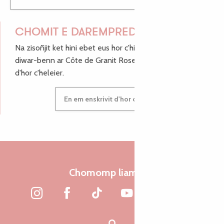
CHOMIT E DAREMPRED !
Na zisoñjit ket hini ebet eus hor c'hinnigoù mat ha keleier
diwar-benn ar Côte de Granit Rose, enskrivit hoc'h anv
d'hor c'heleier.
En em enskrivit d'hor c'heleier
Chomomp liammet