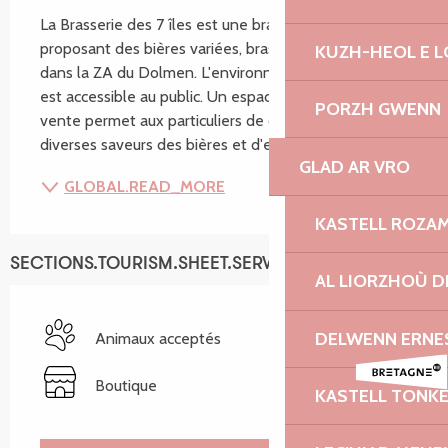
La Brasserie des 7 îles est une brasserie artisanale 
proposant des bières variées, brassées à Trégastel, 
KUZH-HEOL E 
dans la ZA du Dolmen. L'environnement de brassage 
est accessible au public. Un espace dégustation-
PORZH GWENN
vente permet aux particuliers de découvrir les 
diverses saveurs des bières et d'en apprendre un...
GLAD AR VRO
GLOBAL.READ_MORE
KASTELL ROZA
SECTIONS.TOURISM.SHEET.SERVICES
AL LIORZHOÙ D
DELWENN ERNE
Animaux acceptés
Boutique
KASTELL TONK