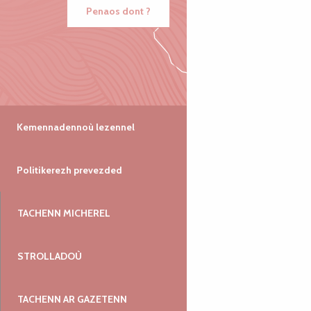
Penaos dont ?
Kemennadennoù lezennel
Politikerezh prevezded
TACHENN MICHEREL
STROLLADOÙ
TACHENN AR GAZETENN