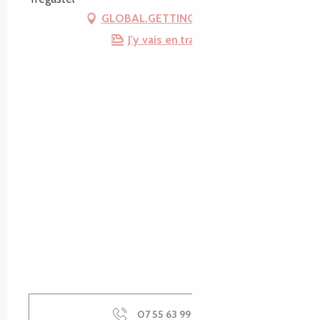
GLOBAL.GETTING_THERE
J'y vais en train !
07 55 63 99
▒▒