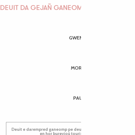
DEUIT DA GEJAÑ GANEOMP !
GWENAËLLE
MORGANE
PAULINE
Deuit e darempred ganeomp pe deuit da welet ac'hanomp
en hor burevioù touristerezh