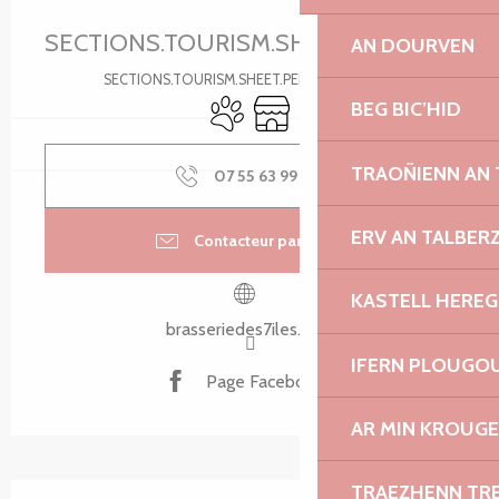
Ouverture et coordonnées
SECTIONS.TOURISM.SHEET.PERIODS.U
AN DOURVEN
SECTIONS.TOURISM.SHEET.PERIODS.DETAILS
Animaux acceptés
Boutique
BEG BIC’HID
TRAOÑIENN AN
07 55 63 99
▒▒
ERV AN TALBER
Contacteur par email
KASTELL HEREG
brasseriedes7iles.com
IFERN PLOUGO
Page Facebook
AR MIN KROUGE
TRAEZHENN TR
SECTIONS.TOURISM.SHEET.DESCRIPTION