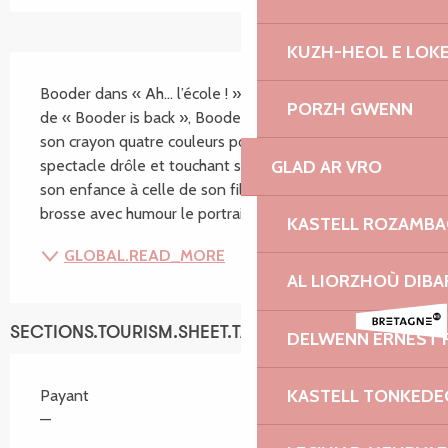
KUZH-HEOL E LOK
SECTIONS.TOURISM.SHEET.DESCRIPTION
Booder dans « Ah… l’école ! ». Après l’énorme succès 
PORZH GWENN
de « Booder is back », Booder a repris son cahier et 
son crayon quatre couleurs pour nous écrire un 
GLAD AR VRO
spectacle drôle et touchant sur l’école. De L’école de 
son enfance à celle de son fils aujourd’hui, il nous 
brosse avec humour le portrait du...
KASTELL ROZAMB
GLOBAL.READ_MORE
AL LIORZHOÙ DIBA
SECTIONS.TOURISM.SHEET.TARIFFS.TARIFFS
DELWENN ERNEST 
KASTELL TONKEDE
Payant
—