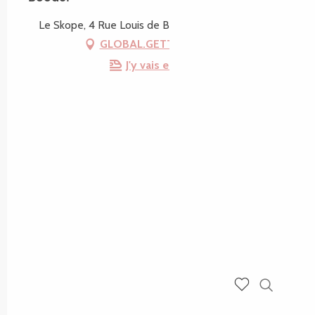
Le Skope, 4 Rue Louis de Broglie, 22300 Lannion
GLOBAL.GETTING_THERE
J'y vais en train !
Recherch
Voir les favoris