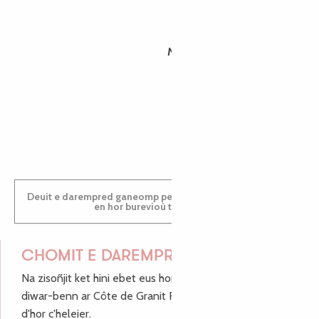
MORGANE
PAULINE
Deuit e darempred ganeomp pe deuit da welet ac'hanomp
en hor burevioù touristerezh
CHOMIT E DAREMPRED !
Na zisoñjit ket hini ebet eus hor c'hinnigoù mat ha keleier
diwar-benn ar Côte de Granit Rose, enskrivit hoc'h anv
d'hor c'heleier.