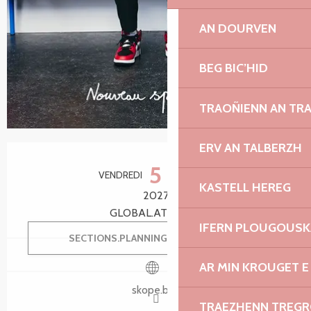
AN DOURVEN
BEG BIC’HID
TRAOÑIENN AN TR
ERV AN TALBERZH
Ouverture et coordonnées
5
VENDREDI
MARS
KASTELL HEREG
2027
GLOBAL.AT 20:00
IFERN PLOUGOUS
SECTIONS.PLANNING.MENU.ORDER
AR MIN KROUGET E
skope.bzh
TRAEZHENN TREG