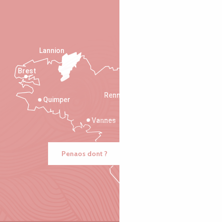
Lannion
Brest
Saint-Malo
Rennes
Quimper
Vannes
Penaos dont ?