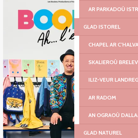
AR PARKADOÙ IST
GLAD ISTOREL
CHAPEL AR C’HALV
SKALIEROÙ BRELE
ILIZ-VEUR LANDRE
AR RADOM
AN OGRAOÙ DALL
GLAD NATUREL