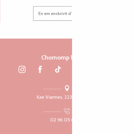
En em enskrivit d'hor c'heleier
Chomomp liammet
Kae Viarmes, 22300 Lannuon
02 96 05 60 70