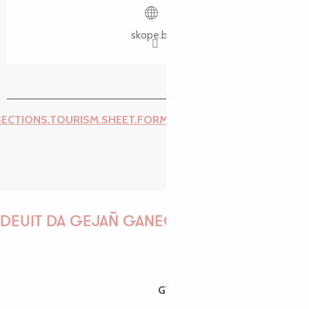
skope.bzh
SECTIONS.TOURISM.SHEET.FORM.ISSUE_REPORT.REPORT_I
DEUIT DA GEJAÑ GANEOMP !
GWENAËLLE