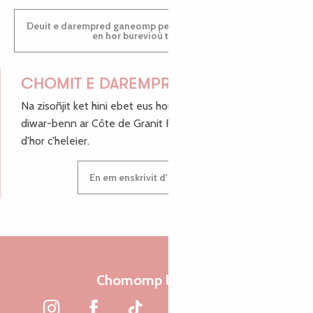
Deuit e darempred ganeomp pe deuit da welet ac'hanomp
en hor burevioù touristerezh
CHOMIT E DAREMPRED !
Na zisoñjit ket hini ebet eus hor c'hinnigoù mat ha keleier
diwar-benn ar Côte de Granit Rose, enskrivit hoc'h anv
d'hor c'heleier.
En em enskrivit d'hor c'heleier
Chomomp liammet