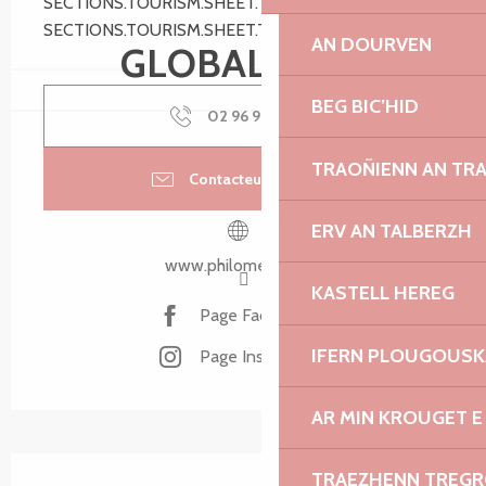
SECTIONS.TOURISM.SHEET.TARIFFS.FROM 19:00
SECTIONS.TOURISM.SHEET.TARIFFS.TO 20:30
AN DOURVEN
GLOBAL.FREE
BEG BIC’HID
02 96 92 24
▒▒
TRAOÑIENN AN TR
Contacteur par email
ERV AN TALBERZH
www.philomenn.com
KASTELL HEREG
Page Facebook
IFERN PLOUGOUS
Page Instagram
AR MIN KROUGET E
SECTIONS.TOURISM.SHEET.DESCRIPTION
TRAEZHENN TREG