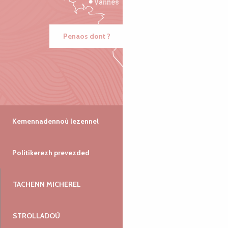
Vannes
Penaos dont ?
Kemennadennoù lezennel
Politikerezh prevezded
TACHENN MICHEREL
STROLLADOÙ