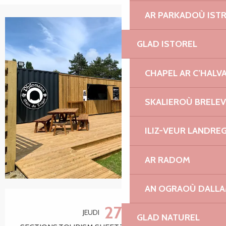
AR PARKADOÙ IST
+1 photo
GLAD ISTOREL
CHAPEL AR C’HALV
SKALIEROÙ BRELE
ILIZ-VEUR LANDRE
AR RADOM
AN OGRAOÙ DALL
Ouverture et coordonnées
27
JEUDI
AOÛT
GLAD NATUREL