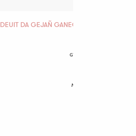
DEUIT DA GEJAÑ GANEOMP !
GWENAËLLE
MORGANE
PAULINE