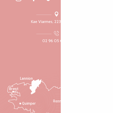
Kae Viarmes, 22300 Lannuon
02 96 05 60 70
Lannion
Brest
Saint-Malo
Rennes
Quimper