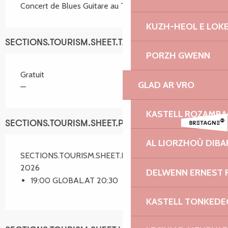
Concert de Blues Guitare au Tap Room.
KUZH-HEOL E LOK
SECTIONS.TOURISM.SHEET.TARIFFS.TARIFFS
PORZH GWENN
Gratuit
GLAD AR VRO
—
KASTELL ROZAMB
SECTIONS.TOURISM.SHEET.PERIODS.SCHEDULES
AL LIORZHOÙ DIBA
SECTIONS.TOURISM.SHEET.PERIODS.ON 27 août
2026
DELWENN ERNEST 
19:00 GLOBAL.AT 20:30
KASTELL TONKEDE