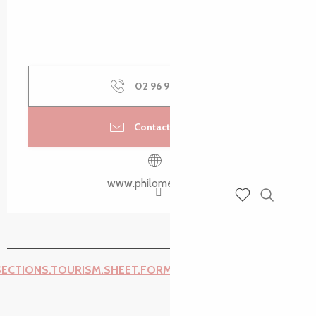
02 96 92 24
▒▒
Contactez-nous
www.philomenn.com
Recherch
Voir les favoris
SECTIONS.TOURISM.SHEET.FORM.ISSUE_REPORT.REPORT_I