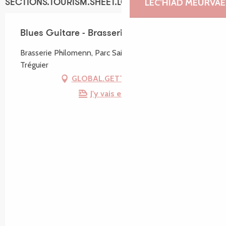
LEC’HIAD MEURVAE
SECTIONS.TOURISM.SHEET.LOCATION
Blues Guitare - Brasserie Philomenn
Brasserie Philomenn, Parc Sainte Catherine, 22220
Tréguier
GLOBAL.GETTING_THERE
J'y vais en train !