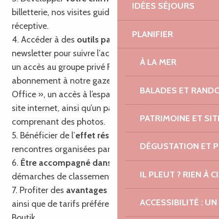
IDÉES SÉJOURS
billetterie, nos visites guidées et notre agence
réceptive.
PLANIFIER
4. Accéder à des
outils partagés
tels que notre
newsletter pour suivre l’actualité touristique locale,
À LA MER
un accès au groupe privé Facebook, un
abonnement à notre gazette « Trégor Post
BALADES ET RAND
Office », un accès à l’espace professionnel de notre
site internet, ainsi qu’un pack communication
PATRIMOINE ET SI
comprenant des photos.
5. Bénéficier de l’
effet réseau
en participant aux
DÉGUSTATION ET 
rencontres organisées par l’Office de Tourisme.
6.
Être accompagné dans vos projets
et
IL PLEUT ? RIEN À CI
démarches de classement et de labellisation.
7. Profiter des
avantages du passeport privilège
ACCESSIBILITÉ : 
ainsi que de tarifs préférentiels sur nos produits
Boutik.