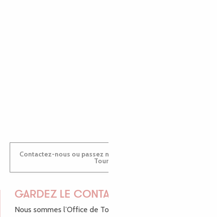
EMILIE
MARINE
ANTOINE
Contactez-nous ou passez nous voir dans nos Offices de
Tourisme
GARDEZ LE CONTACT !
Nous sommes l’Office de Tourisme Bretagne - Côte de