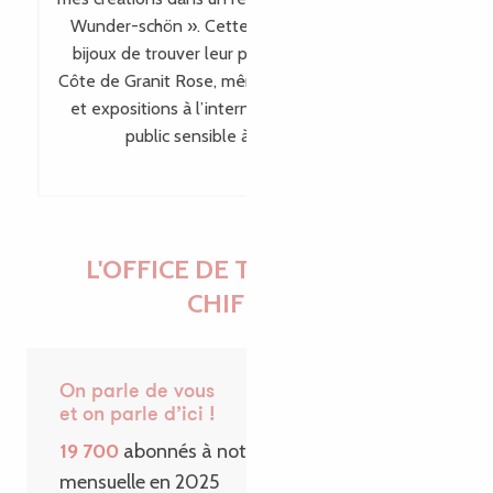
Wunder-schön ». Cette visibilité permet à mes
bijoux de trouver leur place bien au-delà de la
Côte de Granit Rose, même en dehors des salons
et expositions à l’international, en touchant un
public sensible à leur singularité.
L'OFFICE DE TOURISME EN
CHIFFRES
On parle de vous
et on parle d’ici !
19 700
abonnés à notre Newsletter
mensuelle en 2025