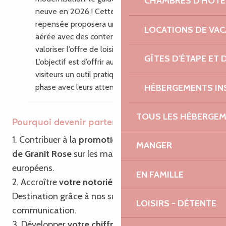
CHAMBRES D'HÔTE
neuve en 2026 ! Cette nouvelle édition
repensée proposera une mise en page plus
LOCATIONS DE VA
aérée avec des contenus enrichis pour
valoriser l’offre de loisirs du territoire.
GÎTES D'ÉTAPE ET
L’objectif est d’offrir aux habitants et aux
visiteurs un outil pratique, inspirant, en
HÉBERGEMENTS IN
phase avec leurs attentes.
TOUS LES HÉBERGE
Pourquoi devenir partenaire ?
1. Contribuer à la
promotion de Bretagne – Côte
MANGER
de Granit Rose
sur les marchés français et
européens.
EN FAMILLE
2. Accroître
votre notoriété
ainsi que celle de la
Destination grâce à nos supports de
LOISIRS - DÉTENTE
communication.
3. Développer
votre chiffre d’affaires
grâce à notre