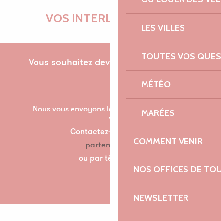
VOS INTERLOCUTRICES
LES VILLES
TOUTES VOS QUES
Vous souhaitez devenir partenaire pour la
première fois ?
MÉTÉO
Nous vous envoyons les documents nécessaire à
MARÉES
votre partenariat par mail.
Contactez-nous à l’adresse suivante :
COMMENT VENIR
partenariats@lannion-tregor.com
ou par téléphone au 07 86 04 60 30
NOS OFFICES DE TO
NEWSLETTER