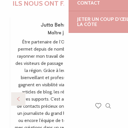
ILS NOUS ONT FAIT CONFIANCE !
CONTACT
JETER UN COUP D'ŒI
LA CÔTE
Jutta Behr-Schaeidt
Maître joaillière
Être partenaire de l’Office de Tourisme me
permet depuis de nombreuses années de faire
rayonner mon travail de maître-joaillière auprès
des visiteurs de passage comme des habitants de
la région. Grâce à leur accompagnement
bienveillant et professionnel, mes créations
gagnent en visibilité via leur site internet, leurs
articles de blog, les réseaux sociaux et bien
d’autres supports. C’est aussi par ce biais que plein
de contacts précieux ont vu le jour, comme avec
Recherch
un journaliste du grand hebdomadaire allemand
Voir les favoris
ou encore l’équipe de télévision WDR, incluant
mes créations dans un reportage pour l’émission «