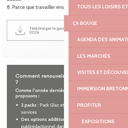
TOUS LES LOISIRS 
8. Parce que travailler ensemble est une évidence !
ÇA BOUGE
Télécharger le guide du partenariat
4MB
2026
AGENDA DES ANIMAT
LES MARCHÉS
VISITES ET DÉCOUV
Comment renouveler votre partenariat
?
IMMERSION BRETON
Comme l’année dernière, nous vous
proposons :
PROFITER
2 packs
: Pack Glaz et Pack Roz, incluant des
services
Des options additionnelles
: encart
EXPOSITIONS
publirédactionnel dans le guide des loisirs ou