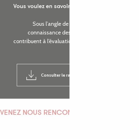
Vous voulez en savoir plus sur les actions de
l’Office de Tourisme ?
Sous l’angle de cinq thématiques, prenez
connaissance des indicateurs d’activité qui
contribuent à l’évaluation de la réalisation de nos
objectifs.
Consulter le rapport d'activité 2024
7MB
VENEZ NOUS RENCONTRER !