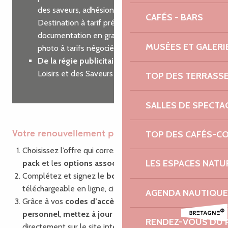
des saveurs, adhésion à Côtes d’Armor
CAFÉS - BARS
Destination à tarif préférentiel, commande de
documentation en grande quantité, shooting
MUSÉES ET GALERI
photo à tarifs négociés…
De la régie publicitaire
sur nos guides des
Loisirs et des Saveurs
TOP DES TERRASS
SALLES DE SPECTA
TOP DES CAFÉS-C
Votre renouvellement pas à pas
Choisissez l’offre qui correspond à vos besoins : le
LES ESPACES NATU
pack
et les
options associées
Complétez et signez le
bon de commande
,
téléchargeable en ligne, ci-dessous.
AGENDA NAUTIQUE
Grâce à vos
codes d’accès
à votre compte
personnel
,
mettez à jour vos informations
RENDEZ-VOUS DU 
directement sur le site internet via la plate-forme de