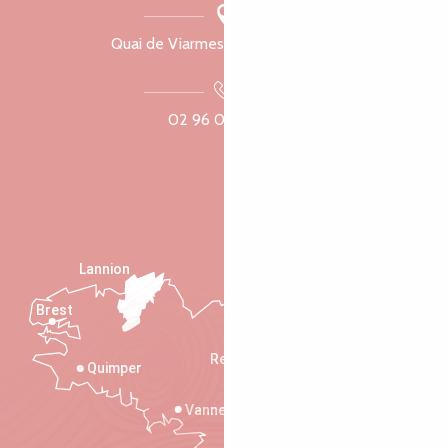
Quai de Viarmes, 22300 Lannion
02 96 05 60 70
Lannion
Brest
Saint-Malo
Rennes
Quimper
Vannes