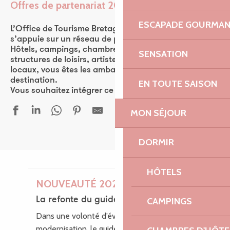
Offres de partenariat 2026
Ajouter aux favor
ESCAPADE GOURMA
L’Office de Tourisme Bretagne Côte de Granit Rose
s’appuie sur un réseau de plus de 570 partenaires.
Hôtels, campings, chambres d’hôtes, restaurants,
SENSATION
structures de loisirs, artistes, ou encore producteurs
locaux, vous êtes les ambassadeurs de la
destination.
EN TOUTE SAISON
Vous souhaitez intégrer ce réseau ? Rejoignez-nous !
MON SÉJOUR
DORMIR
HÔTELS
NOUVEAUTÉ 2026
La refonte du guide des loisirs
CAMPINGS
Dans une volonté d’évolution et de
modernisation, le guide des Loisirs fait peau