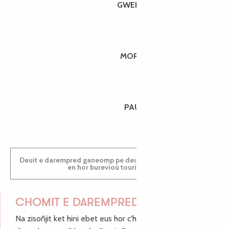
GWENAËLLE
MORGANE
PAULINE
Deuit e darempred ganeomp pe deuit da welet ac'hanomp
en hor burevioù touristerezh
CHOMIT E DAREMPRED !
Na zisoñjit ket hini ebet eus hor c'hinnigoù mat ha keleier