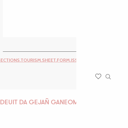
SECTIONS.TOURISM.SHEET.FORM.ISSUE_REPORT.REPORT_I
Recherch
Voir les favoris
DEUIT DA GEJAÑ GANEOMP !