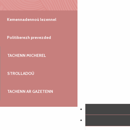
Kemennadennoù lezennel
Politikerezh prevezded
TACHENN MICHEREL
STROLLADOÙ
TACHENN AR GAZETENN