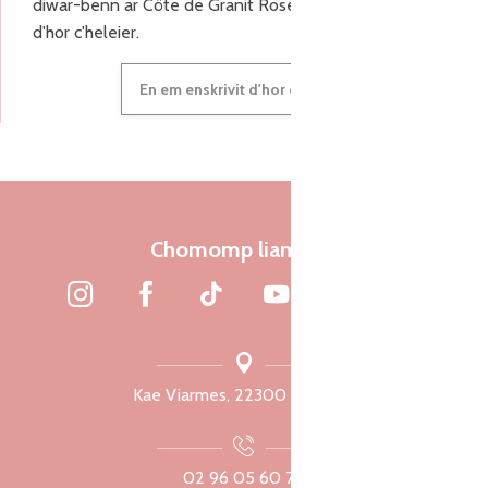
diwar-benn ar Côte de Granit Rose, enskrivit hoc'h anv
d'hor c'heleier.
En em enskrivit d'hor c'heleier
Chomomp liammet
Kae Viarmes, 22300 Lannuon
02 96 05 60 70