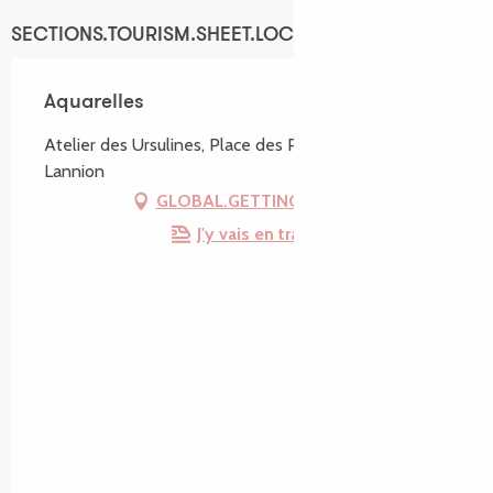
SECTIONS.TOURISM.SHEET.LOCATION
Aquarelles
Atelier des Ursulines, Place des Patriotes, 22300
Lannion
GLOBAL.GETTING_THERE
J'y vais en train !