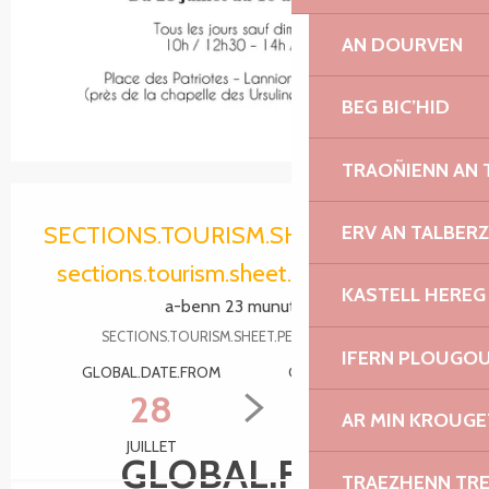
AN DOURVEN
BEG BIC’HID
TRAOÑIENN AN
Ouverture et coordonnées
ERV AN TALBER
SECTIONS.TOURISM.SHEET.PERIODS.HA
sections.tourism.sheet.periods.today
KASTELL HEREG
a-benn 23 munutenn
SECTIONS.TOURISM.SHEET.PERIODS.DETAILS
IFERN PLOUGO
GLOBAL.DATE.FROM
GLOBAL.DATE.TO
28
10
AR MIN KROUGE
JUILLET
AOÛT
GLOBAL.FREE
TRAEZHENN TR