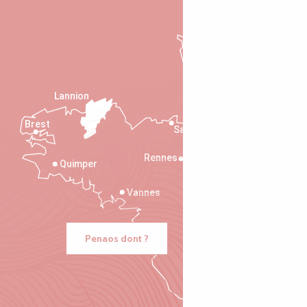
Lannion
Brest
Saint-Malo
Rennes
Quimper
Vannes
Penaos dont ?