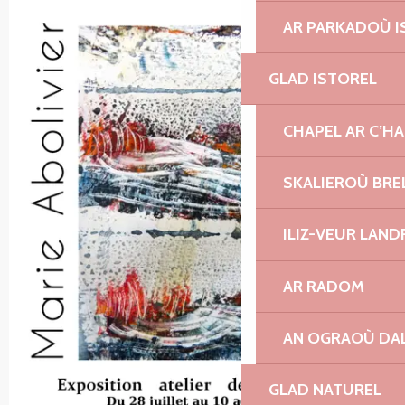
AR PARKADOÙ I
GLAD ISTOREL
CHAPEL AR C’H
SKALIEROÙ BRE
ILIZ-VEUR LAN
AR RADOM
AN OGRAOÙ DA
GLAD NATUREL