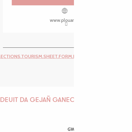
www.plouaret.fr
SECTIONS.TOURISM.SHEET.FORM.ISSUE_REPORT.REPORT_I
DEUIT DA GEJAÑ GANEOMP !
GWENAËLLE