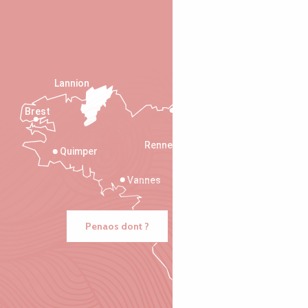
Lannion
Brest
Saint-Malo
Rennes
Quimper
Vannes
Penaos dont ?