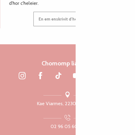
d'hor c'heleier.
En em enskrivit d'hor c'heleier
Chomomp liammet
Kae Viarmes, 22300 Lannuon
02 96 05 60 70