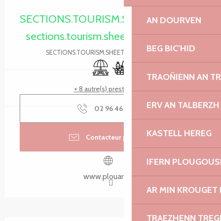
Ouverture et coordonnées
SECTIONS.TOURISM.SHEET.PERIODS.O
AN DOURVEN
sections.tourism.sheet.periods.today
BEG BIC’HID
SECTIONS.TOURISM.SHEET.PERIODS.DETAILS
Aire de pique nique
Commerce alimentaire
TRAOÑIENN AN T
+ 8 autre(s) prestation(s)
ERV AN TALBERZH
02 96 46 62
▒▒
KASTELL HEREG
Contacteur par email
IFERN PLOUGOUS
www.plouaret.fr
AR MIN KROUGET 
TRAEZHENN TRE