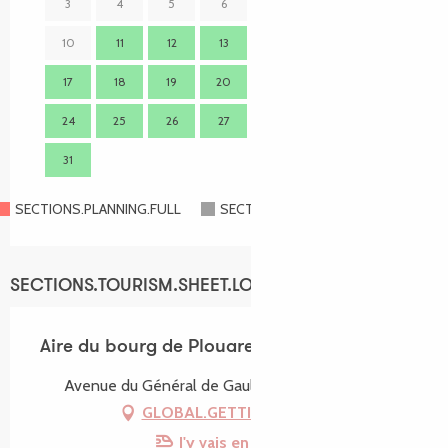
3
4
5
6
7
8
9
7
10
11
12
13
14
15
16
14
17
18
19
20
21
22
23
21
24
25
26
27
28
29
30
28
31
SECTIONS.PLANNING.FULL
SECTIONS.PLANNING.CLOSED
SECTIONS.TOURISM.SHEET.LOCATION
Aire du bourg de Plouaret
Avenue du Général de Gaulle, 22420 Plouaret
GLOBAL.GETTING_THERE
J'y vais en train !