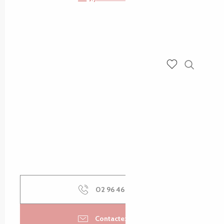
Recherch
Voir les favoris
02 96 46 62
▒▒
Contactez-nous