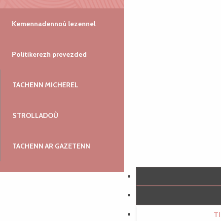
Kemennadennoù lezennel
Politikerezh prevezded
TACHENN MICHEREL
STROLLADOÙ
TACHENN AR GAZETENN