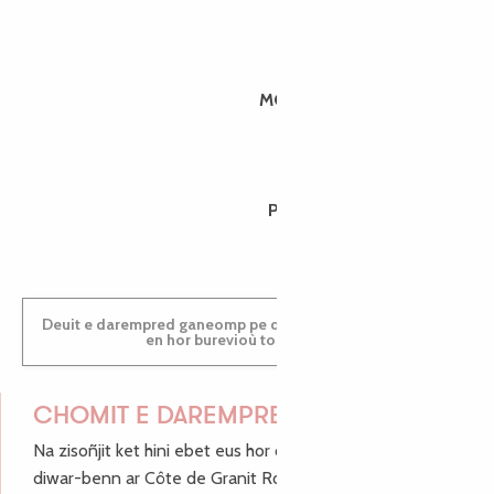
MORGANE
PAULINE
Deuit e darempred ganeomp pe deuit da welet ac'hanomp
en hor burevioù touristerezh
CHOMIT E DAREMPRED !
Na zisoñjit ket hini ebet eus hor c'hinnigoù mat ha keleier
diwar-benn ar Côte de Granit Rose, enskrivit hoc'h anv