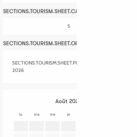
SECTIONS.TOURISM.SHEET.CAPACITY
5
SECTIONS.TOURISM.SHEET.OPENINGS
SECTIONS.TOURISM.SHEET.PERIODS.ALL_YEAR
2026
Août 2026
lu
ma
me
je
ve
sa
di
lu
1
2