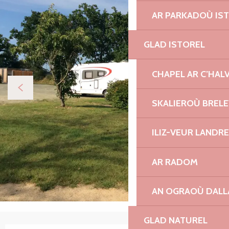
AR PARKADOÙ IS
GLAD ISTOREL
CHAPEL AR C’HAL
SKALIEROÙ BREL
ILIZ-VEUR LANDR
AR RADOM
AN OGRAOÙ DAL
GLAD NATUREL