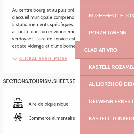
SECTIONS.TOURISM.SHEET.DESCRIPTION
Au centre bourg et au plus près des commerces, l'aire 
KUZH-HEOL E LO
d'accueil municipale comprend une aire de service et 
5 stationnements spécifiques. Cet équipement vous 
accueille dans un environnement sécurisé et 
PORZH GWENN
verdoyant. L'aire de service est composée d'un 
espace vidange et d'une borne de services. L'aire...
GLAD AR VRO
GLOBAL.READ_MORE
KASTELL ROZAM
SECTIONS.TOURISM.SHEET.SERVICES
AL LIORZHOÙ DIB
DELWENN ERNEST
Aire de pique nique
Commerce alimentaire
KASTELL TONKED