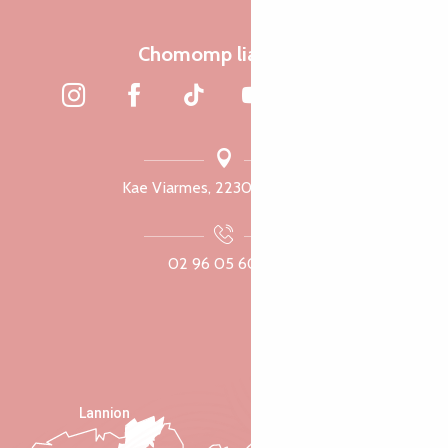
Chomomp liammet
Kae Viarmes, 22300 Lannuon
02 96 05 60 70
Lannion