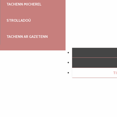
TACHENN MICHEREL
STROLLADOÙ
TACHENN AR GAZETENN