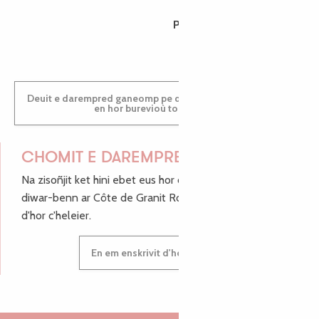
PAULINE
Deuit e darempred ganeomp pe deuit da welet ac'hanomp
en hor burevioù touristerezh
CHOMIT E DAREMPRED !
Na zisoñjit ket hini ebet eus hor c'hinnigoù mat ha keleier
diwar-benn ar Côte de Granit Rose, enskrivit hoc'h anv
d'hor c'heleier.
En em enskrivit d'hor c'heleier