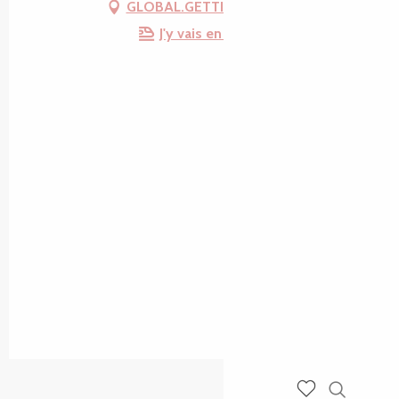
GLOBAL.GETTING_THERE
J'y vais en train !