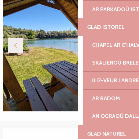
AR PARKADOÙ IS
GLAD ISTOREL
CHAPEL AR C’HAL
SKALIEROÙ BREL
ILIZ-VEUR LANDR
AR RADOM
AN OGRAOÙ DAL
Ouverture et coordonnées
GLAD NATUREL