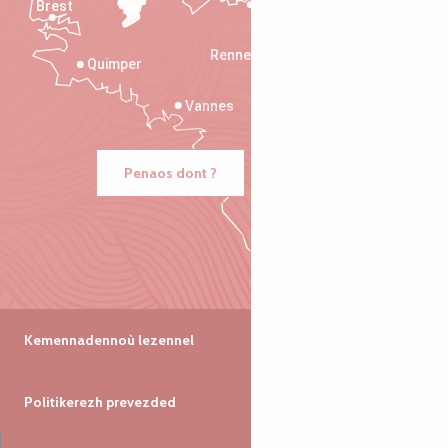
Brest
Saint-Malo
Rennes
Quimper
Vannes
Penaos dont ?
Kemennadennoù lezennel
Politikerezh prevezded