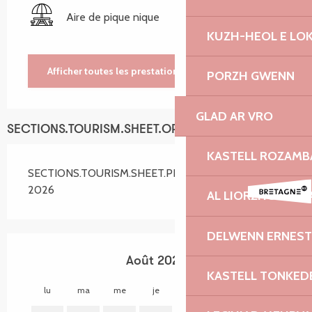
Aire de pique nique
KUZH-HEOL E LO
Afficher toutes les prestations
PORZH GWENN
GLAD AR VRO
SECTIONS.TOURISM.SHEET.OPENINGS
KASTELL ROZAM
SECTIONS.TOURISM.SHEET.PERIODS.ALL_YEAR
2026
AL LIORZHOÙ DIB
DELWENN ERNEST
Août 2026
KASTELL TONKED
lu
ma
me
je
ve
sa
di
lu