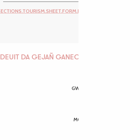
Recherch
Voir les favoris
SECTIONS.TOURISM.SHEET.FORM.ISSUE_REPORT.REPORT_I
DEUIT DA GEJAÑ GANEOMP !
GWENAËLLE
MORGANE