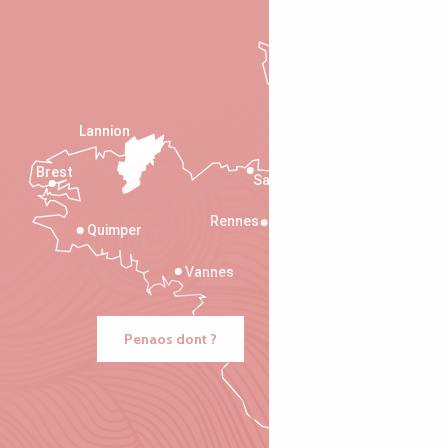
Lannion
Brest
Saint-Malo
Rennes
Quimper
Vannes
Penaos dont ?