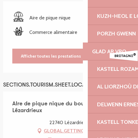
KUZH-HEOL E 
Aire de pique nique
Commerce alimentaire
PORZH GWENN
GLAD AR VRO
Afficher toutes les prestations
KASTELL ROZA
SECTIONS.TOURISM.SHEET.LOCATION
AL LIORZHOÙ D
DELWENN ERNE
AIre de pique nique du bourg de
Lézardrieux
KASTELL TONK
22740 Lézardrieux
GLOBAL.GETTING_THERE