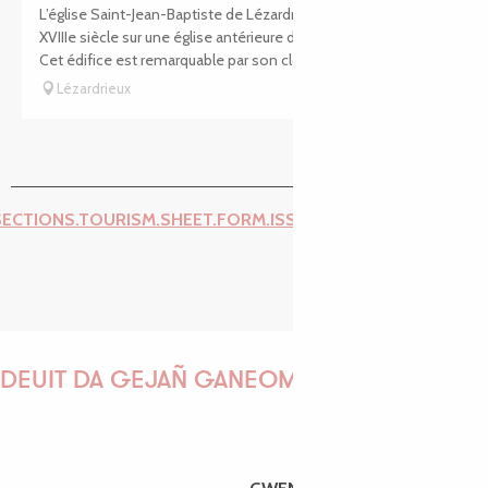
L’église Saint-Jean-Baptiste de Lézardrieux fût édifiée au
XVIIIe siècle sur une église antérieure de la fin du XVIe siècle.
Cet édifice est remarquable par son clocher-pignon,...
Lézardrieux
SECTIONS.TOURISM.SHEET.FORM.ISSUE_REPORT.REPORT_I
DEUIT DA GEJAÑ GANEOMP !