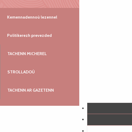
Kemennadennoù lezennel
Politikerezh prevezded
TACHENN MICHEREL
STROLLADOÙ
TACHENN AR GAZETENN