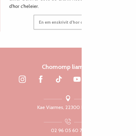
d'hor c'heleier.
En em enskrivit d'hor c'heleier
Chomomp liammet
Kae Viarmes, 22300 Lannuon
02 96 05 60 70