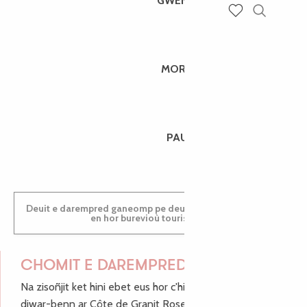
GWENAËLLE
Recherch
Voir les favoris
MORGANE
PAULINE
Deuit e darempred ganeomp pe deuit da welet ac'hanomp
en hor burevioù touristerezh
CHOMIT E DAREMPRED !
Na zisoñjit ket hini ebet eus hor c'hinnigoù mat ha keleier
diwar-benn ar Côte de Granit Rose, enskrivit hoc'h anv