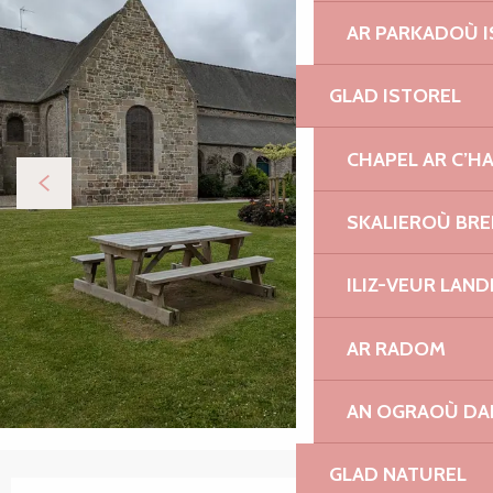
AR PARKADOÙ I
GLAD ISTOREL
CHAPEL AR C’H
SKALIEROÙ BRE
ILIZ-VEUR LAN
AR RADOM
AN OGRAOÙ DA
GLAD NATUREL
Ouverture et coordonnées