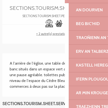
SECTIONS.TOURISM.SHEET.PERIODS.U
AN DOURVEN
SECTIONS.TOURISM.SHEET.PERIODS.DETAILS
Aire de pique nique
Commerce alimentaire
BEG BIC’HID
+ 2 autre(s) prestation(s)
TRAOÑIENN AN
ERV AN TALBER
SECTIONS.TOURISM.SHEET.DESCRIPTION
A l'arrière de l'église, une table de pique nique et des 
KASTELL HEREG
banc situés dans un espace vert arboré permettent 
une pause agréable. toilettes publiques à 100m au 
IFERN PLOUGO
niveau de l'espace du Cèdre Bleu. Boulangerie et 
commerces à deux pas sur la place du centre.
AR MIN KROUGE
SECTIONS.TOURISM.SHEET.SERVICES
TRAEZHENN TR