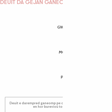
DEUIT DA GEJAÑ GANEOMP !
GWENAËLLE
MORGANE
PAULINE
Deuit e darempred ganeomp pe deuit da welet ac'hanomp
en hor burevioù touristerezh