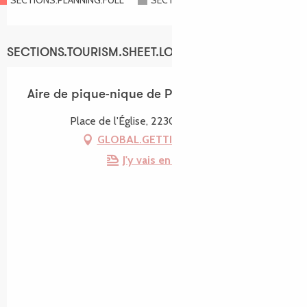
SECTIONS.PLANNING.FULL
SECTIONS.PLANNING.CLOSED
SECTIONS.TOURISM.SHEET.LOCATION
Aire de pique-nique de Ploumilliau
Place de l'Église, 22300 Ploumilliau
GLOBAL.GETTING_THERE
J'y vais en train !