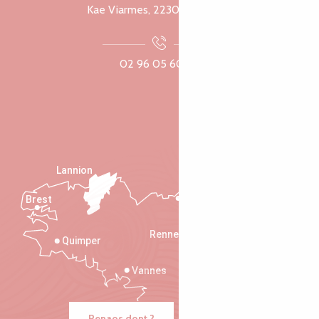
Kae Viarmes, 22300 Lannuon
02 96 05 60 70
Lannion
Brest
Saint-Malo
Rennes
Quimper
Vannes
Penaos dont ?