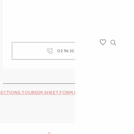
Recherch
02 96 35 45
▒▒
Voir les favoris
SECTIONS.TOURISM.SHEET.FORM.ISSUE_REPORT.REPORT_I