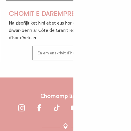
CHOMIT E DAREMPRED !
Na zisoñjit ket hini ebet eus hor c'hinnigoù mat ha keleier
diwar-benn ar Côte de Granit Rose, enskrivit hoc'h anv
d'hor c'heleier.
En em enskrivit d'hor c'heleier
Chomomp liammet