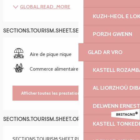
GLOBAL.READ_MORE
KUZH-HEOL E LO
SECTIONS.TOURISM.SHEET.SERVICES
PORZH GWENN
GLAD AR VRO
Aire de pique nique
Commerce alimentaire
KASTELL ROZAM
AL LIORZHOÙ DIB
Afficher toutes les prestations
DELWENN ERNEST
SECTIONS.TOURISM.SHEET.OPENINGS
KASTELL TONKED
SECTIONS.TOURISM.SHEET.PERIODS.ALL_YEAR