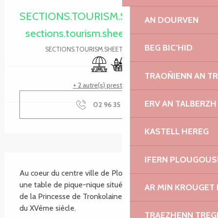
SECTIONS.TOURISM.SHEET.PERIODS.O
AN DOURVEN
sections.tourism.sheet.periods.today
BEG BIC’HID
SECTIONS.TOURISM.SHEET.PERIODS.DETAILS
Aire de pique nique
Commerce alimentaire
TRAOÑIENN AN T
+ 2 autre(s) prestation(s)
ERV AN TALBERZH
02 96 35 45
▒▒
KASTELL HEREG
SECTIONS.TOURISM.SHEET.DESCRIPTION
IFERN PLOUGOUS
Au coeur du centre ville de Ploumillau vous attend 
une table de pique-nique située près de la Fontaine 
AR MIN KROUGET 
de la Princesse de Tronkolaine et de l'église datant 
du XVème siècle.
TRAEZHENN TRE