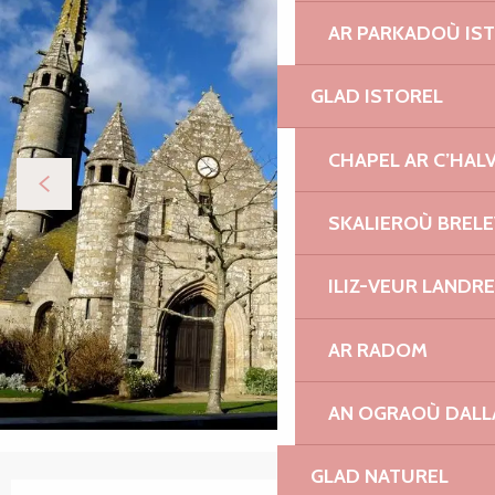
AR PARKADOÙ IS
GLAD ISTOREL
CHAPEL AR C’HAL
SKALIEROÙ BREL
ILIZ-VEUR LANDR
AR RADOM
AN OGRAOÙ DAL
GLAD NATUREL
Ouverture et coordonnées