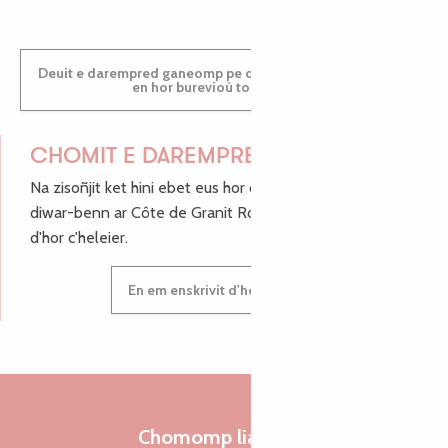
Deuit e darempred ganeomp pe deuit da welet ac'hanomp
en hor burevioù touristerezh
CHOMIT E DAREMPRED !
Na zisoñjit ket hini ebet eus hor c'hinnigoù mat ha keleier
diwar-benn ar Côte de Granit Rose, enskrivit hoc'h anv
d'hor c'heleier.
En em enskrivit d'hor c'heleier
Chomomp liammet