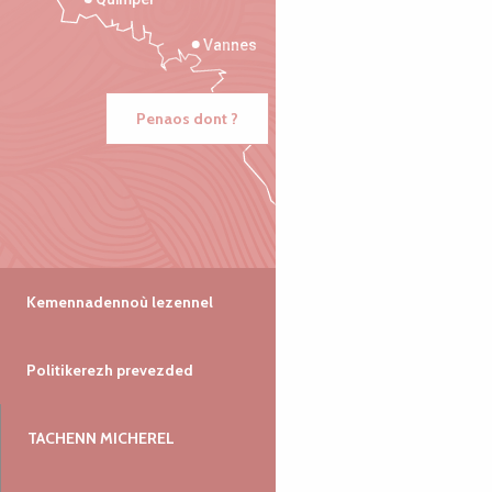
Vannes
Penaos dont ?
Kemennadennoù lezennel
Politikerezh prevezded
TACHENN MICHEREL