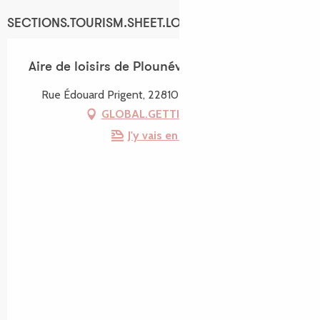
SECTIONS.TOURISM.SHEET.LOCATION
Aire de loisirs de Plounévez-Moëdec
Rue Édouard Prigent, 22810 Plounévez-Moëdec
GLOBAL.GETTING_THERE
J'y vais en train !