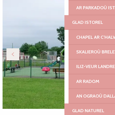
AR PARKADOÙ IS
GLAD ISTOREL
CHAPEL AR C’HAL
SKALIEROÙ BREL
ILIZ-VEUR LANDR
AR RADOM
AN OGRAOÙ DAL
GLAD NATUREL