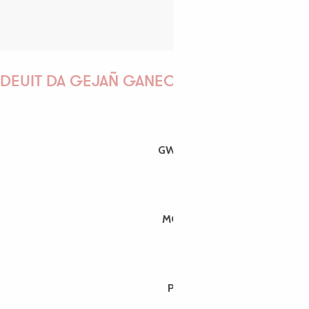
DEUIT DA GEJAÑ GANEOMP !
GWENAËLLE
MORGANE
PAULINE