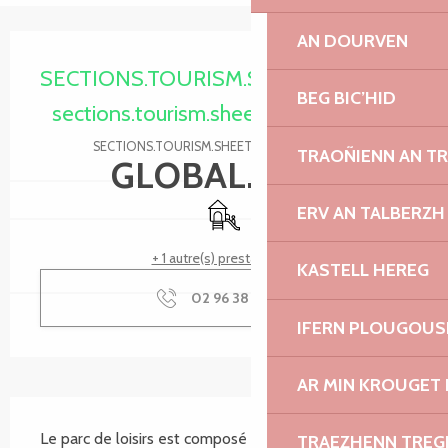
AN DOURVEN
Ouverture et coordonnées
SECTIONS.TOURISM.SHEET.PERIODS.O
BEG BIC’HID
sections.tourism.sheet.periods.today
SECTIONS.TOURISM.SHEET.PERIODS.DETAILS
TRAOÑIENN AN T
GLOBAL.FREE
Jeux pour enfants / Espace jeux
ERV AN TALBERZH
+ 1 autre(s) prestation(s)
KASTELL HEREG
02 96 38 62
▒▒
IFERN PLOUGOUS
AR MIN KROUGET 
SECTIONS.TOURISM.SHEET.DESCRIPTION
Le parc de loisirs est composé de : un Skate Park 
TRAEZHENN TRE