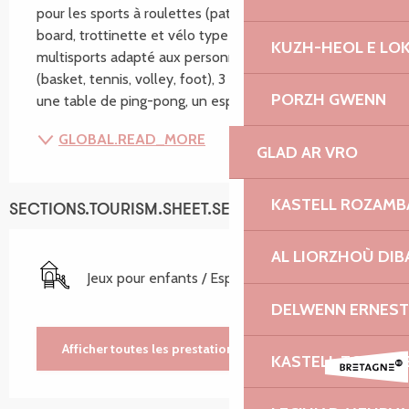
pour les sports à roulettes (patin à roulettes, skate-
board, trottinette et vélo type BMX), un terrain 
KUZH-HEOL E LO
multisports adapté aux personnes à mobilité réduite 
(basket, tennis, volley, foot), 3 appareils de fitness, 
PORZH GWENN
une table de ping-pong, un espace de...
GLOBAL.READ_MORE
GLAD AR VRO
KASTELL ROZAM
SECTIONS.TOURISM.SHEET.SERVICES
AL LIORZHOÙ DIB
Jeux pour enfants / Espace jeux
DELWENN ERNEST
Afficher toutes les prestations
KASTELL TONKED