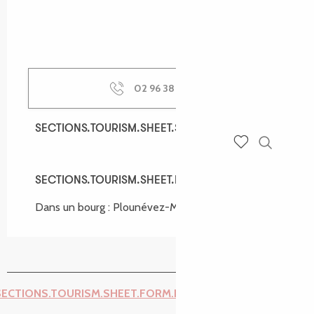
02 96 38 62
▒▒
SECTIONS.TOURISM.SHEET.SPOKEN_LANGUAGES
SECTIONS.TOURISM.SHEET.SPOKEN_LANGUAGES
Recherch
Voir les favoris
SECTIONS.TOURISM.SHEET.ENVIRONMENT
SECTIONS.TOURISM.SHEET.ENVIRONMENT
Dans un bourg :
Plounévez-Moëdec
(300m)
SECTIONS.TOURISM.SHEET.FORM.ISSUE_REPORT.REPORT_I