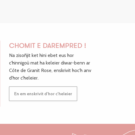
CHOMIT E DAREMPRED !
Na zisoñjit ket hini ebet eus hor
c'hinnigoù mat ha keleier diwar-benn ar
Côte de Granit Rose, enskrivit hoc'h anv
d'hor c'heleier.
En em enskrivit d'hor c'heleier