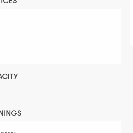
VICES
ACITY
ENINGS