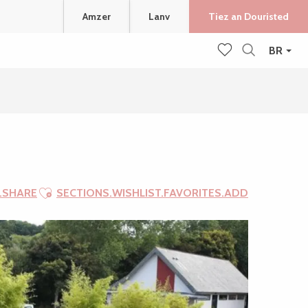
Amzer
Lanv
Tiez an Douristed
BR
Recherche
Voir les favoris
Ajouter aux favoris
.SHARE
SECTIONS.WISHLIST.FAVORITES.ADD