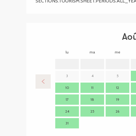
SECTIONS.TOURISM.SHEET.PERIODS.ALL_YE
Ao
lu
ma
me
3
4
5
10
11
12
17
18
19
24
25
26
31