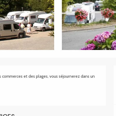
.SHEET.DESCRIPTION
es commerces et des plages, vous séjournerez dans un 