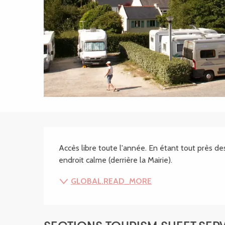
SECTIONS.TOURISM
Accès libre toute l'année. En étant tout près d
endroit calme (derrière la Mairie).
GLOBAL.READ_MORE