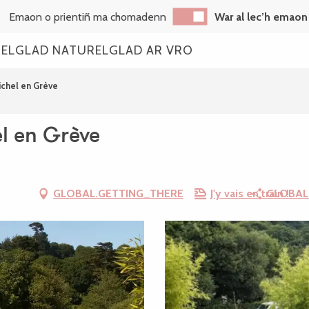
Emaon o prientiñ ma chomadenn
War al lec’h emaon
REL
GLAD NATUREL
GLAD AR VRO
Michel en Grève
el en Grève
GLOBAL.GETTING_THERE
J'y vais en train !
GLOBAL