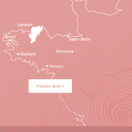
Lannion
Brest
Saint-Malo
Rennes
Quimper
Vannes
Penaos dont ?