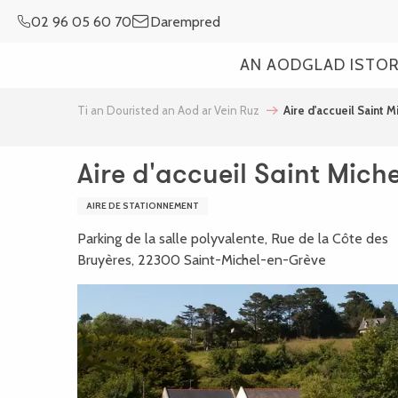
Aller
02 96 05 60 70
Darempred
au
contenu
AN AOD
GLAD ISTO
principal
Ti an Douristed an Aod ar Vein Ruz
Aire d'accueil Saint 
Aire d'accueil Saint Mich
AIRE DE STATIONNEMENT
Parking de la salle polyvalente, Rue de la Côte des
Bruyères, 22300 Saint-Michel-en-Grève