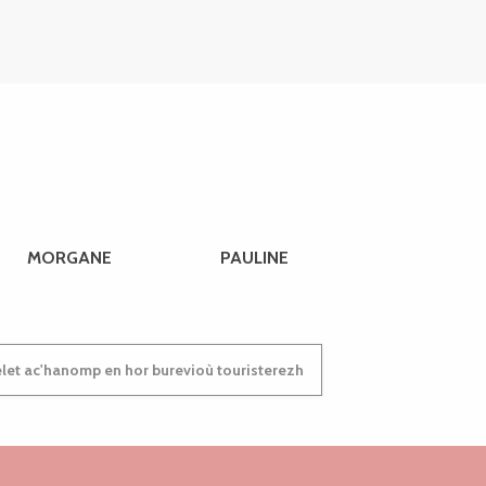
MORGANE
PAULINE
et ac'hanomp en hor burevioù touristerezh