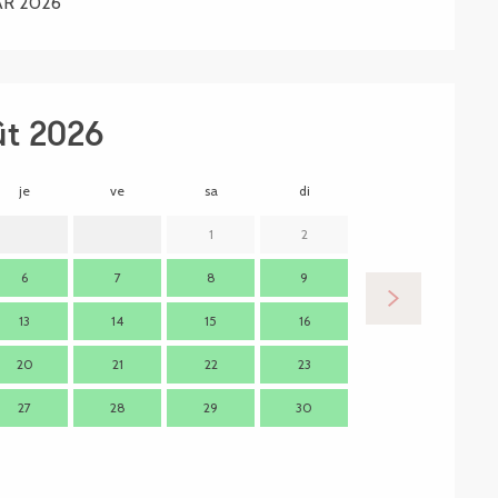
AR 2026
ût 2026
je
ve
sa
di
lu
m
1
2
6
7
8
9
7
13
14
15
16
14
1
20
21
22
23
21
2
27
28
29
30
28
2