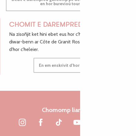
en hor burevioù touristerezh
CHOMIT E DAREMPRED !
Na zisoñjit ket hini ebet eus hor c'hinnigoù mat ha keleier
diwar-benn ar Côte de Granit Rose, enskrivit hoc'h anv
d'hor c'heleier.
En em enskrivit d'hor c'heleier
Chomomp liammet