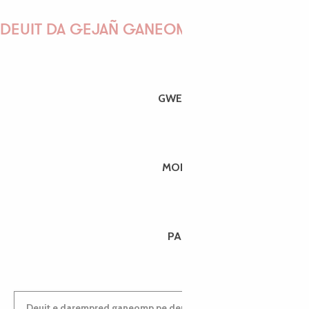
DEUIT DA GEJAÑ GANEOMP !
GWENAËLLE
MORGANE
PAULINE
Deuit e darempred ganeomp pe deuit da welet ac'hanomp