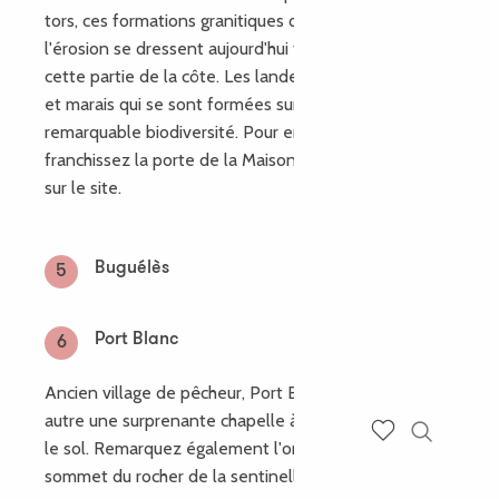
tors, ces formations granitiques qui ayant résisté à
l'érosion se dressent aujourd'hui fièrement sur toute
cette partie de la côte. Les landes, cordons de galets
et marais qui se sont formées sur ce site abritent une
remarquable biodiversité. Pour en apprendre plus,
franchissez la porte de la Maison du Littoral située
sur le site.
Buguélès
5
Port Blanc
6
Ancien village de pêcheur, Port Blanc abrite entre
autre une surprenante chapelle à demi enterrée dans
le sol. Remarquez également l'oratoire construit au
Recherch
Voir les favoris
sommet du rocher de la sentinelle.