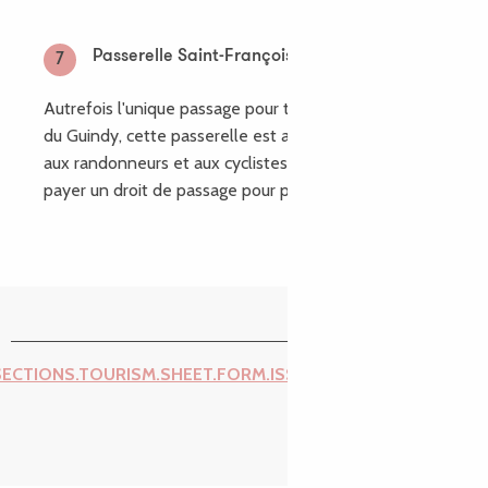
Passerelle Saint-François
7
Autrefois l'unique passage pour traverser l'estuaire
du Guindy, cette passerelle est aujourd'hui réservée
aux randonneurs et aux cyclistes. A l'époque, il fallait
payer un droit de passage pour pouvoir l'emprunter.
SECTIONS.TOURISM.SHEET.FORM.ISSUE_REPORT.REPORT_I