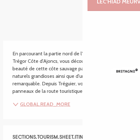
LEC’HIAD MEUR
SECTIONS.TOURISM.SHEET.DESCRIPTION
En parcourant la partie nord de l'itinéraire touristique 
Trégor Côte d'Ajoncs, vous découvrirez toute la 
beauté de cette côte sauvage parsemée de sites 
naturels grandioses ainsi que d'un patrimoine culturel 
remarquable. Depuis Tréguier, vous suivez les 
panneaux de la route touristique "Trégor Côte...
GLOBAL.READ_MORE
SECTIONS.TOURISM.SHEET.ITINERARY.ROUTEMARKING