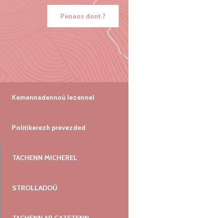
Penaos dont ?
Kemennadennoù lezennel
Politikerezh prevezded
TACHENN MICHEREL
STROLLADOÙ
TACHENN AR GAZETENN