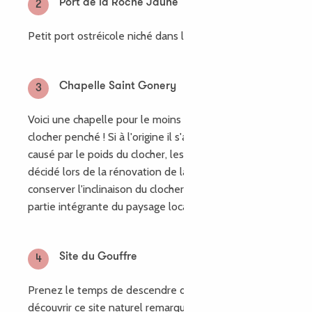
Port de la Roche Jaune
2
Petit port ostréicole niché dans l'estuaire du Jaudy.
Chapelle Saint Gonery
3
Voici une chapelle pour le moins atypique avec son
clocher penché ! Si à l'origine il s'agit d'un accident
causé par le poids du clocher, les habitants ont
décidé lors de la rénovation de la chapelle de
conserver l'inclinaison du clocher qui fait maintenant
partie intégrante du paysage local.
Site du Gouffre
4
Prenez le temps de descendre de vélo pour
découvrir ce site naturel remarquable parsemé de