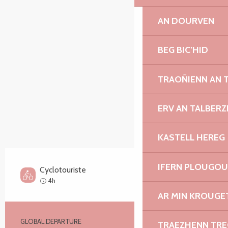
SECTIONS.TOURISM.SHEET.ITINERARY.POINTS_O
AN DOURVEN
BEG BIC’HID
TRAOÑIENN AN 
ERV AN TALBERZ
KASTELL HEREG
IFERN PLOUGO
Cyclotouriste
Difficile
4h
AR MIN KROUGET
Informations pratiques
GLOBAL.DEPARTURE
Tréguier
TRAEZHENN TR