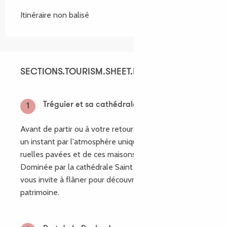
Itinéraire non balisé
SECTIONS.TOURISM.SHEET.ITINERARY.POINTS_O
SECTIONS.TOURISM.SHEET.ITINERARY.POINTS_OF
Tréguier et sa cathédrale
1
Avant de partir ou à votre retour, laissez vous porter
un instant par l'atmosphère unique de ces petite
ruelles pavées et de ces maisons à pans de bois.
Dominée par la cathédrale Saint Tugdual, Tréguier
vous invite à flâner pour découvrir son remarquable
patrimoine.