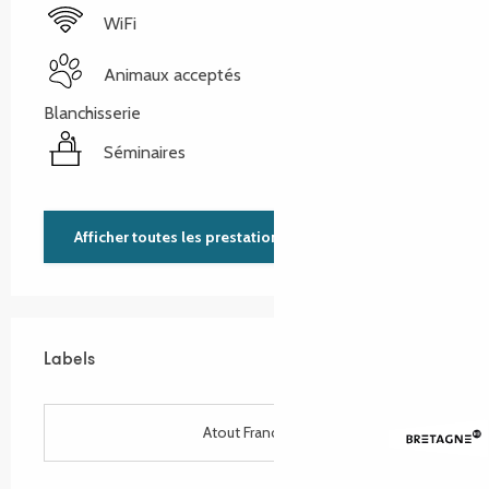
WiFi
Animaux acceptés
Blanchisserie
Séminaires
Afficher toutes les prestations
Labels
Labels
Atout France