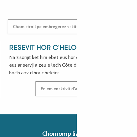
Chom stroll pe embregerezh : kit e darempred ganeomp !
RESEVIT HOR C'HELOÙ !
Na zisoñjit ket hini ebet eus hor c'hinnigoù mat ha keleier
eus ar servij a zeu e lec'h Côte de Granit Rose, enskrivit
hoc'h anv d'hor c'heleier.
En em enskrivit d'ar c'heleier
Chomomp liammet