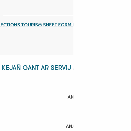
SECTIONS.TOURISM.SHEET.FORM.ISSUE_REPORT.REPORT_I
KEJAÑ GANT AR SERVIJ A ZEU !
ANGÉLIQUE
ANASTASYIA