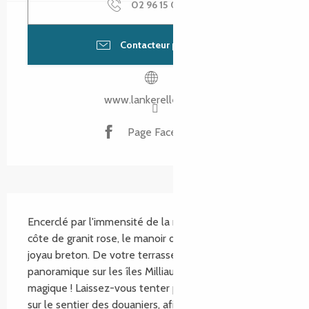
02 96 15 00
▒▒
Contacteur par email
www.lankerellec.com
Page Facebook
SECTIONS.TOURISM.SHEET.DESCRIPTION
Encerclé par l'immensité de la mer et les récifs de la 
côte de granit rose, le manoir de Lan Kerellec est un 
joyau breton. De votre terrasse, profitez d'une vue 
panoramique sur les îles Milliau, Molène, Losquet... 
magique ! Laissez-vous tenter par une promenade 
sur le sentier des douaniers, afin de...