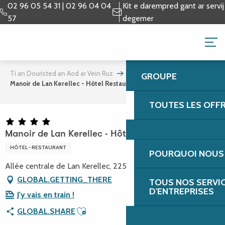
Aller
02 96 05 54 31 | 02 96 04 04
Kit e darempred gant ar servij
au
57
degemer
contenu
HOT - MANOIR DE L
principal
RESTAURANT (TRÉB
Ti an Douristed an Aod ar Vein Ruz
GROUPE
Manoir de Lan Kerellec - Hôtel Restaurant
TOUTES LES OFF
Manoir de Lan Kerellec - Hôtel Restaurant
HÔTEL - RESTAURANT
POURQUOI NOUS 
Allée centrale de Lan Kerellec, 22560 Trébeurden
GLOBAL.GETTING_THERE
TOUS NOS SERVI
D'ENTREPRISES
J'y vais en train !
Ajouter aux favoris
GLOBAL.SHARE