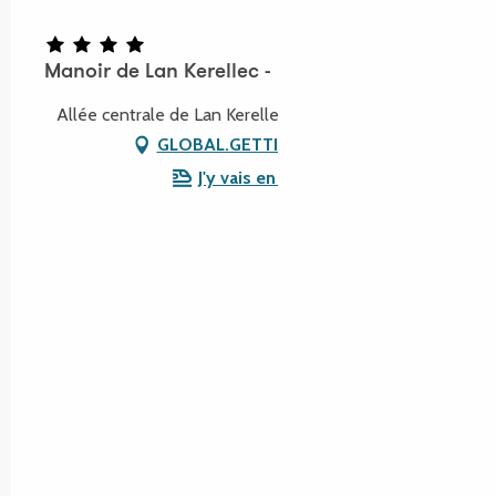
Manoir de Lan Kerellec - Hôtel Restaurant
Allée centrale de Lan Kerellec, 22560 Trébeurden
GLOBAL.GETTING_THERE
J'y vais en train !