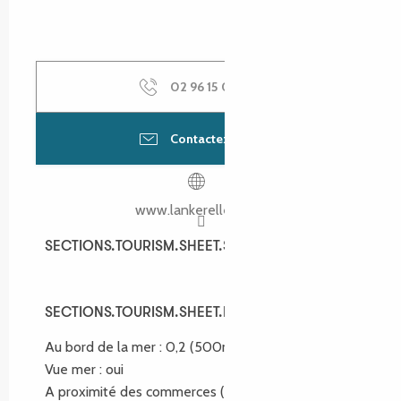
02 96 15 00
▒▒
Contactez-nous
www.lankerellec.com
SECTIONS.TOURISM.SHEET.SPOKEN_LANGUAGES
SECTIONS.TOURISM.SHEET.SPOKEN_LANGUAGES
SECTIONS.TOURISM.SHEET.ENVIRONMENT
SECTIONS.TOURISM.SHEET.ENVIRONMENT
Au bord de la mer :
0,2
(500m)
Vue mer :
oui
A proximité des commerces
(800m)