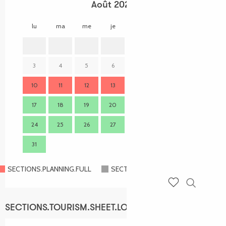
Août 2026
lu
ma
me
je
ve
sa
di
lu
1
2
3
4
5
6
7
8
9
7
10
11
12
13
14
15
16
14
17
18
19
20
21
22
23
21
24
25
26
27
28
29
30
28
31
SECTIONS.PLANNING.FULL
SECTIONS.PLANNING.CLOSED
Recherch
Voir les favoris
SECTIONS.TOURISM.SHEET.LOCATION