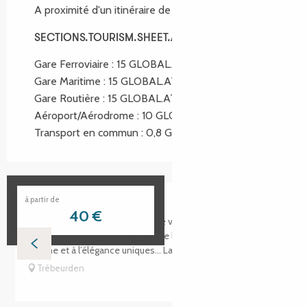
A proximité d'un itinéraire de randonnée :
GR34®
SECTIONS.TOURISM.SHEET.ACCESS
SECTIONS.TOURISM.SHEET.ACCESS
Gare Ferroviaire : 15 GLOBAL.AT 15km
Gare Maritime : 15 GLOBAL.AT 15km
Gare Routière : 15 GLOBAL.AT 15km
Aéroport/Aérodrome : 10 GLOBAL.AT 10km
Transport en commun : 0,8 GLOBAL.AT 800m
Manoir de Lan Kerellec
à partir de
40
€
La famille Daubé et son équipage vous accueillent dans
cette demeure familiale datant de la fin du XIXe siècle, au
charme et à l’élégance uniques... La salle à manger, à la...
Trébeurden