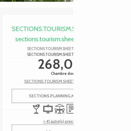
Ouverture et coordonnées
SECTIONS.TOURISM.SHEET.PERIODS.O
sections.tourism.sheet.periods.today
SECTIONS.TOURISM.SHEET.PERIODS.DETAILS
SECTIONS.TOURISM.SHEET.TARIFFS.FROMTO
268,00 €
Chambre double
SECTIONS.TOURISM.SHEET.TARIFFS.SEE_ALL
SECTIONS.PLANNING.MENU.ORDER
Bar / Buvette
Télévision
Terrasse
Parking
Restaurant
Salle de réunion
+ 41 autre(s) prestation(s)