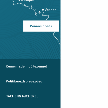
Vannes
Penaos dont ?
Kemennadennoù lezennel
Politikerezh prevezded
TACHENN MICHEREL