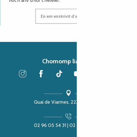
hoc'h anv d'hor c'heleier.
En em enskrivit d'ar c'heleier
Chomomp liammet
Quai de Viarmes, 22300 Lannion
02 96 05 54 31 | 02 96 04 04 57