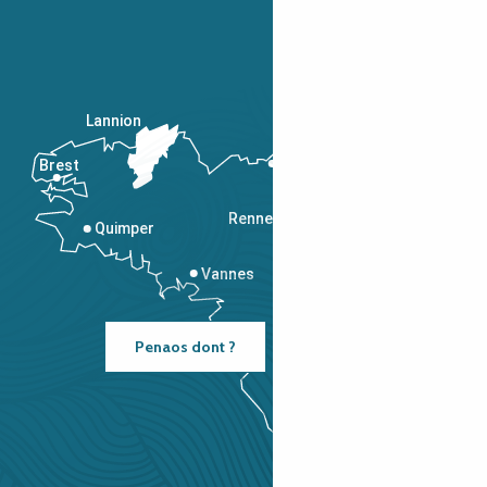
Lannion
Brest
Saint-Malo
Rennes
Quimper
Vannes
Penaos dont ?