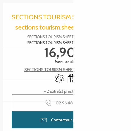
Ouverture et coordonnées
SECTIONS.TOURISM.SHEET.PERIODS.O
sections.tourism.sheet.periods.today
SECTIONS.TOURISM.SHEET.PERIODS.DETAILS
SECTIONS.TOURISM.SHEET.TARIFFS.FROMTO
16,90 €
Menu adulte
SECTIONS.TOURISM.SHEET.TARIFFS.SEE_ALL
Animaux acceptés
Vente à emporter
+ 2 autre(s) prestation(s)
02 96 48 43
▒▒
Contacteur par email