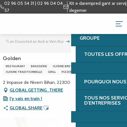
Aller
02 96 05 54 31 | 02 96 04 04
Kit e darempred gant ar servij
au
57
degemer
contenu
RES - GOLDEN (LAN
principal
GROUPE
Ti an Douristed an Aod ar Vein Ruz
Golden
TOUTES LES OFF
Golden
RESTAURANT
BRASSERIE
CUISINE BRETONNE
CUISINE TRADITIONNELLE
GRILL
PIZZERIA
POURQUOI NOUS 
2 Impasse de Nivern Bihan, 22300 Lannion
GLOBAL.GETTING_THERE
TOUS NOS SERVI
J'y vais en train !
D'ENTREPRISES
Ajouter aux favoris
GLOBAL.SHARE