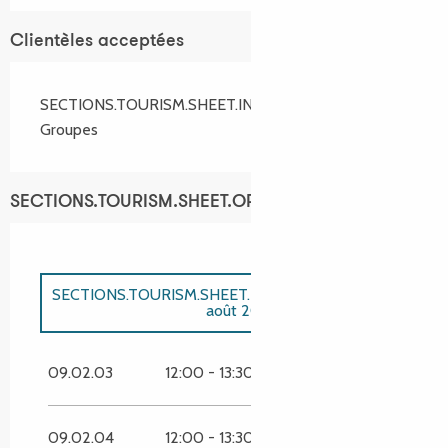
Clientèles acceptées
SECTIONS.TOURISM.SHEET.INDIVIDUALS
Groupes
SECTIONS.TOURISM.SHEET.OPENINGS
SECTIONS.TOURISM.SHEET.PERIODS.UNTIL_LONG
31
août 2026
SECTIONS.TOURISM.SHEET.PERIODS.FROM
1 janvier
2026
SECTIONS.TOURISM.SHEET.PERIODS.UNTIL
30
09.02.03
12:00 - 13:30
19:00 - 20:30
juin 2026
SECTIONS.TOURISM.SHEET.PERIODS.FROM
1
septembre
2026
SECTIONS.TOURISM.SHEET.PERIODS.UNTIL
31
09.02.04
12:00 - 13:30
19:00 - 20:30
décembre 2026