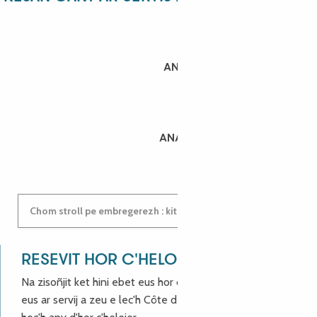
ANGÉLIQUE
ANASTASYIA
Chom stroll pe embregerezh : kit e darempred ganeomp !
RESEVIT HOR C'HELOÙ !
Na zisoñjit ket hini ebet eus hor c'hinnigoù mat ha keleier
eus ar servij a zeu e lec'h Côte de Granit Rose, enskrivit