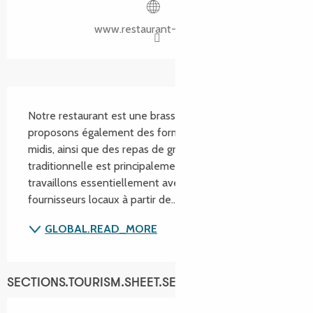
www.restaurant-golden.fr
SECTIONS.TOURISM.SHEET.DESCRIPTION
Notre restaurant est une brasserie pizzeria, grill. Nous 
proposons également des formules du jour tous les 
midis, ainsi que des repas de groupe. Notre cuisine 
traditionnelle est principalement faite maison. Nous 
travaillons essentiellement avec des producteurs et 
fournisseurs locaux à partir de...
GLOBAL.READ_MORE
SECTIONS.TOURISM.SHEET.SERVICES