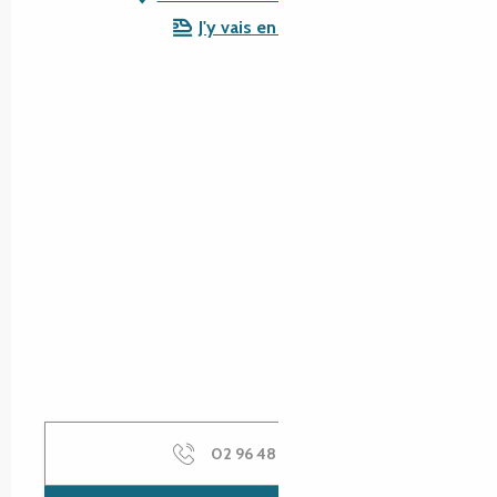
J'y vais en train !
02 96 48 43
▒▒