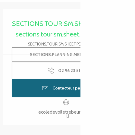
Ouverture et coordonnées
SECTIONS.TOURISM.SHEET.PERIODS.HA
sections.tourism.sheet.periods.today
SECTIONS.TOURISM.SHEET.PERIODS.DETAILS
SECTIONS.PLANNING.MENU.ORDER
02 96 23 51
▒▒
Contacteur par email
ecoledevoiletrebeurden.bzh