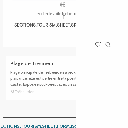
ecoledevoiletrebeurden.bzh
SECTIONS.TOURISM.SHEET.SPOKEN_LANGUAGES
SECTIONS.TOURISM.SHEET.SPOKEN_LANGUAGES
Recherch
Voir les favoris
Plage de Tresmeur
Plage principale de Trébeurden à proximité du port de
plaisance, elle est sertie entre la pointe de Bihit et celle du
Castel. Exposée sud-ouest avec un sable extrêmement fin,...
Trébeurden
SECTIONS.TOURISM.SHEET.FORM.ISSUE_REPORT.REPORT_I