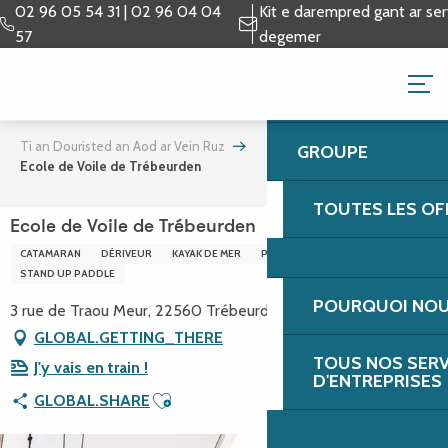
Aller
02 96 05 54 31 | 02 96 04 04
Kit e darempred gant ar serv
au
57
degemer
contenu
ASC - ECOLE DE 
principal
#5646682
Ti an Douristed an Aod ar Vein Ruz
GROUPE
Ecole de Voile de Trébeurden
TOUTES LES OF
Ecole de Voile de Trébeurden
CATAMARAN
DÉRIVEUR
KAYAK DE MER
PLANCHE À VOILE
STAND UP PADDLE
POURQUOI NOUS
3 rue de Traou Meur, 22560 Trébeurden
GLOBAL.GETTING_THERE
TOUS NOS SERV
J'y vais en train !
D'ENTREPRISES
Ajouter aux favoris
GLOBAL.SHARE