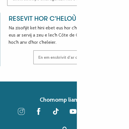
RESEVIT HOR C'HELOÙ !
Na zisoñjit ket hini ebet eus hor c'hinnigoù mat ha keleier
eus ar servij a zeu e lec'h Côte de Granit Rose, enskrivit
hoc'h anv d'hor c'heleier.
En em enskrivit d'ar c'heleier
Chomomp liammet