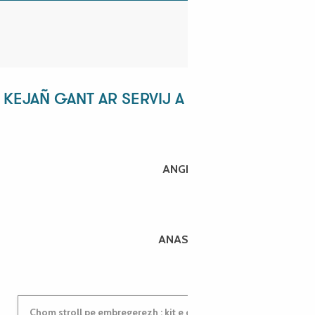
KEJAÑ GANT AR SERVIJ A ZEU !
ANGÉLIQUE
ANASTASYIA
Chom stroll pe embregerezh : kit e darempred ganeomp !