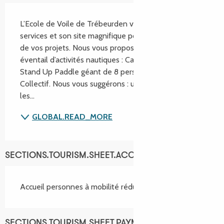
SECTIONS.TOURISM.SHEET.DESCRIPTION
L’Ecole de Voile de Trébeurden vous propose ses 
services et son site magnifique pour la mise en place 
de vos projets. Nous vous proposons un large 
éventail d’activités nautiques : Catamaran, Kayak, 
Stand Up Paddle géant de 8 personnes, Voilier 
Collectif. Nous vous suggérons : un « Voyage vers 
les...
GLOBAL.READ_MORE
SECTIONS.TOURISM.SHEET.ACCESSIBILITY_SERVICES
Accueil personnes à mobilité réduite
SECTIONS.TOURISM.SHEET.PAYMENTS_METHODS